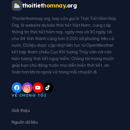
Phường Pleiku
Phường Quy Nhơn
thoitiet
homnay
.org
Phường Quy Nhơn Bắc
Phường Quy Nhơn Đông
Thoitiethomnay.org, hay còn gọi là Thời Tiết Hôm Nay
Phường Quy Nhơn Nam
Phường Quy Nhơn Tây
Org, là website dự báo thời tiết Việt Nam, cung cấp
thông tin thời tiết hôm nay, ngày mai và 30 ngày tới
Phường Tam Quan
Phường Thống Nhất
cho 34 tỉnh thành cùng hơn 3.000 xã phường trên cả
nước. Dữ liệu được cập nhật liên tục từ OpenWeather,
Xã Al Bá
Xã Ân Hảo
kết hợp tham chiếu Cục Khí tượng Thủy văn với các
hiện tượng thời tiết nguy hiểm. Chúng tôi mong muốn
Xã An Hòa
Xã An Lão
giúp bạn chủ động trước mọi diễn biến thời tiết, an
Xã An Lương
Xã An Nhơn Tây
toàn hơn khi ra ngoài và trong mỗi chuyến đi.
Xã An Toàn
Xã Ân Tường
Xã An Vinh
Xã Ayun
VỀ CHÚNG TÔI
Xã Bàu Cạn
Xã Biển Hồ
Giới thiệu
Xã Bình An
Xã Bình Dương
Nguồn dữ liệu
Xã Bình Hiệp
Xã Bình Khê