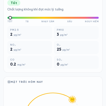
Tốt
Chất lượng không khí đạt mức lý tưởng.
TỐT
TB
NHẠY CẢM
XẤU
NGUY HIỂM
PM2.5
PM10
2
3
µg/m³
µg/m³
NO₂
O₃
2
25
µg/m³
µg/m³
CO
SO₂
0.2
0
mg/m³
µg/m³
MẶT TRỜI HÔM NAY