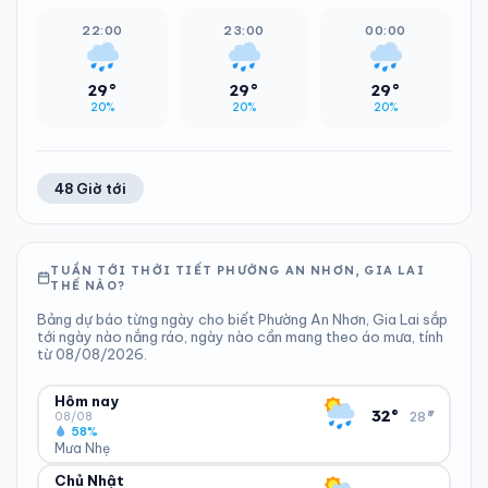
22:00
23:00
00:00
29°
29°
29°
20%
20%
20%
48 Giờ tới
TUẦN TỚI THỜI TIẾT PHƯỜNG AN NHƠN, GIA LAI
THẾ NÀO?
Bảng dự báo từng ngày cho biết Phường An Nhơn, Gia Lai sắp
tới ngày nào nắng ráo, ngày nào cần mang theo áo mưa, tính
từ 08/08/2026.
Hôm nay
▾
32°
28°
08/08
58%
Mưa Nhẹ
Chủ Nhật
ĐỘ ẨM
GIÓ