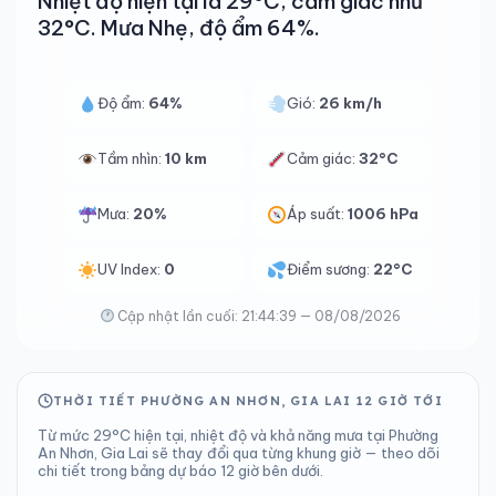
Nhiệt độ hiện tại là 29°C, cảm giác như
32°C. Mưa Nhẹ, độ ẩm 64%.
Độ ẩm:
64%
Gió:
26 km/h
Tầm nhìn:
10 km
Cảm giác:
32°C
Mưa:
20%
Áp suất:
1006 hPa
UV Index:
0
Điểm sương:
22°C
Cập nhật lần cuối: 21:44:39 — 08/08/2026
THỜI TIẾT PHƯỜNG AN NHƠN, GIA LAI 12 GIỜ TỚI
Từ mức 29°C hiện tại, nhiệt độ và khả năng mưa tại Phường
An Nhơn, Gia Lai sẽ thay đổi qua từng khung giờ — theo dõi
chi tiết trong bảng dự báo 12 giờ bên dưới.