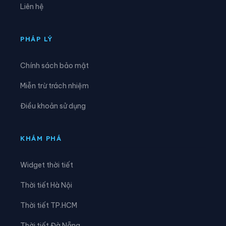
Liên hệ
Xã Bình Phú
Xã Bờ Ngoong
Xã Canh Liên
Xã Canh Vinh
PHÁP LÝ
Xã Cát Tiến
Xã Chơ Long
Chính sách bảo mật
Xã Chư A Thai
Xã Chư Krey
Miễn trừ trách nhiệm
Xã Chư Păh
Xã Chư Prông
Điều khoản sử dụng
Xã Chư Pưh
Xã Chư Sê
Xã Cửu An
Xã Đak Đoa
KHÁM PHÁ
Xã Đak Pơ
Xã Đak Rong
Widget thời tiết
Xã Đak Sơmei
Xã Đăk Song
Thời tiết Hà Nội
Xã Đề Gi
Xã Đức Cơ
Thời tiết TP.HCM
Xã Gào
Xã Hòa Hội
Thời tiết Đà Nẵng