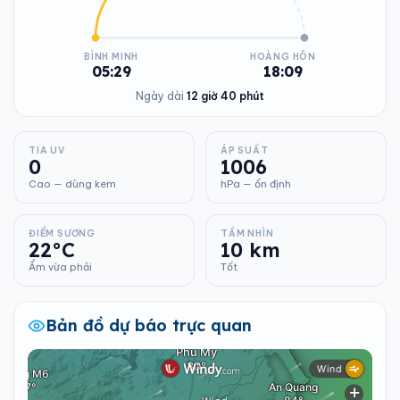
BÌNH MINH
HOÀNG HÔN
05:29
18:09
Ngày dài
12 giờ 40 phút
TIA UV
ÁP SUẤT
0
1006
Cao — dùng kem
hPa — ổn định
ĐIỂM SƯƠNG
TẦM NHÌN
22°C
10 km
Ẩm vừa phải
Tốt
Bản đồ dự báo trực quan