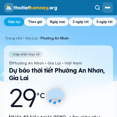
thoitiet
homnay
.org
Hiện tại
Theo giờ
Ngày mai
3 ngày tới
5 ngày tới
Trang chủ
Gia Lai
Phường An Nhơn
Cập nhật thực tế
Phường An Nhơn • Gia Lai • Việt Nam
Dự báo thời tiết Phường An Nhơn,
Gia Lai
29
°C