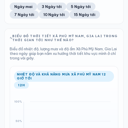
43%
33 km/h
8
Tốt
ĐIỂM SƯƠNG
% MƯA
0 mm
1004 hPa
20°C
0%
Trung bình ngày
Tốc độ gió
Ngày mai
3 Ngày tới
5 Ngày tới
Chỉ số UV
Ước lượng
Tổng cả ngày
Bình thường
Ổn định
Khả năng mưa
7 Ngày tới
10 Ngày tới
15 Ngày tới
TIA UV
TẦM NHÌN
LƯỢNG MƯA
ÁP SUẤT
8
Tốt
ĐIỂM SƯƠNG
% MƯA
0 mm
1005 hPa
21°C
0%
Chỉ số UV
Ước lượng
Tổng cả ngày
Bình thường
Ổn định
Khả năng mưa
BIỂU ĐỒ THỜI TIẾT XÃ PHÙ MỸ NAM, GIA LAI TRONG
THỜI GIAN TỚI NHƯ THẾ NÀO?
LƯỢNG MƯA
ÁP SUẤT
ĐIỂM SƯƠNG
% MƯA
0 mm
1004 hPa
22°C
0%
Biểu đồ nhiệt độ, lượng mưa và độ ẩm Xã Phù Mỹ Nam, Gia Lai
Tổng cả ngày
Bình thường
theo ngày giúp bạn nắm xu hướng thời tiết khu vực mình ở chỉ
Ổn định
Khả năng mưa
trong vài giây.
ĐIỂM SƯƠNG
% MƯA
20°C
0%
Ổn định
Khả năng mưa
NHIỆT ĐỘ VÀ KHẢ NĂNG MƯA XÃ PHÙ MỸ NAM 12
GIỜ TỚI
12H