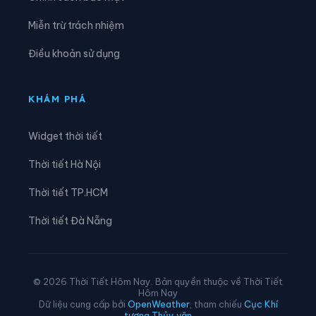
Xã Chơ Long
Xã Chư A Thai
Miễn trừ trách nhiệm
Xã Chư Krey
Xã Chư Păh
Điều khoản sử dụng
Xã Chư Prông
Xã Chư Pưh
Xã Chư Sê
Xã Cửu An
KHÁM PHÁ
Xã Đak Đoa
Xã Đak Pơ
Widget thời tiết
Xã Đak Rong
Xã Đak Sơmei
Thời tiết Hà Nội
Xã Đăk Song
Xã Đề Gi
Thời tiết TP.HCM
Xã Đức Cơ
Xã Gào
Thời tiết Đà Nẵng
Xã Hòa Hội
Xã Hoài Ân
Xã Hội Sơn
Xã Hra
© 2026 Thời Tiết Hôm Nay. Bản quyền thuộc về Thời Tiết
Hôm Nay
Xã Ia Băng
Xã Ia Boòng
Dữ liệu cung cấp bởi
OpenWeather
, tham chiếu
Cục Khí
tượng Thủy văn