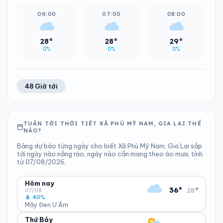
06:00
07:00
08:00
28°
28°
29°
0%
0%
0%
48 Giờ tới
TUẦN TỚI THỜI TIẾT XÃ PHÙ MỸ NAM, GIA LAI THẾ
NÀO?
Bảng dự báo từng ngày cho biết Xã Phù Mỹ Nam, Gia Lai sắp
tới ngày nào nắng ráo, ngày nào cần mang theo áo mưa, tính
từ 07/08/2026.
Hôm nay
▾
36°
28°
07/08
40%
Mây Đen U Ám
Thứ Bảy
ĐỘ ẨM
GIÓ