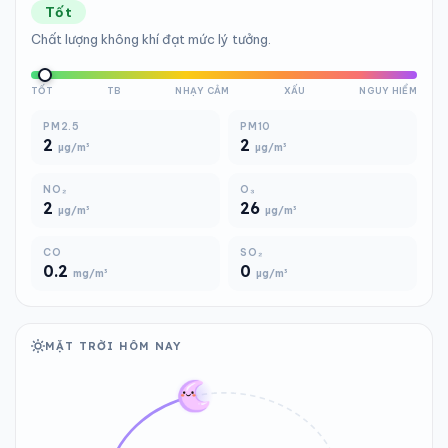
Tốt
Chất lượng không khí đạt mức lý tưởng.
TỐT
TB
NHẠY CẢM
XẤU
NGUY HIỂM
PM2.5
PM10
2
2
µg/m³
µg/m³
NO₂
O₃
2
26
µg/m³
µg/m³
CO
SO₂
0.2
0
mg/m³
µg/m³
MẶT TRỜI HÔM NAY