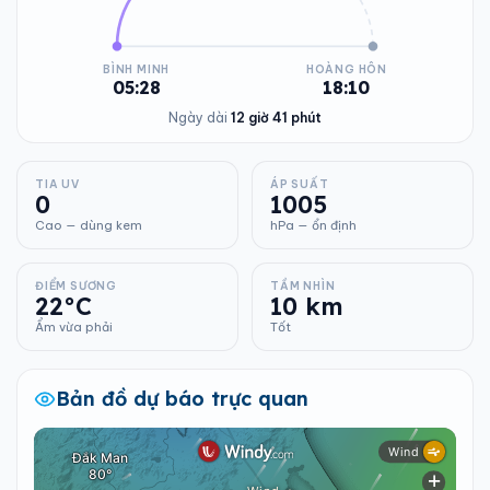
BÌNH MINH
HOÀNG HÔN
05:28
18:10
Ngày dài
12 giờ 41 phút
TIA UV
ÁP SUẤT
0
1005
Cao — dùng kem
hPa — ổn định
ĐIỂM SƯƠNG
TẦM NHÌN
22°C
10 km
Ẩm vừa phải
Tốt
Bản đồ dự báo trực quan