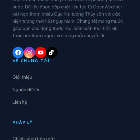
nước. Dữ liệu được cập nhật liên tục từ OpenWeather,
Phường Thống Nhất
Xã Al Bá
kết hợp tham chiếu Cục Khí tượng Thủy văn với các
hiện tượng thời tiết nguy hiểm. Chúng tôi mong muốn
Xã Ân Hảo
Xã An Hòa
giúp bạn chủ động trước mọi diễn biến thời tiết, an
Xã An Lão
Xã An Lương
toàn hơn khi ra ngoài và trong mỗi chuyến đi.
Xã An Nhơn Tây
Xã An Toàn
Xã Ân Tường
Xã An Vinh
VỀ CHÚNG TÔI
Xã Ayun
Xã Bàu Cạn
Giới thiệu
Xã Biển Hồ
Xã Bình An
Nguồn dữ liệu
Xã Bình Dương
Xã Bình Hiệp
Liên hệ
Xã Bình Khê
Xã Bình Phú
Xã Bờ Ngoong
Xã Canh Liên
PHÁP LÝ
Xã Canh Vinh
Xã Cát Tiến
Chính sách bảo mật