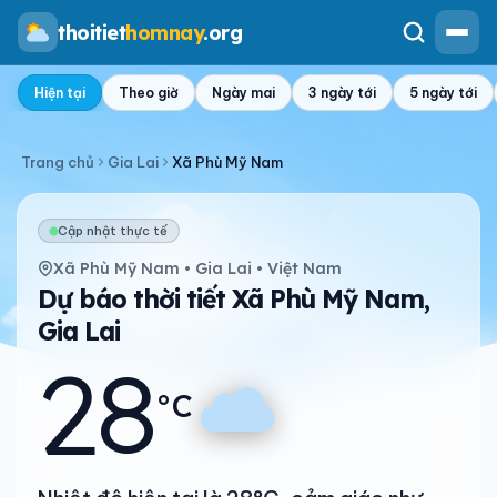
thoitiet
homnay
.org
Hiện tại
Theo giờ
Ngày mai
3 ngày tới
5 ngày tới
Trang chủ
Gia Lai
Xã Phù Mỹ Nam
Cập nhật thực tế
Xã Phù Mỹ Nam • Gia Lai • Việt Nam
Dự báo thời tiết Xã Phù Mỹ Nam,
Gia Lai
28
°C