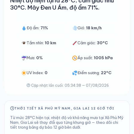
Nhiệt độ hiện tại là 28°C, cảm giác như
30°C. Mây Đen U Ám, độ ẩm 71%.
Độ ẩm:
71%
Gió:
18 km/h
Tầm nhìn:
10 km
Cảm giác:
30°C
Mưa:
0%
Áp suất:
1005 hPa
UV Index:
0
Điểm sương:
22°C
Cập nhật lần cuối: 05:34:38 — 07/08/2026
THỜI TIẾT XÃ PHÙ MỸ NAM, GIA LAI 12 GIỜ TỚI
Từ mức 28°C hiện tại, nhiệt độ và khả năng mưa tại Xã Phù Mỹ
Nam, Gia Lai sẽ thay đổi qua từng khung giờ — theo dõi chi
tiết trong bảng dự báo 12 giờ bên dưới.