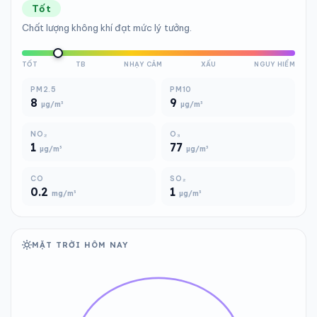
Tốt
Chất lượng không khí đạt mức lý tưởng.
TỐT
TB
NHẠY CẢM
XẤU
NGUY HIỂM
PM2.5
PM10
8
9
µg/m³
µg/m³
NO₂
O₃
1
77
µg/m³
µg/m³
CO
SO₂
0.2
1
mg/m³
µg/m³
MẶT TRỜI HÔM NAY