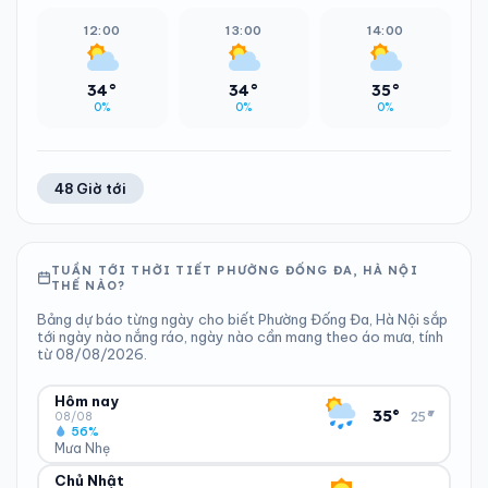
12:00
13:00
14:00
34°
34°
35°
0%
0%
0%
48 Giờ tới
TUẦN TỚI THỜI TIẾT PHƯỜNG ĐỐNG ĐA, HÀ NỘI
THẾ NÀO?
Bảng dự báo từng ngày cho biết Phường Đống Đa, Hà Nội sắp
tới ngày nào nắng ráo, ngày nào cần mang theo áo mưa, tính
từ 08/08/2026.
Hôm nay
▾
35°
25°
08/08
56%
Mưa Nhẹ
Chủ Nhật
ĐỘ ẨM
GIÓ