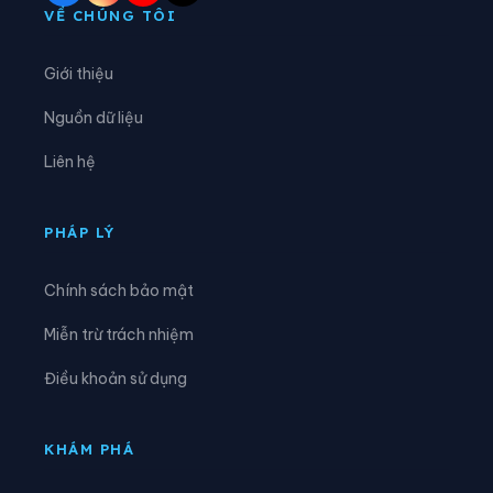
Phường Tây Hồ
Phường Tây Mỗ
VỀ CHÚNG TÔI
Phường Tây Tựu
Phường Thanh Liệt
Giới thiệu
Phường Thanh Xuân
Phường Thượng Cát
Nguồn dữ liệu
Phường Từ Liêm
Phường Tùng Thiện
Liên hệ
Phường Tương Mai
Phường Văn Miếu - Quốc Tử Giám
Phường Việt Hưng
Phường Vĩnh Hưng
PHÁP LÝ
Phường Vĩnh Tuy
Phường Xuân Đỉnh
Chính sách bảo mật
Phường Xuân Phương
Phường Yên Hòa
Miễn trừ trách nhiệm
Phường Yên Nghĩa
Phường Yên Sở
Điều khoản sử dụng
Xã An Khánh
Xã Ba Vì
Xã Bất Bạt
Xã Bát Tràng
KHÁM PHÁ
Xã Bình Minh
Xã Chương Dương