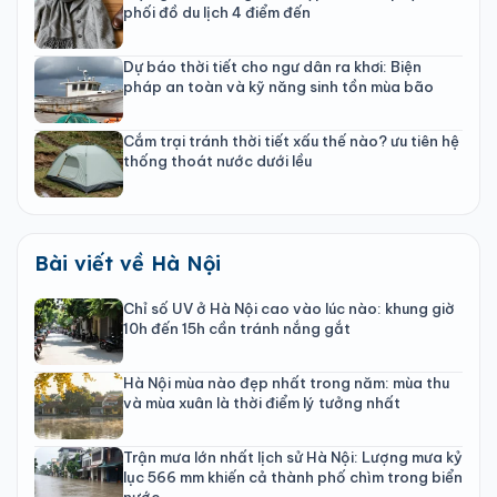
phối đồ du lịch 4 điểm đến
Dự báo thời tiết cho ngư dân ra khơi: Biện
pháp an toàn và kỹ năng sinh tồn mùa bão
Cắm trại tránh thời tiết xấu thế nào? ưu tiên hệ
thống thoát nước dưới lều
Bài viết về Hà Nội
Chỉ số UV ở Hà Nội cao vào lúc nào: khung giờ
10h đến 15h cần tránh nắng gắt
Hà Nội mùa nào đẹp nhất trong năm: mùa thu
và mùa xuân là thời điểm lý tưởng nhất
Trận mưa lớn nhất lịch sử Hà Nội: Lượng mưa kỷ
lục 566 mm khiến cả thành phố chìm trong biển
nước