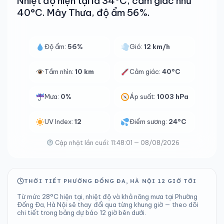
Nhiệt độ hiện tại là 34°C, cảm giác như
40°C. Mây Thưa, độ ẩm 56%.
Độ ẩm:
56%
Gió:
12 km/h
Tầm nhìn:
10 km
Cảm giác:
40°C
Mưa:
0%
Áp suất:
1003 hPa
UV Index:
12
Điểm sương:
24°C
Cập nhật lần cuối: 11:48:01 — 08/08/2026
THỜI TIẾT PHƯỜNG ĐỐNG ĐA, HÀ NỘI 12 GIỜ TỚI
Từ mức 28°C hiện tại, nhiệt độ và khả năng mưa tại Phường
Đống Đa, Hà Nội sẽ thay đổi qua từng khung giờ — theo dõi
chi tiết trong bảng dự báo 12 giờ bên dưới.