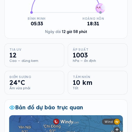
BÌNH MINH
HOÀNG HÔN
05:33
18:31
Ngày dài
12 giờ 58 phút
TIA UV
ÁP SUẤT
12
1003
Cao — dùng kem
hPa — ổn định
ĐIỂM SƯƠNG
TẦM NHÌN
24°C
10 km
Ẩm vừa phải
Tốt
Bản đồ dự báo trực quan