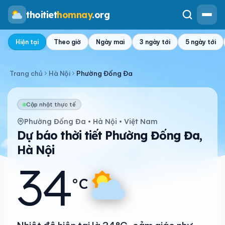
thoitiet
homnay
.org
Hiện tại
Theo giờ
Ngày mai
3 ngày tới
5 ngày tới
Trang chủ
Hà Nội
Phường Đống Đa
Cập nhật thực tế
Phường Đống Đa • Hà Nội • Việt Nam
Dự báo thời tiết Phường Đống Đa,
Hà Nội
34
°C