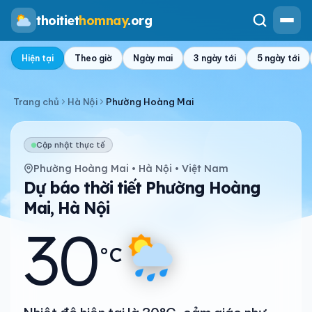
thoitiet
homnay
.org
Hiện tại
Theo giờ
Ngày mai
3 ngày tới
5 ngày tới
Trang chủ
Hà Nội
Phường Hoàng Mai
Cập nhật thực tế
Phường Hoàng Mai • Hà Nội • Việt Nam
Dự báo thời tiết Phường Hoàng
Mai, Hà Nội
30
°C