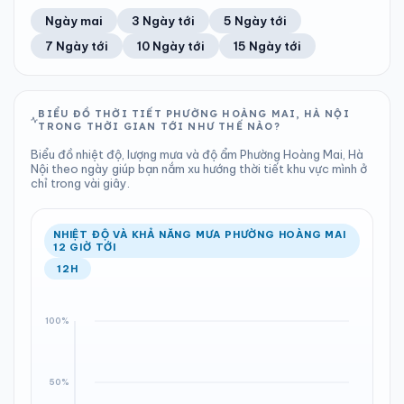
49%
15 km/h
9
Tốt
ĐIỂM SƯƠNG
% MƯA
5.56 mm
998 hPa
25°C
100%
Trung bình ngày
Tốc độ gió
Ngày mai
3 Ngày tới
5 Ngày tới
Chỉ số UV
Ước lượng
Tổng cả ngày
Bình thường
Ổn định
Khả năng mưa
7 Ngày tới
10 Ngày tới
15 Ngày tới
TIA UV
TẦM NHÌN
LƯỢNG MƯA
ÁP SUẤT
9
Tốt
ĐIỂM SƯƠNG
% MƯA
1.45 mm
999 hPa
25°C
100%
Chỉ số UV
Ước lượng
Tổng cả ngày
Bình thường
Ổn định
Khả năng mưa
BIỂU ĐỒ THỜI TIẾT PHƯỜNG HOÀNG MAI, HÀ NỘI
TRONG THỜI GIAN TỚI NHƯ THẾ NÀO?
LƯỢNG MƯA
ÁP SUẤT
ĐIỂM SƯƠNG
% MƯA
1.08 mm
999 hPa
24°C
100%
Biểu đồ nhiệt độ, lượng mưa và độ ẩm Phường Hoàng Mai, Hà
Tổng cả ngày
Bình thường
Nội theo ngày giúp bạn nắm xu hướng thời tiết khu vực mình ở
Ổn định
Khả năng mưa
chỉ trong vài giây.
ĐIỂM SƯƠNG
% MƯA
25°C
95%
Ổn định
Khả năng mưa
NHIỆT ĐỘ VÀ KHẢ NĂNG MƯA PHƯỜNG HOÀNG MAI
12 GIỜ TỚI
12H