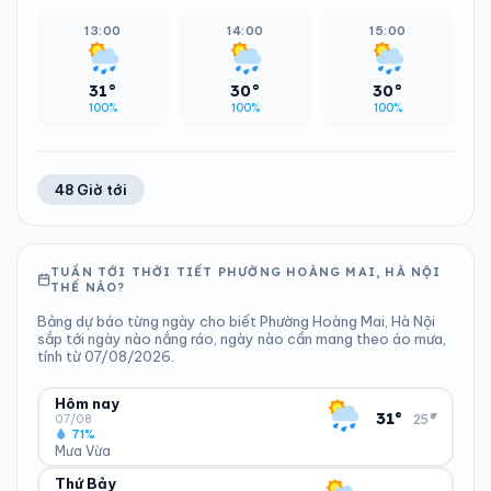
13:00
14:00
15:00
31°
30°
30°
100%
100%
100%
48 Giờ tới
TUẦN TỚI THỜI TIẾT PHƯỜNG HOÀNG MAI, HÀ NỘI
THẾ NÀO?
Bảng dự báo từng ngày cho biết Phường Hoàng Mai, Hà Nội
sắp tới ngày nào nắng ráo, ngày nào cần mang theo áo mưa,
tính từ 07/08/2026.
Hôm nay
▾
31°
25°
07/08
71%
Mưa Vừa
Thứ Bảy
ĐỘ ẨM
GIÓ