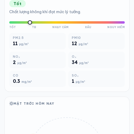
Tốt
Chất lượng không khí đạt mức lý tưởng.
TỐT
TB
NHẠY CẢM
XẤU
NGUY HIỂM
PM2.5
PM10
11
12
µg/m³
µg/m³
NO₂
O₃
2
34
µg/m³
µg/m³
CO
SO₂
0.3
1
mg/m³
µg/m³
MẶT TRỜI HÔM NAY