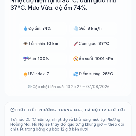
Nhiệt độ hiện tại là 30°C, cảm giác như
37°C. Mưa Vừa, độ ẩm 74%.
Độ ẩm:
74%
Gió:
8 km/h
Tầm nhìn:
10 km
Cảm giác:
37°C
Mưa:
100%
Áp suất:
1001 hPa
UV Index:
7
Điểm sương:
25°C
Cập nhật lần cuối: 13:25:27 — 07/08/2026
THỜI TIẾT PHƯỜNG HOÀNG MAI, HÀ NỘI 12 GIỜ TỚI
Từ mức 25°C hiện tại, nhiệt độ và khả năng mưa tại Phường
Hoàng Mai, Hà Nội sẽ thay đổi qua từng khung giờ — theo dõi
chi tiết trong bảng dự báo 12 giờ bên dưới.