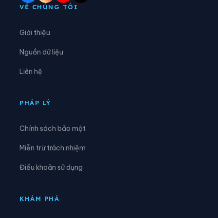
Phường Tây Hồ
Phường Tây Mỗ
VỀ CHÚNG TÔI
Phường Tây Tựu
Phường Thanh Liệt
Giới thiệu
Phường Thanh Xuân
Phường Thượng Cát
Nguồn dữ liệu
Phường Từ Liêm
Phường Tùng Thiện
Liên hệ
Phường Tương Mai
Phường Văn Miếu - Quốc Tử Giám
Phường Việt Hưng
Phường Vĩnh Hưng
PHÁP LÝ
Phường Vĩnh Tuy
Phường Xuân Đỉnh
Chính sách bảo mật
Phường Xuân Phương
Phường Yên Hòa
Miễn trừ trách nhiệm
Phường Yên Nghĩa
Phường Yên Sở
Điều khoản sử dụng
Xã An Khánh
Xã Ba Vì
Xã Bất Bạt
Xã Bát Tràng
KHÁM PHÁ
Xã Bình Minh
Xã Chương Dương