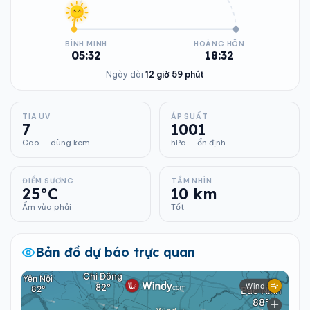
BÌNH MINH
HOÀNG HÔN
05:32
18:32
Ngày dài
12 giờ 59 phút
TIA UV
ÁP SUẤT
7
1001
Cao — dùng kem
hPa — ổn định
ĐIỂM SƯƠNG
TẦM NHÌN
25°C
10 km
Ẩm vừa phải
Tốt
Bản đồ dự báo trực quan