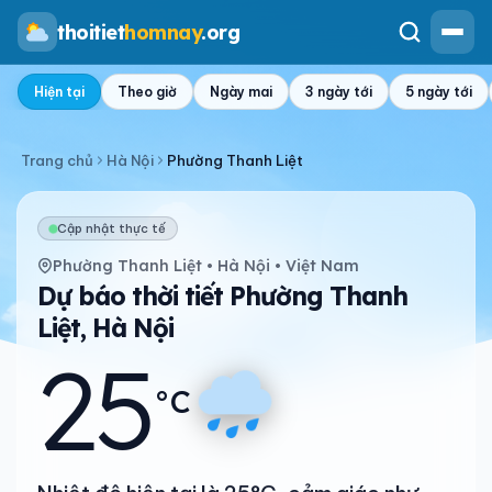
thoitiet
homnay
.org
Hiện tại
Theo giờ
Ngày mai
3 ngày tới
5 ngày tới
Trang chủ
Hà Nội
Phường Thanh Liệt
Cập nhật thực tế
Phường Thanh Liệt • Hà Nội • Việt Nam
Dự báo thời tiết Phường Thanh
Liệt, Hà Nội
25
°C