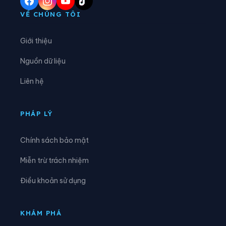
Phường Sơn Tây
Phường Tây Hồ
VỀ CHÚNG TÔI
Phường Tây Mỗ
Phường Tây Tựu
Giới thiệu
Phường Thanh Xuân
Phường Thượng Cát
Nguồn dữ liệu
Phường Từ Liêm
Phường Tùng Thiện
Liên hệ
Phường Tương Mai
Phường Văn Miếu - Quốc Tử Giám
Phường Việt Hưng
Phường Vĩnh Hưng
PHÁP LÝ
Phường Vĩnh Tuy
Phường Xuân Đỉnh
Chính sách bảo mật
Phường Xuân Phương
Phường Yên Hòa
Miễn trừ trách nhiệm
Phường Yên Nghĩa
Phường Yên Sở
Điều khoản sử dụng
Xã An Khánh
Xã Ba Vì
Xã Bất Bạt
Xã Bát Tràng
KHÁM PHÁ