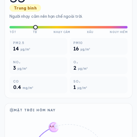
Trung bình
Người nhạy cảm nên hạn chế ngoài trời.
TỐT
TB
NHẠY CẢM
XẤU
NGUY HIỂM
PM2.5
PM10
14
16
µg/m³
µg/m³
NO₂
O₃
3
2
µg/m³
µg/m³
CO
SO₂
0.4
1
mg/m³
µg/m³
MẶT TRỜI HÔM NAY