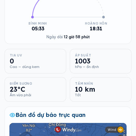
BÌNH MINH
HOÀNG HÔN
05:33
18:31
Ngày dài
12 giờ 58 phút
TIA UV
ÁP SUẤT
0
1003
Cao — dùng kem
hPa — ổn định
ĐIỂM SƯƠNG
TẦM NHÌN
23°C
10 km
Ẩm vừa phải
Tốt
Bản đồ dự báo trực quan