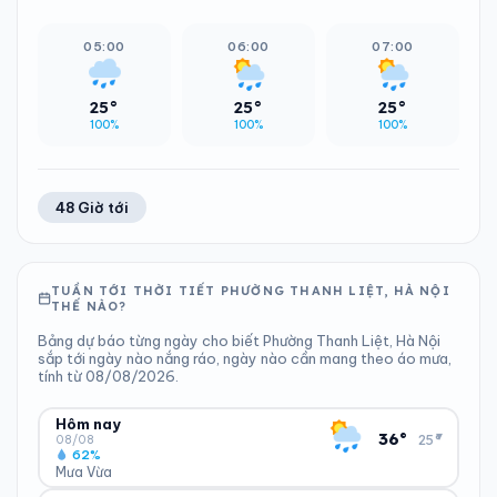
05:00
06:00
07:00
25°
25°
25°
100%
100%
100%
48 Giờ tới
TUẦN TỚI THỜI TIẾT PHƯỜNG THANH LIỆT, HÀ NỘI
THẾ NÀO?
Bảng dự báo từng ngày cho biết Phường Thanh Liệt, Hà Nội
sắp tới ngày nào nắng ráo, ngày nào cần mang theo áo mưa,
tính từ 08/08/2026.
Hôm nay
▾
36°
25°
08/08
62%
Mưa Vừa