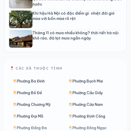
nước
Khí hậu Hà Nội có đặc điểm gì: nhiệt đới gió
mùa với bốn mùa rõ rệt
Tháng 11 có mưa nhiều không? thời tiết hà nội
khô ráo, đà lạt mưa ngắn ngày
CÁC XÃ THUỘC TỈNH
Phường Ba Đình
Phường Bạch Mai
Phường Bồ Đề
Phường Cầu Giấy
Phường Chương Mỹ
Phường Cửa Nam
Phường Đại Mỗ
Phường Định Công
Phường Đống Đa
Phường Đông Ngạc