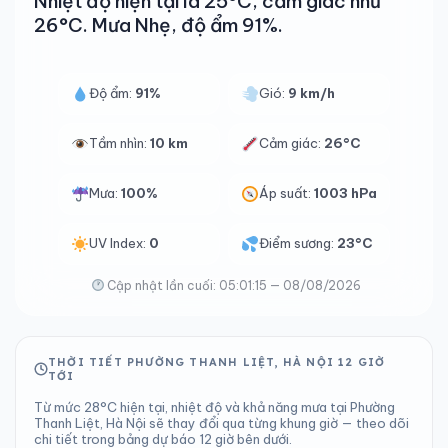
Nhiệt độ hiện tại là 25°C, cảm giác như
26°C. Mưa Nhẹ, độ ẩm 91%.
Độ ẩm:
91%
Gió:
9 km/h
Tầm nhìn:
10 km
Cảm giác:
26°C
Mưa:
100%
Áp suất:
1003 hPa
UV Index:
0
Điểm sương:
23°C
Cập nhật lần cuối: 05:01:15 — 08/08/2026
THỜI TIẾT PHƯỜNG THANH LIỆT, HÀ NỘI 12 GIỜ
TỚI
Từ mức 28°C hiện tại, nhiệt độ và khả năng mưa tại Phường
Thanh Liệt, Hà Nội sẽ thay đổi qua từng khung giờ — theo dõi
chi tiết trong bảng dự báo 12 giờ bên dưới.