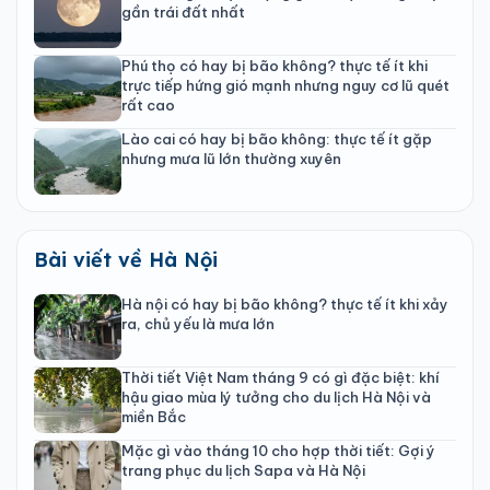
gần trái đất nhất
Phú thọ có hay bị bão không? thực tế ít khi
trực tiếp hứng gió mạnh nhưng nguy cơ lũ quét
rất cao
Lào cai có hay bị bão không: thực tế ít gặp
nhưng mưa lũ lớn thường xuyên
Bài viết về Hà Nội
Hà nội có hay bị bão không? thực tế ít khi xảy
ra, chủ yếu là mưa lớn
Thời tiết Việt Nam tháng 9 có gì đặc biệt: khí
hậu giao mùa lý tưởng cho du lịch Hà Nội và
miền Bắc
Mặc gì vào tháng 10 cho hợp thời tiết: Gợi ý
trang phục du lịch Sapa và Hà Nội