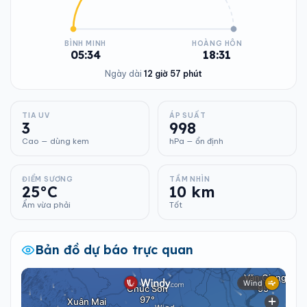
BÌNH MINH
HOÀNG HÔN
05:34
18:31
Ngày dài
12 giờ 57 phút
TIA UV
ÁP SUẤT
3
998
Cao — dùng kem
hPa — ổn định
ĐIỂM SƯƠNG
TẦM NHÌN
25°C
10 km
Ẩm vừa phải
Tốt
Bản đồ dự báo trực quan