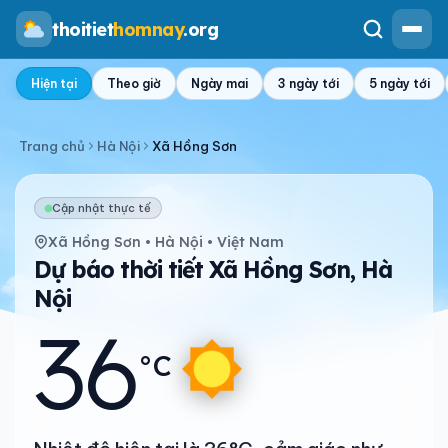
thoitiet
homnay
.org
Hiện tại
Theo giờ
Ngày mai
3 ngày tới
5 ngày tới
Trang chủ
Hà Nội
Xã Hồng Sơn
Cập nhật thực tế
Xã Hồng Sơn • Hà Nội • Việt Nam
Dự báo thời tiết Xã Hồng Sơn, Hà
Nội
36
°C