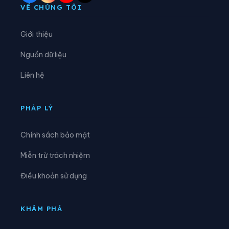
Phường Sơn Tây
Phường Tây Hồ
VỀ CHÚNG TÔI
Phường Tây Mỗ
Phường Tây Tựu
Giới thiệu
Phường Thanh Liệt
Phường Thanh Xuân
Nguồn dữ liệu
Phường Thượng Cát
Phường Từ Liêm
Liên hệ
Phường Tùng Thiện
Phường Tương Mai
Phường Văn Miếu - Quốc Tử Giám
Phường Việt Hưng
PHÁP LÝ
Phường Vĩnh Hưng
Phường Vĩnh Tuy
Chính sách bảo mật
Phường Xuân Đỉnh
Phường Xuân Phương
Miễn trừ trách nhiệm
Phường Yên Hòa
Phường Yên Nghĩa
Điều khoản sử dụng
Phường Yên Sở
Xã An Khánh
Xã Ba Vì
Xã Bất Bạt
KHÁM PHÁ
Xã Bát Tràng
Xã Bình Minh