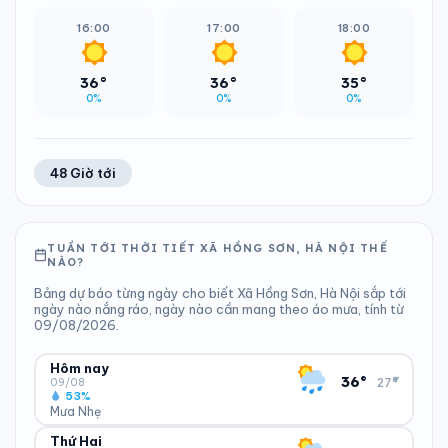
16:00
17:00
18:00
36°
36°
35°
0%
0%
0%
48 Giờ tới
TUẦN TỚI THỜI TIẾT XÃ HỒNG SƠN, HÀ NỘI THẾ
NÀO?
Bảng dự báo từng ngày cho biết Xã Hồng Sơn, Hà Nội sắp tới
ngày nào nắng ráo, ngày nào cần mang theo áo mưa, tính từ
09/08/2026.
Hôm nay
▾
36°
27°
09/08
53%
Mưa Nhẹ
Thứ Hai
ĐỘ ẨM
GIÓ