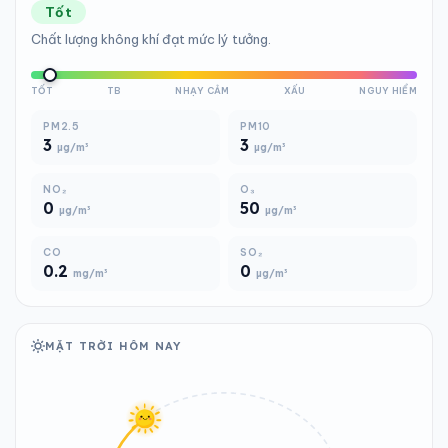
Tốt
Chất lượng không khí đạt mức lý tưởng.
TỐT
TB
NHẠY CẢM
XẤU
NGUY HIỂM
PM2.5
PM10
3
3
µg/m³
µg/m³
NO₂
O₃
0
50
µg/m³
µg/m³
CO
SO₂
0.2
0
mg/m³
µg/m³
MẶT TRỜI HÔM NAY