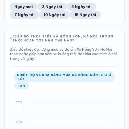
53%
9 km/h
11
Tốt
ĐIỂM SƯƠNG
% MƯA
2.41 mm
998 hPa
25°C
63%
Trung bình ngày
Tốc độ gió
Ngày mai
3 Ngày tới
5 Ngày tới
Chỉ số UV
Ước lượng
Tổng cả ngày
Bình thường
Ổn định
Khả năng mưa
7 Ngày tới
10 Ngày tới
15 Ngày tới
TIA UV
TẦM NHÌN
LƯỢNG MƯA
ÁP SUẤT
11
Tốt
ĐIỂM SƯƠNG
% MƯA
0.89 mm
998 hPa
25°C
100%
Chỉ số UV
Ước lượng
Tổng cả ngày
Bình thường
Ổn định
Khả năng mưa
BIỂU ĐỒ THỜI TIẾT XÃ HỒNG SƠN, HÀ NỘI TRONG
THỜI GIAN TỚI NHƯ THẾ NÀO?
LƯỢNG MƯA
ÁP SUẤT
ĐIỂM SƯƠNG
% MƯA
24.06 mm
999 hPa
25°C
100%
Biểu đồ nhiệt độ, lượng mưa và độ ẩm Xã Hồng Sơn, Hà Nội
Tổng cả ngày
Bình thường
theo ngày giúp bạn nắm xu hướng thời tiết khu vực mình ở chỉ
Ổn định
Khả năng mưa
trong vài giây.
ĐIỂM SƯƠNG
% MƯA
25°C
100%
Ổn định
Khả năng mưa
NHIỆT ĐỘ VÀ KHẢ NĂNG MƯA XÃ HỒNG SƠN 12 GIỜ
TỚI
12H