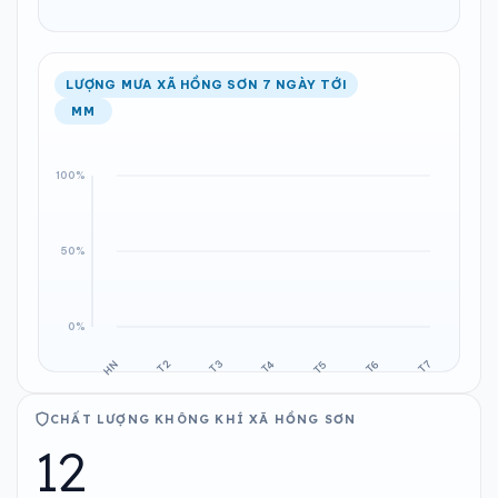
LƯỢNG MƯA XÃ HỒNG SƠN 7 NGÀY TỚI
MM
CHẤT LƯỢNG KHÔNG KHÍ XÃ HỒNG SƠN
12