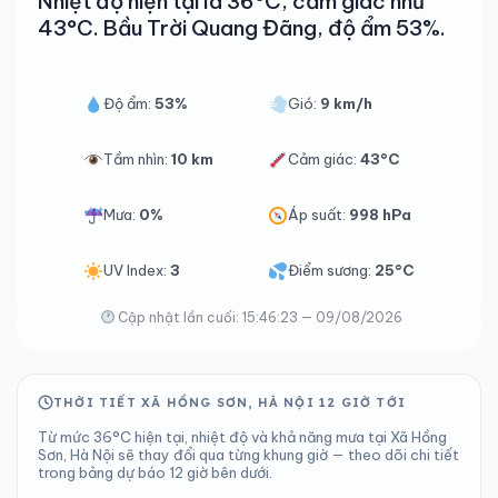
Nhiệt độ hiện tại là 36°C, cảm giác như
43°C. Bầu Trời Quang Đãng, độ ẩm 53%.
Độ ẩm:
53%
Gió:
9 km/h
Tầm nhìn:
10 km
Cảm giác:
43°C
Mưa:
0%
Áp suất:
998 hPa
UV Index:
3
Điểm sương:
25°C
Cập nhật lần cuối: 15:46:23 — 09/08/2026
THỜI TIẾT XÃ HỒNG SƠN, HÀ NỘI 12 GIỜ TỚI
Từ mức 36°C hiện tại, nhiệt độ và khả năng mưa tại Xã Hồng
Sơn, Hà Nội sẽ thay đổi qua từng khung giờ — theo dõi chi tiết
trong bảng dự báo 12 giờ bên dưới.