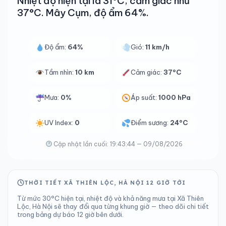
Nhiệt độ hiện tại là 31°C, cảm giác như
37°C. Mây Cụm, độ ẩm 64%.
Độ ẩm:
64%
Gió:
11 km/h
Tầm nhìn:
10 km
Cảm giác:
37°C
Mưa:
0%
Áp suất:
1000 hPa
UV Index:
0
Điểm sương:
24°C
Cập nhật lần cuối: 19:43:44 — 09/08/2026
THỜI TIẾT XÃ THIÊN LỘC, HÀ NỘI 12 GIỜ TỚI
Từ mức 30°C hiện tại, nhiệt độ và khả năng mưa tại Xã Thiên
Lộc, Hà Nội sẽ thay đổi qua từng khung giờ — theo dõi chi tiết
trong bảng dự báo 12 giờ bên dưới.