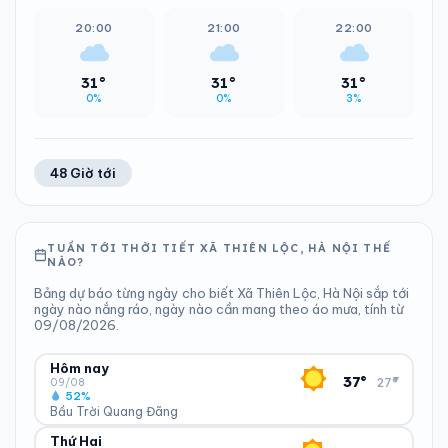
20:00
21:00
22:00
31°
31°
31°
0%
0%
3%
48 Giờ tới
TUẦN TỚI THỜI TIẾT XÃ THIÊN LỘC, HÀ NỘI THẾ
NÀO?
Bảng dự báo từng ngày cho biết Xã Thiên Lộc, Hà Nội sắp tới
ngày nào nắng ráo, ngày nào cần mang theo áo mưa, tính từ
09/08/2026.
Hôm nay
▾
37°
27°
09/08
52%
Bầu Trời Quang Đãng
Thứ Hai
ĐỘ ẨM
GIÓ