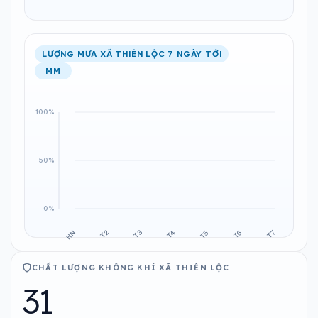
LƯỢNG MƯA XÃ THIÊN LỘC 7 NGÀY TỚI
MM
CHẤT LƯỢNG KHÔNG KHÍ XÃ THIÊN LỘC
31