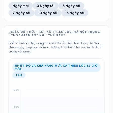
49%
13 km/h
11
Tốt
ĐIỂM SƯƠNG
% MƯA
7.51 mm
998 hPa
25°C
100%
Trung bình ngày
Tốc độ gió
Ngày mai
3 Ngày tới
5 Ngày tới
Chỉ số UV
Ước lượng
Tổng cả ngày
Bình thường
Ổn định
Khả năng mưa
7 Ngày tới
10 Ngày tới
15 Ngày tới
TIA UV
TẦM NHÌN
LƯỢNG MƯA
ÁP SUẤT
11
Tốt
ĐIỂM SƯƠNG
% MƯA
0.4 mm
998 hPa
25°C
100%
Chỉ số UV
Ước lượng
Tổng cả ngày
Bình thường
Ổn định
Khả năng mưa
BIỂU ĐỒ THỜI TIẾT XÃ THIÊN LỘC, HÀ NỘI TRONG
THỜI GIAN TỚI NHƯ THẾ NÀO?
LƯỢNG MƯA
ÁP SUẤT
ĐIỂM SƯƠNG
% MƯA
3.9 mm
999 hPa
25°C
100%
Biểu đồ nhiệt độ, lượng mưa và độ ẩm Xã Thiên Lộc, Hà Nội
Tổng cả ngày
Bình thường
theo ngày giúp bạn nắm xu hướng thời tiết khu vực mình ở chỉ
Ổn định
Khả năng mưa
trong vài giây.
ĐIỂM SƯƠNG
% MƯA
25°C
100%
Ổn định
Khả năng mưa
NHIỆT ĐỘ VÀ KHẢ NĂNG MƯA XÃ THIÊN LỘC 12 GIỜ
TỚI
12H