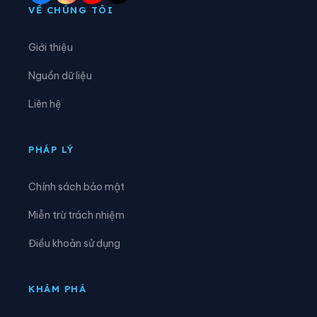
Phường Sơn Tây
Phường Tây Hồ
VỀ CHÚNG TÔI
Phường Tây Mỗ
Phường Tây Tựu
Giới thiệu
Phường Thanh Liệt
Phường Thanh Xuân
Nguồn dữ liệu
Phường Thượng Cát
Phường Từ Liêm
Liên hệ
Phường Tùng Thiện
Phường Tương Mai
Phường Văn Miếu - Quốc Tử Giám
Phường Việt Hưng
PHÁP LÝ
Phường Vĩnh Hưng
Phường Vĩnh Tuy
Chính sách bảo mật
Phường Xuân Đỉnh
Phường Xuân Phương
Miễn trừ trách nhiệm
Phường Yên Hòa
Phường Yên Nghĩa
Điều khoản sử dụng
Phường Yên Sở
Xã An Khánh
Xã Ba Vì
Xã Bất Bạt
KHÁM PHÁ
Xã Bát Tràng
Xã Bình Minh