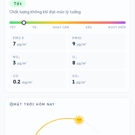
Tốt
Chất lượng không khí đạt mức lý tưởng.
TỐT
TB
NHẠY CẢM
XẤU
NGUY HIỂM
PM2.5
PM10
7
9
µg/m³
µg/m³
NO₂
O₃
3
8
µg/m³
µg/m³
CO
SO₂
0.2
1
mg/m³
µg/m³
MẶT TRỜI HÔM NAY