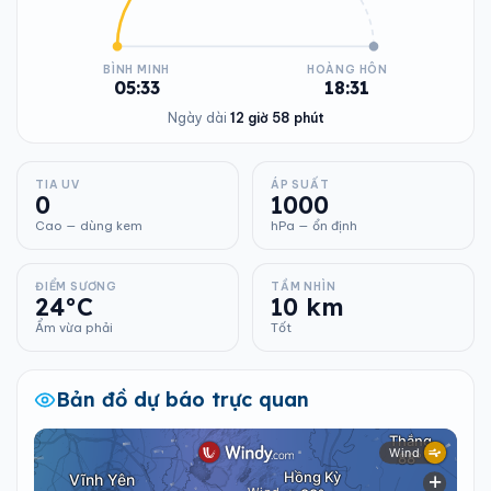
BÌNH MINH
HOÀNG HÔN
05:33
18:31
Ngày dài
12 giờ 58 phút
TIA UV
ÁP SUẤT
0
1000
Cao — dùng kem
hPa — ổn định
ĐIỂM SƯƠNG
TẦM NHÌN
24°C
10 km
Ẩm vừa phải
Tốt
Bản đồ dự báo trực quan