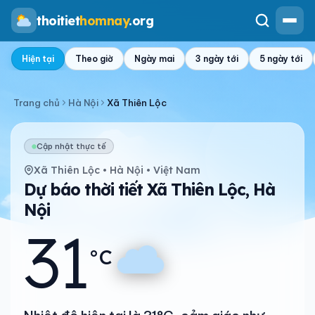
thoitiet
homnay
.org
Hiện tại
Theo giờ
Ngày mai
3 ngày tới
5 ngày tới
Trang chủ
Hà Nội
Xã Thiên Lộc
Cập nhật thực tế
Xã Thiên Lộc • Hà Nội • Việt Nam
Dự báo thời tiết Xã Thiên Lộc, Hà
Nội
31
°C