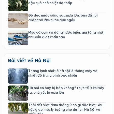
đậu quả nhờ nhiệt độ thấp
Độ đục nước sông sau mưa lớn: bùn đất bị
cuốn trôi làm nước đục ngầu
Mùa cá cơm và dòng nước biển: giá tăng nhờ
nhu cầu xuất khẩu cao
Bài viết về Hà Nội
Tháng lạnh nhất ở hà nội là tháng mấy và
nhiệt độ trung bình bao nhiêu
Hà nội có hay bị bão không? thực tế ít khi xảy
ra, chủ yếu là mưa lớn
Thời tiết Việt Nam tháng 9 có gì đặc biệt: khí
hậu giao mùa lý tưởng cho du lịch Hà Nội và
miền Bắc