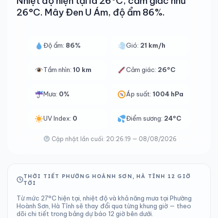
Nhiệt độ hiện tại là 26°C, cảm giác như
26°C. Mây Đen U Ám, độ ẩm 86%.
Độ ẩm:
86%
Gió:
21 km/h
Tầm nhìn:
10 km
Cảm giác:
26°C
Mưa:
0%
Áp suất:
1004 hPa
UV Index:
0
Điểm sương:
24°C
Cập nhật lần cuối: 20:26:19 — 08/08/2026
THỜI TIẾT PHƯỜNG HOÀNH SƠN, HÀ TĨNH 12 GIỜ
TỚI
Từ mức 27°C hiện tại, nhiệt độ và khả năng mưa tại Phường
Hoành Sơn, Hà Tĩnh sẽ thay đổi qua từng khung giờ — theo
dõi chi tiết trong bảng dự báo 12 giờ bên dưới.