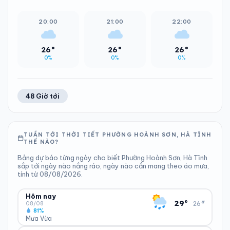
20:00
21:00
22:00
26°
26°
26°
0%
0%
0%
48 Giờ tới
TUẦN TỚI THỜI TIẾT PHƯỜNG HOÀNH SƠN, HÀ TĨNH
THẾ NÀO?
Bảng dự báo từng ngày cho biết Phường Hoành Sơn, Hà Tĩnh
sắp tới ngày nào nắng ráo, ngày nào cần mang theo áo mưa,
tính từ 08/08/2026.
Hôm nay
▾
29°
26°
08/08
81%
Mưa Vừa