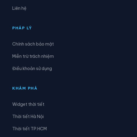
Xã Kỳ Lạc
Xã Kỳ Thượng
Liên hệ
Xã Kỳ Văn
Xã Kỳ Xuân
Xã Lộc Hà
Xã Mai Hoa
PHÁP LÝ
Xã Mai Phụ
Xã Nghi Xuân
Chính sách bảo mật
Xã Phúc Trạch
Xã Sơn Giang
Miễn trừ trách nhiệm
Xã Sơn Hồng
Xã Sơn Kim 1
Điều khoản sử dụng
Xã Sơn Kim 2
Xã Sơn Tây
Xã Sơn Tiến
Xã Thạch Hà
KHÁM PHÁ
Xã Thạch Khê
Xã Thạch Lạc
Widget thời tiết
Xã Thạch Xuân
Xã Thiên Cầm
Thời tiết Hà Nội
Xã Thượng Đức
Xã Tiên Điền
Thời tiết TP.HCM
Xã Toàn Lưu
Xã Trường Lưu