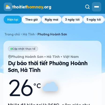
thoitiet
homnay
.org
Hiện tại
Theo giờ
Ngày mai
3 ngày tới
5 ngày tới
Trang chủ
Hà Tĩnh
Phường Hoành Sơn
Cập nhật thực tế
Phường Hoành Sơn • Hà Tĩnh • Việt Nam
Dự báo thời tiết Phường Hoành
Sơn, Hà Tĩnh
26
°C