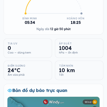
BÌNH MINH
HOÀNG HÔN
05:34
18:25
Ngày dài
12 giờ 50 phút
TIA UV
ÁP SUẤT
0
1004
Cao — dùng kem
hPa — ổn định
ĐIỂM SƯƠNG
TẦM NHÌN
24°C
10 km
Ẩm vừa phải
Tốt
Bản đồ dự báo trực quan