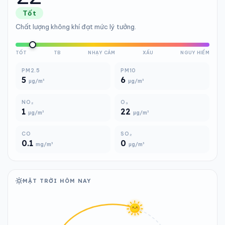
Tốt
Chất lượng không khí đạt mức lý tưởng.
TỐT
TB
NHẠY CẢM
XẤU
NGUY HIỂM
PM2.5
PM10
5
6
µg/m³
µg/m³
NO₂
O₃
1
22
µg/m³
µg/m³
CO
SO₂
0.1
0
mg/m³
µg/m³
MẶT TRỜI HÔM NAY