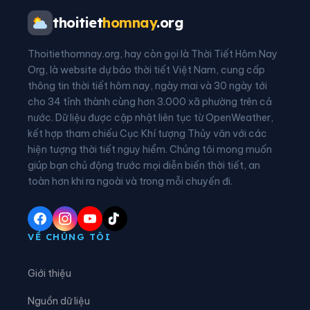
Xã Đan Hải
Xã Đông Kinh
thoitiet
homnay
.org
Xã Đồng Lộc
Xã Đồng Tiến
Thoitiethomnay.org, hay còn gọi là Thời Tiết Hôm Nay
Xã Đức Đồng
Xã Đức Minh
Org, là website dự báo thời tiết Việt Nam, cung cấp
thông tin thời tiết hôm nay, ngày mai và 30 ngày tới
Xã Đức Quang
Xã Đức Thịnh
cho 34 tỉnh thành cùng hơn 3.000 xã phường trên cả
nước. Dữ liệu được cập nhật liên tục từ OpenWeather,
Xã Đức Thọ
Xã Gia Hanh
kết hợp tham chiếu Cục Khí tượng Thủy văn với các
hiện tượng thời tiết nguy hiểm. Chúng tôi mong muốn
Xã Hà Linh
Xã Hồng Lộc
giúp bạn chủ động trước mọi diễn biến thời tiết, an
Xã Hương Bình
Xã Hương Đô
toàn hơn khi ra ngoài và trong mỗi chuyến đi.
Xã Hương Khê
Xã Hương Phố
Xã Hương Sơn
Xã Hương Xuân
VỀ CHÚNG TÔI
Xã Kim Hoa
Xã Kỳ Anh
Giới thiệu
Xã Kỳ Hoa
Xã Kỳ Khang
Nguồn dữ liệu