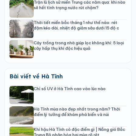
Trận lũ lịch sử miền Trung các năm qua: khi nào
sẽ hết tình trạng nước rút chậm?
Thời tiết miền bắc tháng 1 như thế nào: rét
đậm kéo dài, nhiệt độ giảm sâu dưới 15 độ c
Cây trồng trong nhà giúp lọc không khí: 5 loại
cây hấp thụ khí độc hiệu quả
Bài viết về Hà Tĩnh
Chỉ số UV ở Hà Tĩnh cao vào lúc nào
Hà Tĩnh mùa nào đẹp nhất trong năm? Thời
điểm lý tưởng để khám phá biển và núi
Khí hậu Hà Tĩnh có đặc điểm gì | Nắng gió Bắc
Trung Bộ phân hóa hai mùa rõ rệt