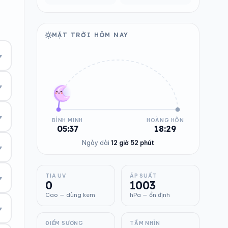
MẶT TRỜI HÔM NAY
▾
▾
▾
BÌNH MINH
HOÀNG HÔN
05:37
18:29
Ngày dài
12 giờ 52 phút
▾
TIA UV
ÁP SUẤT
▾
0
1003
Cao — dùng kem
hPa — ổn định
▾
ĐIỂM SƯƠNG
TẦM NHÌN