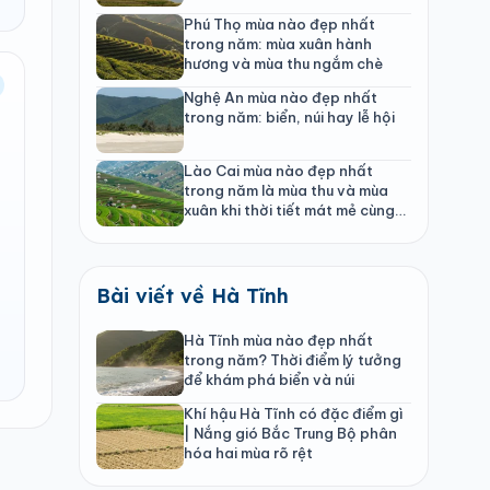
Phú Thọ mùa nào đẹp nhất
trong năm: mùa xuân hành
hương và mùa thu ngắm chè
Nghệ An mùa nào đẹp nhất
trong năm: biển, núi hay lễ hội
Lào Cai mùa nào đẹp nhất
trong năm là mùa thu và mùa
xuân khi thời tiết mát mẻ cùng
cảnh quan rực rỡ
Bài viết về Hà Tĩnh
Hà Tĩnh mùa nào đẹp nhất
trong năm? Thời điểm lý tưởng
để khám phá biển và núi
Khí hậu Hà Tĩnh có đặc điểm gì
| Nắng gió Bắc Trung Bộ phân
hóa hai mùa rõ rệt