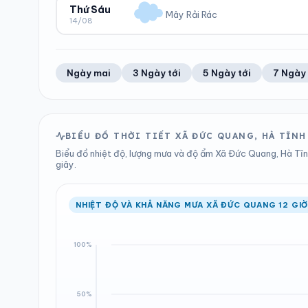
39%
23 km/h
0.19 mm
1000 hPa
Thứ Sáu
Mây Rải Rác
14/08
Trung bình ngày
Tốc độ gió
Tổng cả ngày
Bình thường
ĐỘ ẨM
GIÓ
LƯỢNG MƯA
ÁP SUẤT
36%
24 km/h
0.18 mm
999 hPa
Trung bình ngày
Tốc độ gió
Tổng cả ngày
Bình thường
Ngày mai
3 Ngày tới
5 Ngày tới
7 Ngày 
LƯỢNG MƯA
ÁP SUẤT
0 mm
999 hPa
Tổng cả ngày
Bình thường
BIỂU ĐỒ THỜI TIẾT XÃ ĐỨC QUANG, HÀ TĨN
Biểu đồ nhiệt độ, lượng mưa và độ ẩm Xã Đức Quang, Hà Tĩnh
giây.
NHIỆT ĐỘ VÀ KHẢ NĂNG MƯA XÃ ĐỨC QUANG 12 GIỜ