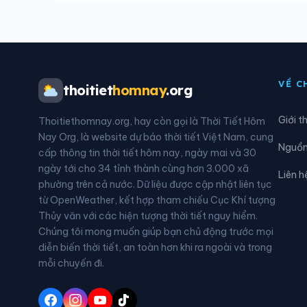
Xã Hương Bình
Xã H
Xã Hương Sơn
Xã H
Xã Kỳ Hoa
Xã K
VỀ C
thoitiet
homnay
.org
Xã Kỳ Văn
Xã K
Giới t
Thoitiethomnay.org, hay còn gọi là Thời Tiết Hôm
Xã Mai Phụ
Xã N
Nay Org, là website dự báo thời tiết Việt Nam, cung
Nguồn 
cấp thông tin thời tiết hôm nay, ngày mai và 30
Xã Sơn Hồng
Xã S
ngày tới cho 34 tỉnh thành cùng hơn 3.000 xã
Liên h
phường trên cả nước. Dữ liệu được cập nhật liên tục
Xã Sơn Tiến
Xã T
từ OpenWeather, kết hợp tham chiếu Cục Khí tượng
Thủy văn với các hiện tượng thời tiết nguy hiểm.
Xã Thạch Xuân
Xã T
Chúng tôi mong muốn giúp bạn chủ động trước mọi
diễn biến thời tiết, an toàn hơn khi ra ngoài và trong
Xã Toàn Lưu
Xã T
mỗi chuyến đi.
Xã Việt Xuyên
Xã V