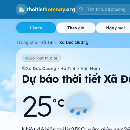
thoitiet
homnay
.org
Hiện tại
Theo giờ
Ngày mai
Trang chủ
Hà Tĩnh
Xã Đức Quang
Cập nhật thực tế
Xã Đức Quang • Hà Tĩnh • Việt Nam
Dự báo thời tiết Xã 
25
°C
Nhiệt độ hiện tại là 25°C, cảm giác như 