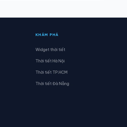
Xã Hương Phố
Xã Kỳ Anh
Xã Kỳ Thượng
KHÁM PHÁ
Xã Mai Hoa
Widget thời tiết
Xã Sơn Giang
Thời tiết Hà Nội
Xã Sơn Tây
Thời tiết TP.HCM
Xã Thạch Lạc
Thời tiết Đà Nẵng
Xã Tiên Điền
Xã Tùng Lộc
Xã Yên Hòa