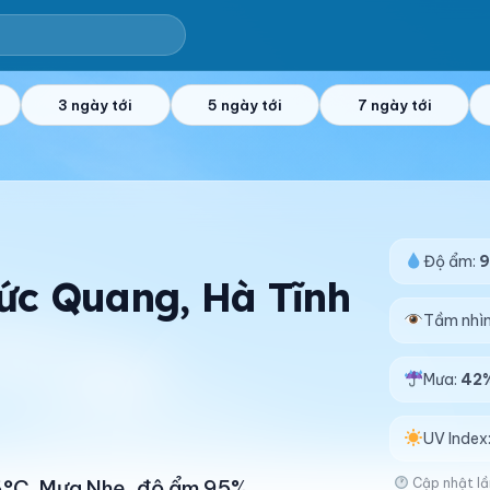
3 ngày tới
5 ngày tới
7 ngày tới
Độ ẩm:
Đức Quang, Hà Tĩnh
Tầm nhì
Mưa:
42
UV Index
Cập nhật lầ
26°C. Mưa Nhẹ, độ ẩm 95%.