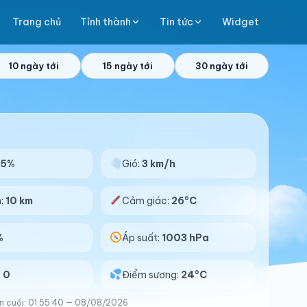
Trang chủ
Tỉnh thành
Tin tức
Widget
10 ngày tới
15 ngày tới
30 ngày tới
95%
Gió:
3 km/h
n:
10 km
Cảm giác:
26°C
%
Áp suất:
1003 hPa
:
0
Điểm sương:
24°C
n cuối: 01:55:40 — 08/08/2026