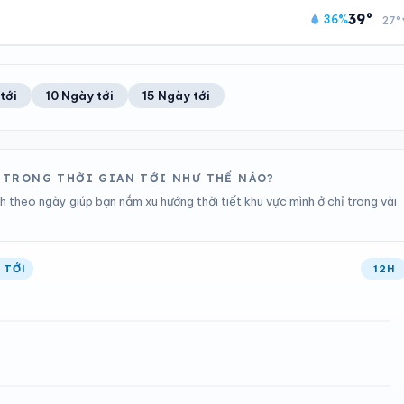
13
Tốt
22°C
23%
39°
36%
27°
Chỉ số UV
Ước lượng
Ổn định
Khả năng mưa
TIA UV
TẦM NHÌN
ĐIỂM SƯƠNG
% MƯA
13
Tốt
21°C
32%
Chỉ số UV
Ước lượng
Ổn định
Khả năng mưa
tới
10 Ngày tới
15 Ngày tới
ĐIỂM SƯƠNG
% MƯA
21°C
12%
Ổn định
Khả năng mưa
H TRONG THỜI GIAN TỚI NHƯ THẾ NÀO?
 theo ngày giúp bạn nắm xu hướng thời tiết khu vực mình ở chỉ trong vài
 TỚI
12H