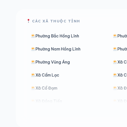
CÁC XÃ THUỘC TỈNH
Phường Bắc Hồng Lĩnh
Phườ
Phường Nam Hồng Lĩnh
Phườ
Phường Vũng Áng
Xã C
Xã Cẩm Lạc
Xã C
Xã Cổ Đạm
Xã Đ
Xã Đồng Tiến
Xã Đ
Xã Đức Thọ
Xã G