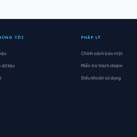
ương Đô
Xã Hương Khê
ương Xuân
Xã Kim Hoa
ỳ Khang
Xã Kỳ Lạc
HÚNG TÔI
PHÁP LÝ
ỳ Xuân
Xã Lộc Hà
hiệu
Chính sách bảo mật
ghi Xuân
Xã Phúc Trạch
dữ liệu
Miễn trừ trách nhiệm
ơn Kim 1
Xã Sơn Kim 2
ệ
Điều khoản sử dụng
hạch Hà
Xã Thạch Khê
hiên Cầm
Xã Thượng Đức
rường Lưu
Xã Tứ Mỹ
ũ Quang
Xã Xuân Lộc