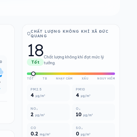
CHẤT LƯỢNG KHÔNG KHÍ XÃ ĐỨC
QUANG
18
Chất lượng không khí đạt mức lý
00
Tốt
tưởng.
TỐT
TB
NHẠY CẢM
XẤU
NGUY HIỂM
°
%
PM2.5
PM10
4
4
µg/m³
µg/m³
NO₂
O₃
2
10
µg/m³
µg/m³
CO
SO₂
0.2
0
mg/m³
µg/m³