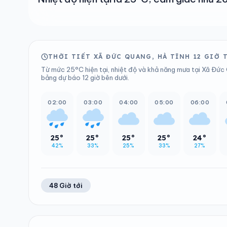
THỜI TIẾT XÃ ĐỨC QUANG, HÀ TĨNH 12 GIỜ 
Từ mức 25°C hiện tại, nhiệt độ và khả năng mưa tại Xã Đức 
bảng dự báo 12 giờ bên dưới.
02:00
03:00
04:00
05:00
06:00
25°
25°
25°
25°
24°
42%
33%
25%
33%
27%
48 Giờ tới