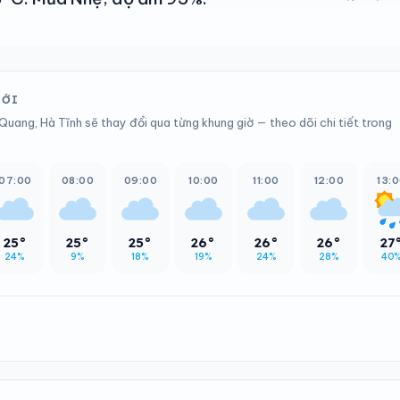
TỚI
Quang, Hà Tĩnh sẽ thay đổi qua từng khung giờ — theo dõi chi tiết trong
07:00
08:00
09:00
10:00
11:00
12:00
13:
25°
25°
25°
26°
26°
26°
27
24%
9%
18%
19%
24%
28%
40