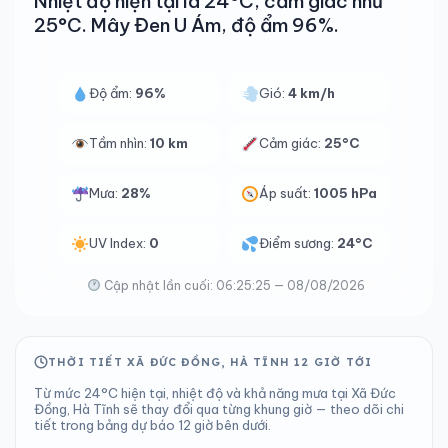
Nhiệt độ hiện tại là 24°C, cảm giác như
25°C. Mây Đen U Ám, độ ẩm 96%.
Độ ẩm:
96%
Gió:
4 km/h
Tầm nhìn:
10 km
Cảm giác:
25°C
Mưa:
28%
Áp suất:
1005 hPa
UV Index:
0
Điểm sương:
24°C
Cập nhật lần cuối: 06:25:25 — 08/08/2026
THỜI TIẾT XÃ ĐỨC ĐỒNG, HÀ TĨNH 12 GIỜ TỚI
Từ mức 24°C hiện tại, nhiệt độ và khả năng mưa tại Xã Đức
Đồng, Hà Tĩnh sẽ thay đổi qua từng khung giờ — theo dõi chi
tiết trong bảng dự báo 12 giờ bên dưới.