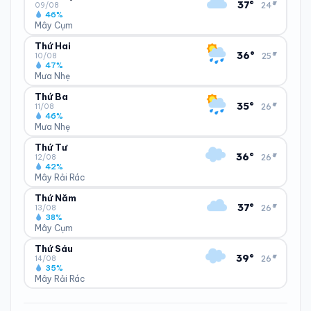
▾
37°
24°
80%
6 km/h
09/08
46%
Trung bình ngày
Tốc độ gió
Mây Cụm
Thứ Hai
ĐỘ ẨM
GIÓ
TIA UV
TẦM NHÌN
▾
36°
25°
46%
13 km/h
10/08
3
Tốt
47%
Trung bình ngày
Tốc độ gió
Mưa Nhẹ
Chỉ số UV
Ước lượng
Thứ Ba
ĐỘ ẨM
GIÓ
TIA UV
TẦM NHÌN
▾
35°
26°
47%
12 km/h
11/08
LƯỢNG MƯA
ÁP SUẤT
12
Tốt
0.6 mm
46%
1004 hPa
Trung bình ngày
Tốc độ gió
Mưa Nhẹ
Chỉ số UV
Ước lượng
Tổng cả ngày
Bình thường
Thứ Tư
ĐỘ ẨM
GIÓ
TIA UV
TẦM NHÌN
▾
36°
26°
46%
12 km/h
12/08
LƯỢNG MƯA
ÁP SUẤT
12
Tốt
ĐIỂM SƯƠNG
% MƯA
0 mm
42%
1001 hPa
24°C
83%
Trung bình ngày
Tốc độ gió
Mây Rải Rác
Chỉ số UV
Ước lượng
Tổng cả ngày
Bình thường
Ổn định
Khả năng mưa
Thứ Năm
ĐỘ ẨM
GIÓ
TIA UV
TẦM NHÌN
▾
37°
26°
42%
16 km/h
13/08
LƯỢNG MƯA
ÁP SUẤT
11
Tốt
ĐIỂM SƯƠNG
% MƯA
0.13 mm
38%
999 hPa
23°C
33%
Trung bình ngày
Tốc độ gió
Mây Cụm
Chỉ số UV
Ước lượng
Tổng cả ngày
Bình thường
Ổn định
Khả năng mưa
Thứ Sáu
ĐỘ ẨM
GIÓ
TIA UV
TẦM NHÌN
▾
39°
26°
38%
18 km/h
14/08
LƯỢNG MƯA
ÁP SUẤT
13
Tốt
ĐIỂM SƯƠNG
% MƯA
0.12 mm
35%
999 hPa
23°C
54%
Trung bình ngày
Tốc độ gió
Mây Rải Rác
Chỉ số UV
Ước lượng
Tổng cả ngày
Bình thường
Ổn định
Khả năng mưa
ĐỘ ẨM
GIÓ
TIA UV
TẦM NHÌN
LƯỢNG MƯA
ÁP SUẤT