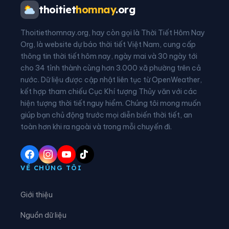
Xã Cổ Đạm
Xã Đan Hải
thoitiet
homnay
.org
Xã Đông Kinh
Xã Đồng Lộc
Thoitiethomnay.org, hay còn gọi là Thời Tiết Hôm Nay
Xã Đồng Tiến
Xã Đức Minh
Org, là website dự báo thời tiết Việt Nam, cung cấp
thông tin thời tiết hôm nay, ngày mai và 30 ngày tới
Xã Đức Quang
Xã Đức Thịnh
cho 34 tỉnh thành cùng hơn 3.000 xã phường trên cả
nước. Dữ liệu được cập nhật liên tục từ OpenWeather,
Xã Đức Thọ
Xã Gia Hanh
kết hợp tham chiếu Cục Khí tượng Thủy văn với các
hiện tượng thời tiết nguy hiểm. Chúng tôi mong muốn
Xã Hà Linh
Xã Hồng Lộc
giúp bạn chủ động trước mọi diễn biến thời tiết, an
Xã Hương Bình
Xã Hương Đô
toàn hơn khi ra ngoài và trong mỗi chuyến đi.
Xã Hương Khê
Xã Hương Phố
Xã Hương Sơn
Xã Hương Xuân
VỀ CHÚNG TÔI
Xã Kim Hoa
Xã Kỳ Anh
Giới thiệu
Xã Kỳ Hoa
Xã Kỳ Khang
Nguồn dữ liệu
Xã Kỳ Lạc
Xã Kỳ Thượng