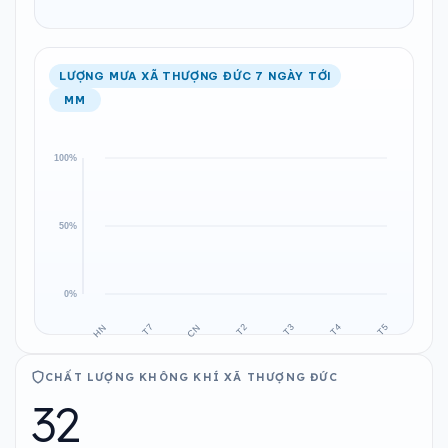
LƯỢNG MƯA XÃ THƯỢNG ĐỨC 7 NGÀY TỚI
MM
CHẤT LƯỢNG KHÔNG KHÍ XÃ THƯỢNG ĐỨC
32