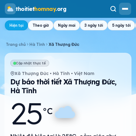
thoitiet
homnay
.org
Hiện tại
Theo giờ
Ngày mai
3 ngày tới
5 ngày tới
Trang chủ
Hà Tĩnh
Xã Thượng Đức
Cập nhật thực tế
Xã Thượng Đức • Hà Tĩnh • Việt Nam
Dự báo thời tiết Xã Thượng Đức,
Hà Tĩnh
25
°C