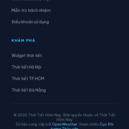
Xã Nghi Xuân
Xã Phúc Trạch
Miễn trừ trách nhiệm
Xã Sơn Giang
Xã Sơn Hồng
Điều khoản sử dụng
Xã Sơn Kim 1
Xã Sơn Kim 2
Xã Sơn Tây
Xã Sơn Tiến
KHÁM PHÁ
Xã Thạch Hà
Xã Thạch Khê
Widget thời tiết
Xã Thạch Lạc
Xã Thạch Xuân
Thời tiết Hà Nội
Xã Thiên Cầm
Xã Tiên Điền
Thời tiết TP.HCM
Xã Toàn Lưu
Xã Trường Lưu
Thời tiết Đà Nẵng
Xã Tứ Mỹ
Xã Tùng Lộc
Xã Việt Xuyên
Xã Vũ Quang
© 2026 Thời Tiết Hôm Nay. Bản quyền thuộc về Thời Tiết
Hôm Nay
Xã Xuân Lộc
Xã Yên Hòa
Dữ liệu cung cấp bởi
OpenWeather
, tham chiếu
Cục Khí
tượng Thủy văn