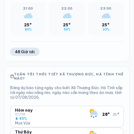
21:00
22:00
23:00
25°
25°
25°
89%
54%
30%
48 Giờ tới
TUẦN TỚI THỜI TIẾT XÃ THƯỢNG ĐỨC, HÀ TĨNH THẾ
NÀO?
Bảng dự báo từng ngày cho biết Xã Thượng Đức, Hà Tĩnh sắp
tới ngày nào nắng ráo, ngày nào cần mang theo áo mưa, tính
từ 07/08/2026.
Hôm nay
▾
28°
25°
07/08
83%
Mưa Vừa
Thứ Bảy
ĐỘ ẨM
GIÓ