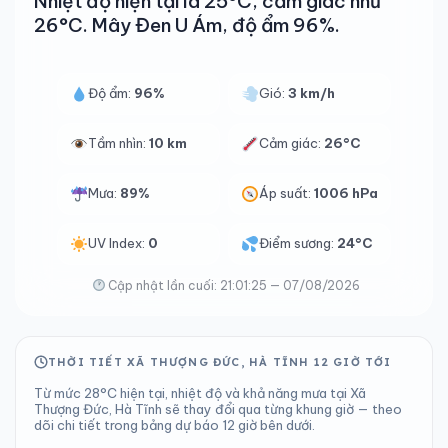
Nhiệt độ hiện tại là 25°C, cảm giác như
26°C. Mây Đen U Ám, độ ẩm 96%.
Độ ẩm:
96%
Gió:
3 km/h
Tầm nhìn:
10 km
Cảm giác:
26°C
Mưa:
89%
Áp suất:
1006 hPa
UV Index:
0
Điểm sương:
24°C
Cập nhật lần cuối: 21:01:25 — 07/08/2026
THỜI TIẾT XÃ THƯỢNG ĐỨC, HÀ TĨNH 12 GIỜ TỚI
Từ mức 28°C hiện tại, nhiệt độ và khả năng mưa tại Xã
Thượng Đức, Hà Tĩnh sẽ thay đổi qua từng khung giờ — theo
dõi chi tiết trong bảng dự báo 12 giờ bên dưới.