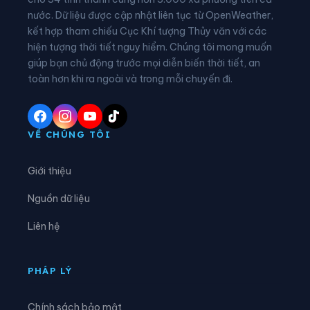
nước. Dữ liệu được cập nhật liên tục từ OpenWeather,
Xã Đức Thịnh
Xã Đức Thọ
kết hợp tham chiếu Cục Khí tượng Thủy văn với các
hiện tượng thời tiết nguy hiểm. Chúng tôi mong muốn
Xã Gia Hanh
Xã Hà Linh
giúp bạn chủ động trước mọi diễn biến thời tiết, an
Xã Hồng Lộc
Xã Hương Bình
toàn hơn khi ra ngoài và trong mỗi chuyến đi.
Xã Hương Đô
Xã Hương Khê
Xã Hương Phố
Xã Hương Sơn
VỀ CHÚNG TÔI
Xã Hương Xuân
Xã Kim Hoa
Giới thiệu
Xã Kỳ Anh
Xã Kỳ Hoa
Nguồn dữ liệu
Xã Kỳ Khang
Xã Kỳ Lạc
Liên hệ
Xã Kỳ Thượng
Xã Kỳ Văn
Xã Kỳ Xuân
Xã Lộc Hà
PHÁP LÝ
Xã Mai Hoa
Xã Mai Phụ
Chính sách bảo mật