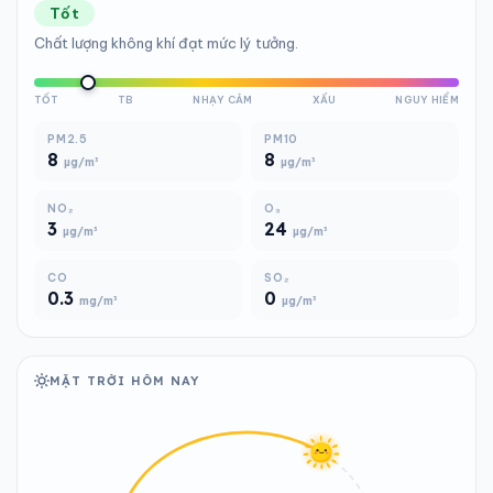
Tốt
Chất lượng không khí đạt mức lý tưởng.
TỐT
TB
NHẠY CẢM
XẤU
NGUY HIỂM
PM2.5
PM10
8
8
µg/m³
µg/m³
NO₂
O₃
3
24
µg/m³
µg/m³
CO
SO₂
0.3
0
mg/m³
µg/m³
MẶT TRỜI HÔM NAY