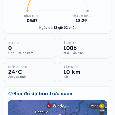
BÌNH MINH
HOÀNG HÔN
05:37
18:29
Ngày dài
12 giờ 52 phút
TIA UV
ÁP SUẤT
0
1006
Cao — dùng kem
hPa — ổn định
ĐIỂM SƯƠNG
TẦM NHÌN
24°C
10 km
Ẩm vừa phải
Tốt
Bản đồ dự báo trực quan