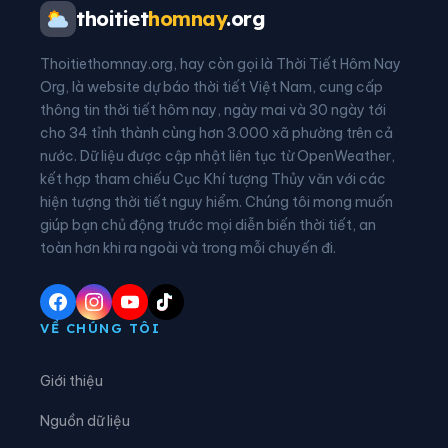
Xã Cổ Đạm
Xã Đan Hải
thoitiet
homnay
.org
Xã Đông Kinh
Xã Đồng Lộc
Thoitiethomnay.org, hay còn gọi là Thời Tiết Hôm Nay
Xã Đồng Tiến
Xã Đức Đồng
Org, là website dự báo thời tiết Việt Nam, cung cấp
thông tin thời tiết hôm nay, ngày mai và 30 ngày tới
Xã Đức Minh
Xã Đức Quang
cho 34 tỉnh thành cùng hơn 3.000 xã phường trên cả
nước. Dữ liệu được cập nhật liên tục từ OpenWeather,
Xã Đức Thịnh
Xã Đức Thọ
kết hợp tham chiếu Cục Khí tượng Thủy văn với các
hiện tượng thời tiết nguy hiểm. Chúng tôi mong muốn
Xã Gia Hanh
Xã Hà Linh
giúp bạn chủ động trước mọi diễn biến thời tiết, an
Xã Hồng Lộc
Xã Hương Bình
toàn hơn khi ra ngoài và trong mỗi chuyến đi.
Xã Hương Đô
Xã Hương Khê
Xã Hương Phố
Xã Hương Sơn
VỀ CHÚNG TÔI
Xã Hương Xuân
Xã Kim Hoa
Giới thiệu
Xã Kỳ Anh
Xã Kỳ Hoa
Nguồn dữ liệu
Xã Kỳ Khang
Xã Kỳ Lạc