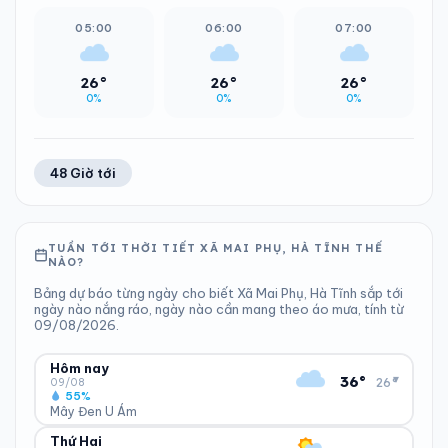
05:00
06:00
07:00
26°
26°
26°
0%
0%
0%
48 Giờ tới
TUẦN TỚI THỜI TIẾT XÃ MAI PHỤ, HÀ TĨNH THẾ
NÀO?
Bảng dự báo từng ngày cho biết Xã Mai Phụ, Hà Tĩnh sắp tới
ngày nào nắng ráo, ngày nào cần mang theo áo mưa, tính từ
09/08/2026.
Hôm nay
▾
36°
26°
09/08
55%
Mây Đen U Ám
Thứ Hai
ĐỘ ẨM
GIÓ