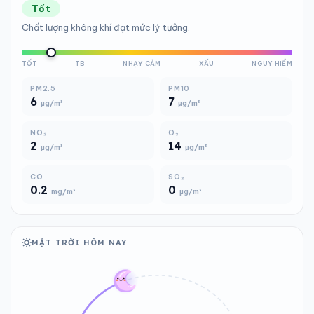
Tốt
Chất lượng không khí đạt mức lý tưởng.
TỐT
TB
NHẠY CẢM
XẤU
NGUY HIỂM
PM2.5
PM10
6
7
µg/m³
µg/m³
NO₂
O₃
2
14
µg/m³
µg/m³
CO
SO₂
0.2
0
mg/m³
µg/m³
MẶT TRỜI HÔM NAY