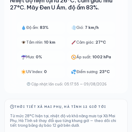
Nhiệt độ hiện tại là 26°C, cảm giác như
27°C. Mây Đen U Ám, độ ẩm 83%.
Độ ẩm:
83%
Gió:
7 km/h
Tầm nhìn:
10 km
Cảm giác:
27°C
Mưa:
0%
Áp suất:
1002 hPa
UV Index:
0
Điểm sương:
23°C
Cập nhật lần cuối: 05:17:55 — 09/08/2026
THỜI TIẾT XÃ MAI PHỤ, HÀ TĨNH 12 GIỜ TỚI
Từ mức 28°C hiện tại, nhiệt độ và khả năng mưa tại Xã Mai
Phụ, Hà Tĩnh sẽ thay đổi qua từng khung giờ — theo dõi chi
tiết trong bảng dự báo 12 giờ bên dưới.