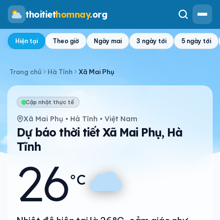
thoitiet
homnay
.org
Hiện tại
Theo giờ
Ngày mai
3 ngày tới
5 ngày tới
Trang chủ
Hà Tĩnh
Xã Mai Phụ
Cập nhật thực tế
Xã Mai Phụ • Hà Tĩnh • Việt Nam
Dự báo thời tiết Xã Mai Phụ, Hà
Tĩnh
26
°C