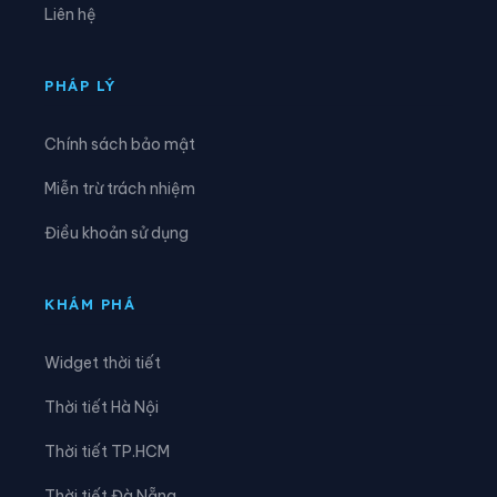
Liên hệ
Xã Kỳ Thượng
Xã Kỳ Văn
Xã Kỳ Xuân
Xã Lộc Hà
PHÁP LÝ
Xã Mai Hoa
Xã Nghi Xuân
Chính sách bảo mật
Xã Phúc Trạch
Xã Sơn Giang
Miễn trừ trách nhiệm
Xã Sơn Hồng
Xã Sơn Kim 1
Điều khoản sử dụng
Xã Sơn Kim 2
Xã Sơn Tây
Xã Sơn Tiến
Xã Thạch Hà
KHÁM PHÁ
Xã Thạch Khê
Xã Thạch Lạc
Widget thời tiết
Xã Thạch Xuân
Xã Thiên Cầm
Thời tiết Hà Nội
Xã Thượng Đức
Xã Tiên Điền
Thời tiết TP.HCM
Xã Toàn Lưu
Xã Trường Lưu
Thời tiết Đà Nẵng