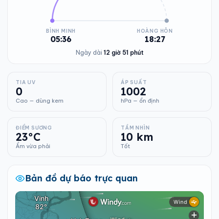
BÌNH MINH
HOÀNG HÔN
05:36
18:27
Ngày dài
12 giờ 51 phút
TIA UV
ÁP SUẤT
0
1002
Cao — dùng kem
hPa — ổn định
ĐIỂM SƯƠNG
TẦM NHÌN
23°C
10 km
Ẩm vừa phải
Tốt
Bản đồ dự báo trực quan