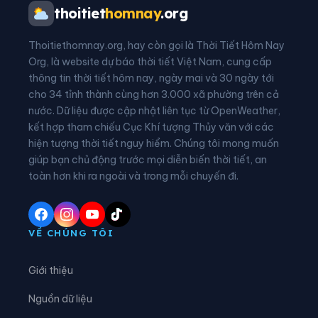
Xã Cổ Đạm
Xã Đan Hải
thoitiet
homnay
.org
Xã Đông Kinh
Xã Đồng Lộc
Thoitiethomnay.org, hay còn gọi là Thời Tiết Hôm Nay
Xã Đồng Tiến
Xã Đức Đồng
Org, là website dự báo thời tiết Việt Nam, cung cấp
thông tin thời tiết hôm nay, ngày mai và 30 ngày tới
Xã Đức Minh
Xã Đức Quang
cho 34 tỉnh thành cùng hơn 3.000 xã phường trên cả
nước. Dữ liệu được cập nhật liên tục từ OpenWeather,
Xã Đức Thịnh
Xã Đức Thọ
kết hợp tham chiếu Cục Khí tượng Thủy văn với các
hiện tượng thời tiết nguy hiểm. Chúng tôi mong muốn
Xã Gia Hanh
Xã Hà Linh
giúp bạn chủ động trước mọi diễn biến thời tiết, an
Xã Hồng Lộc
Xã Hương Bình
toàn hơn khi ra ngoài và trong mỗi chuyến đi.
Xã Hương Đô
Xã Hương Khê
Xã Hương Phố
Xã Hương Sơn
VỀ CHÚNG TÔI
Xã Hương Xuân
Xã Kim Hoa
Giới thiệu
Xã Kỳ Anh
Xã Kỳ Hoa
Nguồn dữ liệu
Xã Kỳ Khang
Xã Kỳ Lạc