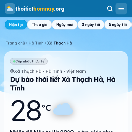
thoitiet
homnay
.org
Hiện tại
Theo giờ
Ngày mai
3 ngày tới
5 ngày tới
Trang chủ
Hà Tĩnh
Xã Thạch Hà
Cập nhật thực tế
Xã Thạch Hà • Hà Tĩnh • Việt Nam
Dự báo thời tiết Xã Thạch Hà, Hà
Tĩnh
28
°C