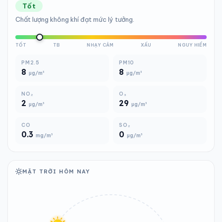
Tốt
Chất lượng không khí đạt mức lý tưởng.
TỐT
TB
NHẠY CẢM
XẤU
NGUY HIỂM
PM2.5
PM10
8
8
µg/m³
µg/m³
NO₂
O₃
2
29
µg/m³
µg/m³
CO
SO₂
0.3
0
mg/m³
µg/m³
MẶT TRỜI HÔM NAY