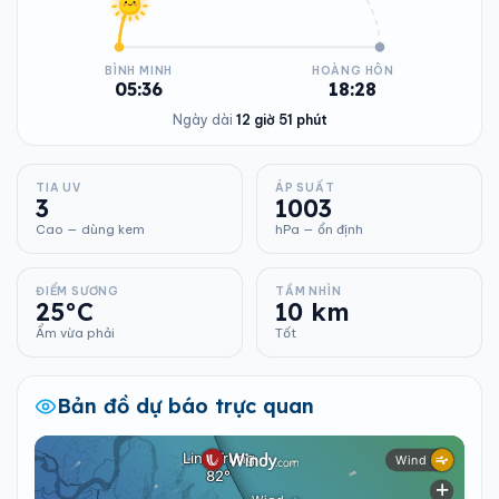
BÌNH MINH
HOÀNG HÔN
05:36
18:28
Ngày dài
12 giờ 51 phút
TIA UV
ÁP SUẤT
3
1003
Cao — dùng kem
hPa — ổn định
ĐIỂM SƯƠNG
TẦM NHÌN
25°C
10 km
Ẩm vừa phải
Tốt
Bản đồ dự báo trực quan