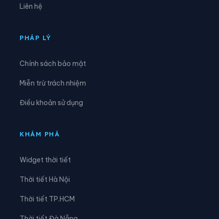
Liên hệ
Xã Kỳ Thượng
Xã Kỳ Văn
Xã Kỳ Xuân
Xã Lộc Hà
PHÁP LÝ
Xã Mai Hoa
Xã Mai Phụ
Chính sách bảo mật
Xã Nghi Xuân
Xã Phúc Trạch
Miễn trừ trách nhiệm
Xã Sơn Giang
Xã Sơn Hồng
Điều khoản sử dụng
Xã Sơn Kim 1
Xã Sơn Kim 2
Xã Sơn Tây
Xã Sơn Tiến
KHÁM PHÁ
Xã Thạch Khê
Xã Thạch Lạc
Widget thời tiết
Xã Thạch Xuân
Xã Thiên Cầm
Thời tiết Hà Nội
Xã Thượng Đức
Xã Tiên Điền
Thời tiết TP.HCM
Xã Toàn Lưu
Xã Trường Lưu
Thời tiết Đà Nẵng