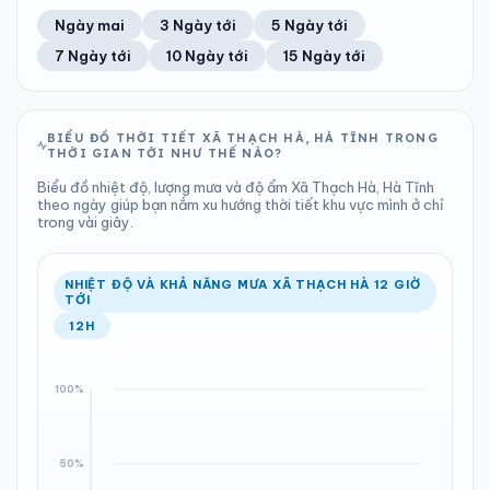
42%
12 km/h
13
Tốt
ĐIỂM SƯƠNG
% MƯA
0 mm
999 hPa
23°C
89%
Trung bình ngày
Tốc độ gió
Ngày mai
3 Ngày tới
5 Ngày tới
Chỉ số UV
Ước lượng
Tổng cả ngày
Bình thường
Ổn định
Khả năng mưa
7 Ngày tới
10 Ngày tới
15 Ngày tới
TIA UV
TẦM NHÌN
LƯỢNG MƯA
ÁP SUẤT
13
Tốt
ĐIỂM SƯƠNG
% MƯA
0 mm
999 hPa
23°C
78%
Chỉ số UV
Ước lượng
Tổng cả ngày
Bình thường
Ổn định
Khả năng mưa
BIỂU ĐỒ THỜI TIẾT XÃ THẠCH HÀ, HÀ TĨNH TRONG
THỜI GIAN TỚI NHƯ THẾ NÀO?
LƯỢNG MƯA
ÁP SUẤT
ĐIỂM SƯƠNG
% MƯA
0.66 mm
999 hPa
22°C
0%
Biểu đồ nhiệt độ, lượng mưa và độ ẩm Xã Thạch Hà, Hà Tĩnh
Tổng cả ngày
Bình thường
theo ngày giúp bạn nắm xu hướng thời tiết khu vực mình ở chỉ
Ổn định
Khả năng mưa
trong vài giây.
ĐIỂM SƯƠNG
% MƯA
22°C
36%
Ổn định
Khả năng mưa
NHIỆT ĐỘ VÀ KHẢ NĂNG MƯA XÃ THẠCH HÀ 12 GIỜ
TỚI
12H