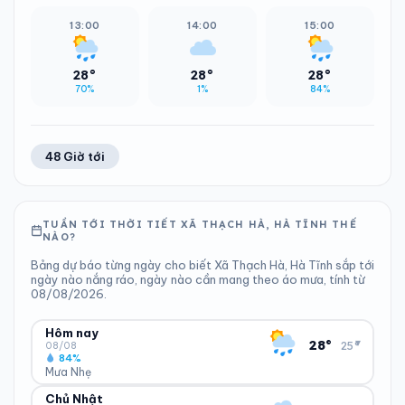
13:00
14:00
15:00
28°
28°
28°
70%
1%
84%
48 Giờ tới
TUẦN TỚI THỜI TIẾT XÃ THẠCH HÀ, HÀ TĨNH THẾ
NÀO?
Bảng dự báo từng ngày cho biết Xã Thạch Hà, Hà Tĩnh sắp tới
ngày nào nắng ráo, ngày nào cần mang theo áo mưa, tính từ
08/08/2026.
Hôm nay
▾
28°
25°
08/08
84%
Mưa Nhẹ
Chủ Nhật
ĐỘ ẨM
GIÓ