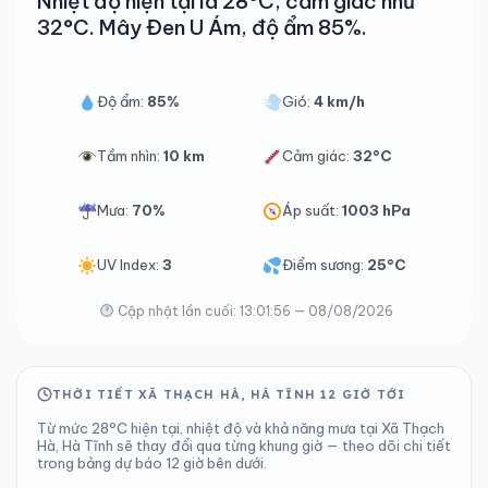
Nhiệt độ hiện tại là 28°C, cảm giác như
32°C. Mây Đen U Ám, độ ẩm 85%.
Độ ẩm:
85%
Gió:
4 km/h
Tầm nhìn:
10 km
Cảm giác:
32°C
Mưa:
70%
Áp suất:
1003 hPa
UV Index:
3
Điểm sương:
25°C
Cập nhật lần cuối: 13:01:56 — 08/08/2026
THỜI TIẾT XÃ THẠCH HÀ, HÀ TĨNH 12 GIỜ TỚI
Từ mức 28°C hiện tại, nhiệt độ và khả năng mưa tại Xã Thạch
Hà, Hà Tĩnh sẽ thay đổi qua từng khung giờ — theo dõi chi tiết
trong bảng dự báo 12 giờ bên dưới.