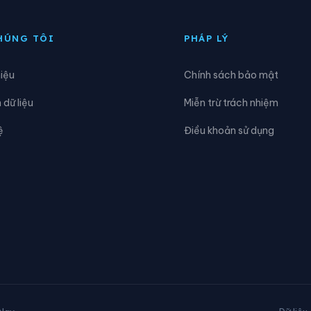
ỳ Hoa
Xã Kỳ Khang
HÚNG TÔI
PHÁP LÝ
ỳ Văn
Xã Kỳ Xuân
hiệu
Chính sách bảo mật
ai Phụ
Xã Nghi Xuân
dữ liệu
Miễn trừ trách nhiệm
ơn Hồng
Xã Sơn Kim 1
ệ
Điều khoản sử dụng
ơn Tiến
Xã Thạch Hà
hạch Xuân
Xã Thiên Cầm
rường Lưu
Xã Tứ Mỹ
ũ Quang
Xã Xuân Lộc