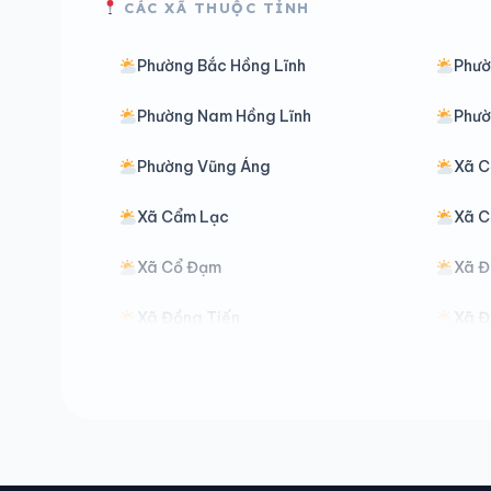
CÁC XÃ THUỘC TỈNH
Phường Bắc Hồng Lĩnh
Phườ
Phường Nam Hồng Lĩnh
Phườ
Phường Vũng Áng
Xã C
Xã Cẩm Lạc
Xã C
Xã Cổ Đạm
Xã Đ
Xã Đồng Tiến
Xã Đ
Xã Đức Thịnh
Xã Đ
Xã Hồng Lộc
Xã H
Xã Hương Phố
Xã H