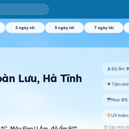
3 ngày tới
5 ngày tới
7 ngày tới
Độ ẩm:
9
oàn Lưu, Hà Tĩnh
Tầm nhì
Mưa:
0%
UV Index
Cập nhật lầ
26°C. Mây Đen U Ám, độ ẩm 91%.