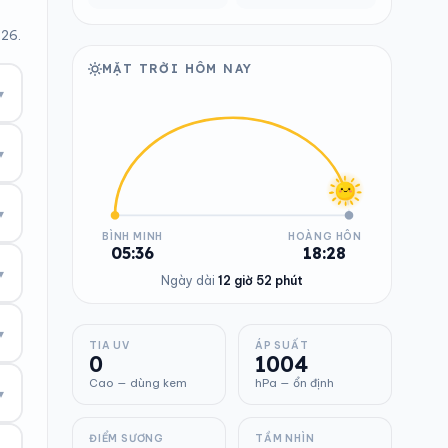
026.
MẶT TRỜI HÔM NAY
▾
▾
▾
BÌNH MINH
HOÀNG HÔN
05:36
18:28
▾
Ngày dài
12 giờ 52 phút
▾
TIA UV
ÁP SUẤT
0
1004
Cao — dùng kem
hPa — ổn định
▾
ĐIỂM SƯƠNG
TẦM NHÌN