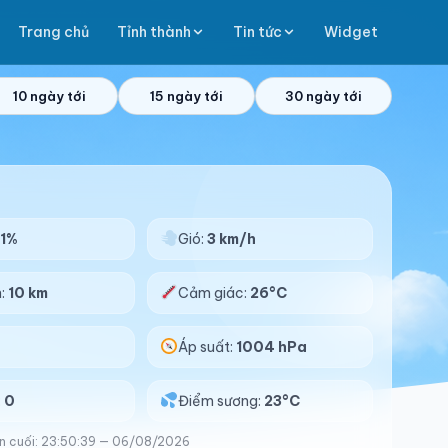
Trang chủ
Tỉnh thành
Tin tức
Widget
10 ngày tới
15 ngày tới
30 ngày tới
1%
Gió:
3 km/h
n:
10 km
Cảm giác:
26°C
Áp suất:
1004 hPa
:
0
Điểm sương:
23°C
n cuối: 23:50:39 — 06/08/2026