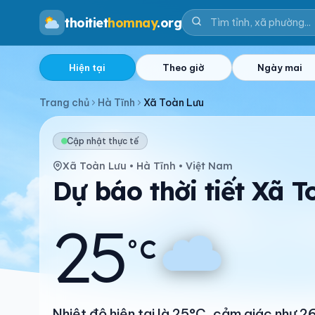
thoitiet
homnay
.org
Hiện tại
Theo giờ
Ngày mai
Trang chủ
Hà Tĩnh
Xã Toàn Lưu
Cập nhật thực tế
Xã Toàn Lưu • Hà Tĩnh • Việt Nam
Dự báo thời tiết Xã T
25
°C
Nhiệt độ hiện tại là 25°C, cảm giác như 