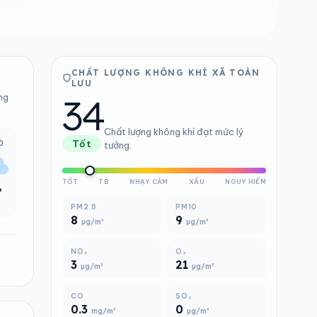
CHẤT LƯỢNG KHÔNG KHÍ XÃ TOÀN
LƯU
34
ng
Chất lượng không khí đạt mức lý
0
Tốt
tưởng.
TỐT
TB
NHẠY CẢM
XẤU
NGUY HIỂM
°
PM2.5
PM10
8
9
µg/m³
µg/m³
NO₂
O₃
3
21
µg/m³
µg/m³
CO
SO₂
0.3
0
mg/m³
µg/m³