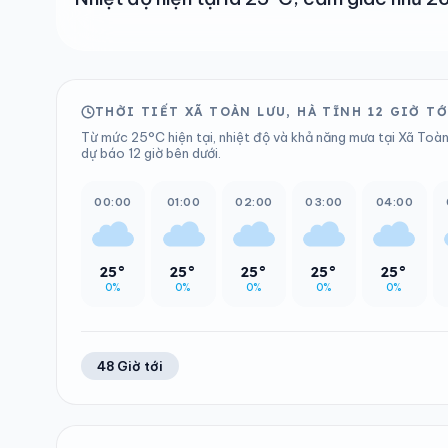
THỜI TIẾT XÃ TOÀN LƯU, HÀ TĨNH 12 GIỜ TỚ
Từ mức 25°C hiện tại, nhiệt độ và khả năng mưa tại Xã Toàn 
dự báo 12 giờ bên dưới.
00:00
01:00
02:00
03:00
04:00
25°
25°
25°
25°
25°
0%
0%
0%
0%
0%
48 Giờ tới