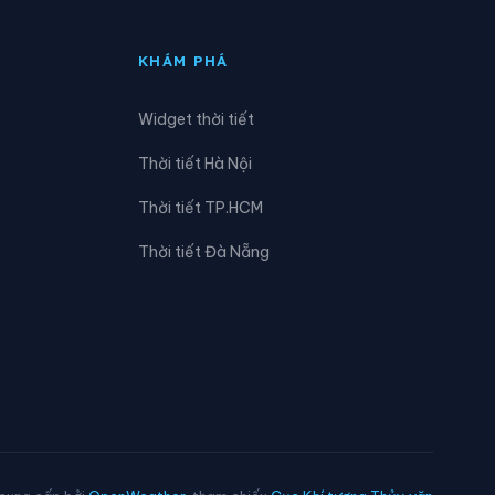
Xã Kỳ Lạc
KHÁM PHÁ
Xã Lộc Hà
Widget thời tiết
Xã Phúc Trạch
Thời tiết Hà Nội
Xã Sơn Kim 2
Thời tiết TP.HCM
Xã Thạch Khê
Thời tiết Đà Nẵng
Xã Thượng Đức
Xã Tùng Lộc
Xã Yên Hòa