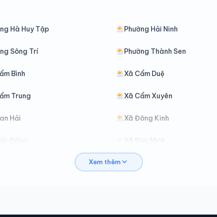
ng Hà Huy Tập
Phường Hải Ninh
ng Sông Trí
Phường Thành Sen
ẩm Bình
Xã Cẩm Duệ
ẩm Trung
Xã Cẩm Xuyên
an Hải
Xã Đông Kinh
ức Đồng
Xã Đức Minh
Xem thêm
ức Thọ
Xã Gia Hanh
ương Bình
Xã Hương Đô
ương Sơn
Xã Hương Xuân