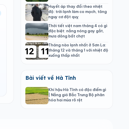
theo mùa
Huyết áp thay đổi theo nhiệt
độ: trời lạnh làm co mạch, tăng
nguy cơ đột quỵ
Thời tiết việt nam tháng 4 có gì
đặc biệt: nắng nóng gay gắt,
mưa dông bất chợt
Tháng nào lạnh nhất ở Sơn La:
tháng 12 và tháng 1 với nhiệt độ
xuống thấp nhất
Bài viết về Hà Tĩnh
Khí hậu Hà Tĩnh có đặc điểm gì
| Nắng gió Bắc Trung Bộ phân
hóa hai mùa rõ rệt