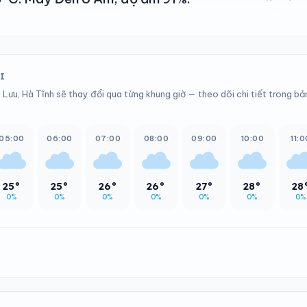
I
Lưu, Hà Tĩnh sẽ thay đổi qua từng khung giờ — theo dõi chi tiết trong bả
05:00
06:00
07:00
08:00
09:00
10:00
11:0
25°
25°
26°
26°
27°
28°
28
0%
0%
0%
0%
0%
0%
0%