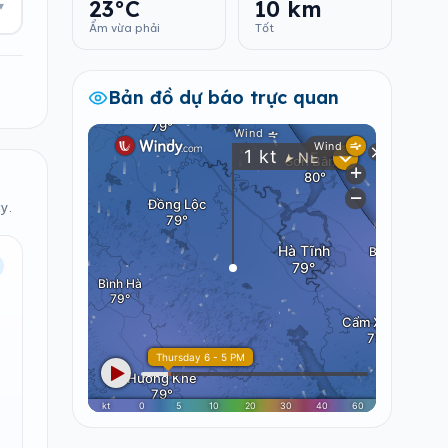
23°C
10 km
▾
Ẩm vừa phải
Tốt
Bản đồ dự báo trực quan
y.