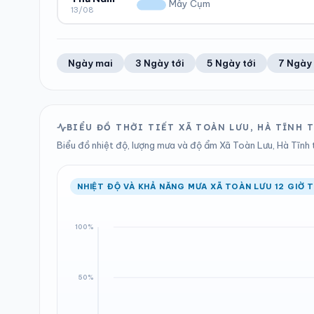
0.79 mm
999 hPa
Mây Cụm
13/08
Trung bình ngày
Tốc độ gió
Tổng cả ngày
Bình thường
ĐỘ ẨM
GIÓ
LƯỢNG MƯA
ÁP SUẤT
48%
15 km/h
1.65 mm
999 hPa
Trung bình ngày
Tốc độ gió
Tổng cả ngày
Bình thường
Ngày mai
3 Ngày tới
5 Ngày tới
7 Ngày 
LƯỢNG MƯA
ÁP SUẤT
0 mm
999 hPa
Tổng cả ngày
Bình thường
BIỂU ĐỒ THỜI TIẾT XÃ TOÀN LƯU, HÀ TĨNH
Biểu đồ nhiệt độ, lượng mưa và độ ẩm Xã Toàn Lưu, Hà Tĩnh t
NHIỆT ĐỘ VÀ KHẢ NĂNG MƯA XÃ TOÀN LƯU 12 GIỜ T