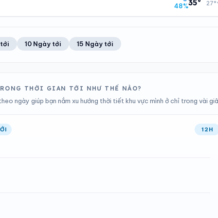
23°C
68%
35°
27°
48%
Chỉ số UV
Ước lượng
Ổn định
Khả năng mưa
TIA UV
TẦM NHÌN
ĐIỂM SƯƠNG
% MƯA
12
Tốt
22°C
86%
Chỉ số UV
Ước lượng
Ổn định
Khả năng mưa
tới
10 Ngày tới
15 Ngày tới
ĐIỂM SƯƠNG
% MƯA
22°C
0%
Ổn định
Khả năng mưa
 TRONG THỜI GIAN TỚI NHƯ THẾ NÀO?
heo ngày giúp bạn nắm xu hướng thời tiết khu vực mình ở chỉ trong vài giâ
ỚI
12H