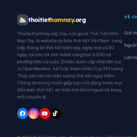
Xã Kỳ Anh
Xã K
VỀ C
thoitiet
homnay
.org
Xã Kỳ Thượng
Xã K
Giới t
Thoitiethomnay.org, hay còn gọi là Thời Tiết Hôm
Xã Mai Hoa
Xã M
Nay Org, là website dự báo thời tiết Việt Nam, cung
Nguồn 
cấp thông tin thời tiết hôm nay, ngày mai và 30
Xã Sơn Giang
Xã S
ngày tới cho 34 tỉnh thành cùng hơn 3.000 xã
Liên h
phường trên cả nước. Dữ liệu được cập nhật liên tục
Xã Sơn Tây
Xã S
từ OpenWeather, kết hợp tham chiếu Cục Khí tượng
Thủy văn với các hiện tượng thời tiết nguy hiểm.
Xã Thạch Lạc
Xã T
Chúng tôi mong muốn giúp bạn chủ động trước mọi
diễn biến thời tiết, an toàn hơn khi ra ngoài và trong
Xã Tiên Điền
Xã T
mỗi chuyến đi.
Xã Việt Xuyên
Xã V