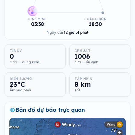
BÌNH MINH
HOÀNG HÔN
05:38
18:30
Ngày dài
12 giờ 51 phút
TIA UV
ÁP SUẤT
0
1006
Cao — dùng kem
hPa — ổn định
ĐIỂM SƯƠNG
TẦM NHÌN
23°C
8 km
Ẩm vừa phải
Tốt
Bản đồ dự báo trực quan