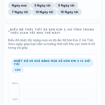
57%
13 km/h
7
Tốt
ĐIỂM SƯƠNG
% MƯA
0.53 mm
1003 hPa
21°C
62%
Trung bình ngày
Tốc độ gió
Ngày mai
3 Ngày tới
5 Ngày tới
Chỉ số UV
Ước lượng
Tổng cả ngày
Bình thường
Ổn định
Khả năng mưa
7 Ngày tới
10 Ngày tới
15 Ngày tới
TIA UV
TẦM NHÌN
LƯỢNG MƯA
ÁP SUẤT
7
Tốt
ĐIỂM SƯƠNG
% MƯA
0.15 mm
1003 hPa
21°C
28%
Chỉ số UV
Ước lượng
Tổng cả ngày
Bình thường
Ổn định
Khả năng mưa
BIỂU ĐỒ THỜI TIẾT XÃ SƠN KIM 2, HÀ TĨNH TRONG
THỜI GIAN TỚI NHƯ THẾ NÀO?
LƯỢNG MƯA
ÁP SUẤT
ĐIỂM SƯƠNG
% MƯA
0.24 mm
1003 hPa
21°C
37%
Biểu đồ nhiệt độ, lượng mưa và độ ẩm Xã Sơn Kim 2, Hà Tĩnh
Tổng cả ngày
Bình thường
theo ngày giúp bạn nắm xu hướng thời tiết khu vực mình ở chỉ
Ổn định
Khả năng mưa
trong vài giây.
ĐIỂM SƯƠNG
% MƯA
21°C
20%
Ổn định
Khả năng mưa
NHIỆT ĐỘ VÀ KHẢ NĂNG MƯA XÃ SƠN KIM 2 12 GIỜ
TỚI
12H