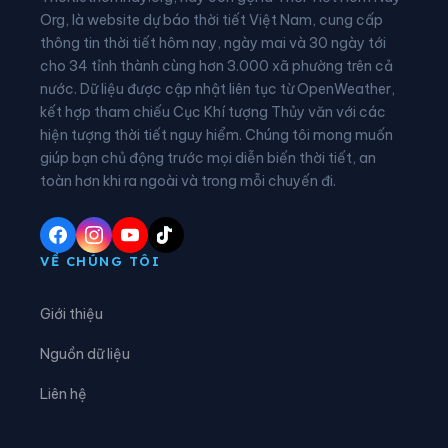
Xã Đồng Tiến
Xã Đức Đồng
Org, là website dự báo thời tiết Việt Nam, cung cấp
thông tin thời tiết hôm nay, ngày mai và 30 ngày tới
Xã Đức Minh
Xã Đức Quang
cho 34 tỉnh thành cùng hơn 3.000 xã phường trên cả
nước. Dữ liệu được cập nhật liên tục từ OpenWeather,
Xã Đức Thịnh
Xã Đức Thọ
kết hợp tham chiếu Cục Khí tượng Thủy văn với các
hiện tượng thời tiết nguy hiểm. Chúng tôi mong muốn
Xã Gia Hanh
Xã Hà Linh
giúp bạn chủ động trước mọi diễn biến thời tiết, an
Xã Hồng Lộc
Xã Hương Bình
toàn hơn khi ra ngoài và trong mỗi chuyến đi.
Xã Hương Đô
Xã Hương Khê
Xã Hương Phố
Xã Hương Sơn
VỀ CHÚNG TÔI
Xã Hương Xuân
Xã Kim Hoa
Giới thiệu
Xã Kỳ Anh
Xã Kỳ Hoa
Nguồn dữ liệu
Xã Kỳ Khang
Xã Kỳ Lạc
Liên hệ
Xã Kỳ Thượng
Xã Kỳ Văn