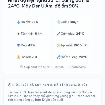
Nhiệt độ hiện tại là 23°C, cảm giác như
24°C. Mây Đen U Ám, độ ẩm 98%.
Độ ẩm:
98%
Gió:
8 km/h
Tầm nhìn:
8 km
Cảm giác:
24°C
Mưa:
49%
Áp suất:
1006 hPa
UV Index:
0
Điểm sương:
23°C
Cập nhật lần cuối: 00:52:04 — 08/08/2026
THỜI TIẾT XÃ SƠN KIM 2, HÀ TĨNH 12 GIỜ TỚI
Từ mức 23°C hiện tại, nhiệt độ và khả năng mưa tại Xã Sơn
Kim 2, Hà Tĩnh sẽ thay đổi qua từng khung giờ — theo dõi chi
tiết trong bảng dự báo 12 giờ bên dưới.