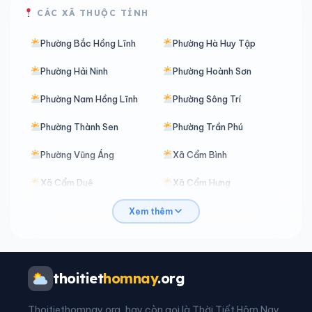
CÁC XÃ THUỘC TỈNH
Phường Bắc Hồng Lĩnh
Phường Hà Huy Tập
Phường Hải Ninh
Phường Hoành Sơn
Phường Nam Hồng Lĩnh
Phường Sông Trí
Phường Thành Sen
Phường Trần Phú
Phường Vũng Áng
Xã Cẩm Bình
Xã Cẩm Duệ
Xã Cẩm Hưng
Xã Cẩm Lạc
Xã Cẩm Trung
Xem thêm
Xã Cẩm Xuyên
Xã Can Lộc
Xã Cổ Đạm
Xã Đan Hải
thoitiet
homnay
.org
Xã Đông Kinh
Xã Đồng Lộc
Thoitiethomnay.org, hay còn gọi là Thời Tiết Hôm Nay