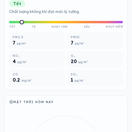
Tốt
Chất lượng không khí đạt mức lý tưởng.
TỐT
TB
NHẠY CẢM
XẤU
NGUY HIỂM
PM2.5
PM10
7
7
µg/m³
µg/m³
NO₂
O₃
4
20
µg/m³
µg/m³
CO
SO₂
0.2
1
mg/m³
µg/m³
MẶT TRỜI HÔM NAY