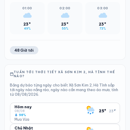
01:00
02:00
03:00
23°
23°
23°
49%
55%
73%
48 Giờ tới
TUẦN TỚI THỜI TIẾT XÃ SƠN KIM 2, HÀ TĨNH THẾ
NÀO?
Bảng dự báo từng ngày cho biết Xã Sơn Kim 2, Hà Tĩnh sắp
tới ngày nào nắng ráo, ngày nào cần mang theo áo mưa, tính
từ 08/08/2026.
Hôm nay
▾
25°
23°
08/08
98%
Mưa Vừa
Chủ Nhật
ĐỘ ẨM
GIÓ