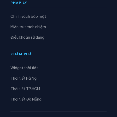
Xã Kỳ Xuân
Xã Lộc Hà
PHÁP LÝ
Xã Mai Hoa
Xã Mai Phụ
Chính sách bảo mật
Xã Nghi Xuân
Xã Phúc Trạch
Miễn trừ trách nhiệm
Xã Sơn Giang
Xã Sơn Hồng
Điều khoản sử dụng
Xã Sơn Kim 1
Xã Sơn Tây
Xã Sơn Tiến
Xã Thạch Hà
KHÁM PHÁ
Xã Thạch Khê
Xã Thạch Lạc
Widget thời tiết
Xã Thạch Xuân
Xã Thiên Cầm
Thời tiết Hà Nội
Xã Thượng Đức
Xã Tiên Điền
Thời tiết TP.HCM
Xã Toàn Lưu
Xã Trường Lưu
Thời tiết Đà Nẵng
Xã Tứ Mỹ
Xã Tùng Lộc
Xã Việt Xuyên
Xã Vũ Quang