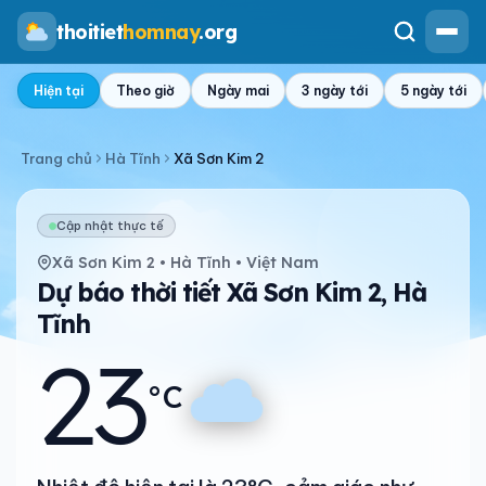
thoitiet
homnay
.org
Hiện tại
Theo giờ
Ngày mai
3 ngày tới
5 ngày tới
Trang chủ
Hà Tĩnh
Xã Sơn Kim 2
Cập nhật thực tế
Xã Sơn Kim 2 • Hà Tĩnh • Việt Nam
Dự báo thời tiết Xã Sơn Kim 2, Hà
Tĩnh
23
°C