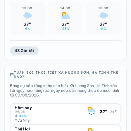
13:00
14:00
15:00
37°
37°
37°
9%
23%
14%
48 Giờ tới
TUẦN TỚI THỜI TIẾT XÃ HƯƠNG SƠN, HÀ TĨNH THẾ
NÀO?
Bảng dự báo từng ngày cho biết Xã Hương Sơn, Hà Tĩnh sắp
tới ngày nào nắng ráo, ngày nào cần mang theo áo mưa, tính
từ 09/08/2026.
Hôm nay
▾
37°
24°
09/08
43%
Mưa Nhẹ
Thứ Hai
ĐỘ ẨM
GIÓ