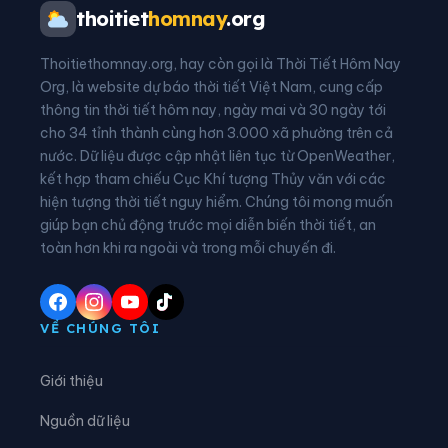
Xã Cổ Đạm
Xã Đan Hải
thoitiet
homnay
.org
Xã Đông Kinh
Xã Đồng Lộc
Thoitiethomnay.org, hay còn gọi là Thời Tiết Hôm Nay
Xã Đồng Tiến
Xã Đức Đồng
Org, là website dự báo thời tiết Việt Nam, cung cấp
thông tin thời tiết hôm nay, ngày mai và 30 ngày tới
Xã Đức Minh
Xã Đức Quang
cho 34 tỉnh thành cùng hơn 3.000 xã phường trên cả
nước. Dữ liệu được cập nhật liên tục từ OpenWeather,
Xã Đức Thịnh
Xã Đức Thọ
kết hợp tham chiếu Cục Khí tượng Thủy văn với các
hiện tượng thời tiết nguy hiểm. Chúng tôi mong muốn
Xã Gia Hanh
Xã Hà Linh
giúp bạn chủ động trước mọi diễn biến thời tiết, an
Xã Hồng Lộc
Xã Hương Bình
toàn hơn khi ra ngoài và trong mỗi chuyến đi.
Xã Hương Đô
Xã Hương Khê
Xã Hương Phố
Xã Hương Xuân
VỀ CHÚNG TÔI
Xã Kim Hoa
Xã Kỳ Anh
Giới thiệu
Xã Kỳ Hoa
Xã Kỳ Khang
Nguồn dữ liệu
Xã Kỳ Lạc
Xã Kỳ Thượng