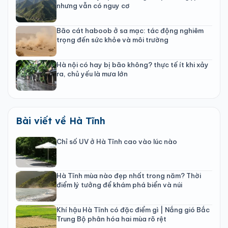
nhưng vẫn có nguy cơ
Bão cát haboob ở sa mạc: tác động nghiêm
trọng đến sức khỏe và môi trường
Hà nội có hay bị bão không? thực tế ít khi xảy
ra, chủ yếu là mưa lớn
Bài viết về Hà Tĩnh
Chỉ số UV ở Hà Tĩnh cao vào lúc nào
Hà Tĩnh mùa nào đẹp nhất trong năm? Thời
điểm lý tưởng để khám phá biển và núi
Khí hậu Hà Tĩnh có đặc điểm gì | Nắng gió Bắc
Trung Bộ phân hóa hai mùa rõ rệt