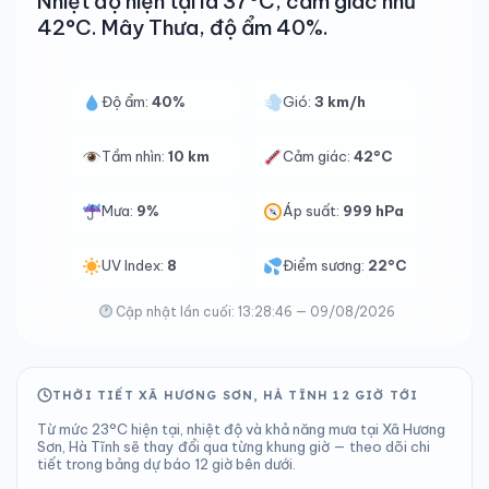
Nhiệt độ hiện tại là 37°C, cảm giác như
42°C. Mây Thưa, độ ẩm 40%.
Độ ẩm:
40%
Gió:
3 km/h
Tầm nhìn:
10 km
Cảm giác:
42°C
Mưa:
9%
Áp suất:
999 hPa
UV Index:
8
Điểm sương:
22°C
Cập nhật lần cuối: 13:28:46 — 09/08/2026
THỜI TIẾT XÃ HƯƠNG SƠN, HÀ TĨNH 12 GIỜ TỚI
Từ mức 23°C hiện tại, nhiệt độ và khả năng mưa tại Xã Hương
Sơn, Hà Tĩnh sẽ thay đổi qua từng khung giờ — theo dõi chi
tiết trong bảng dự báo 12 giờ bên dưới.