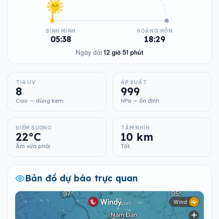
BÌNH MINH
HOÀNG HÔN
05:38
18:29
Ngày dài
12 giờ 51 phút
TIA UV
ÁP SUẤT
8
999
Cao — dùng kem
hPa — ổn định
ĐIỂM SƯƠNG
TẦM NHÌN
22°C
10 km
Ẩm vừa phải
Tốt
Bản đồ dự báo trực quan