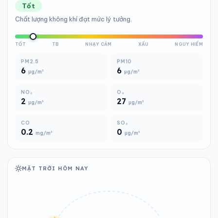
Tốt
Chất lượng không khí đạt mức lý tưởng.
TỐT
TB
NHẠY CẢM
XẤU
NGUY HIỂM
PM2.5
PM10
6
6
µg/m³
µg/m³
NO₂
O₃
2
27
µg/m³
µg/m³
CO
SO₂
0.2
0
mg/m³
µg/m³
MẶT TRỜI HÔM NAY