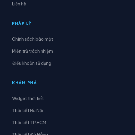
Liên hệ
Xã Kỳ Văn
Xã Kỳ Xuân
Xã Lộc Hà
Xã Mai Hoa
PHÁP LÝ
Xã Mai Phụ
Xã Nghi Xuân
Chính sách bảo mật
Xã Phúc Trạch
Xã Sơn Giang
Miễn trừ trách nhiệm
Xã Sơn Hồng
Xã Sơn Kim 1
Điều khoản sử dụng
Xã Sơn Kim 2
Xã Sơn Tây
Xã Sơn Tiến
Xã Thạch Hà
KHÁM PHÁ
Xã Thạch Khê
Xã Thạch Lạc
Widget thời tiết
Xã Thạch Xuân
Xã Thiên Cầm
Thời tiết Hà Nội
Xã Thượng Đức
Xã Tiên Điền
Thời tiết TP.HCM
Xã Toàn Lưu
Xã Trường Lưu
Thời tiết Đà Nẵng