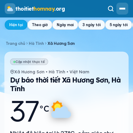
thoitiet
homnay
.org
Hiện tại
Theo giờ
Ngày mai
3 ngày tới
5 ngày tới
Trang chủ
Hà Tĩnh
Xã Hương Sơn
Cập nhật thực tế
Xã Hương Sơn • Hà Tĩnh • Việt Nam
Dự báo thời tiết Xã Hương Sơn, Hà
Tĩnh
37
°C