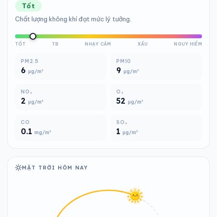
Tốt
Chất lượng không khí đạt mức lý tưởng.
TỐT
TB
NHẠY CẢM
XẤU
NGUY HIỂM
PM2.5
PM10
6
9
µg/m³
µg/m³
NO₂
O₃
2
52
µg/m³
µg/m³
CO
SO₂
0.1
1
mg/m³
µg/m³
MẶT TRỜI HÔM NAY