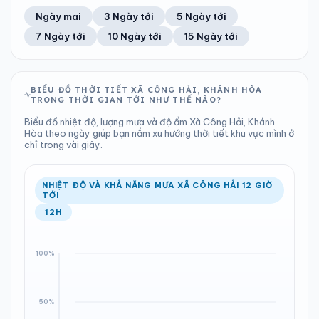
42%
22 km/h
13
Tốt
ĐIỂM SƯƠNG
% MƯA
0 mm
1007 hPa
20°C
0%
Trung bình ngày
Tốc độ gió
Ngày mai
3 Ngày tới
5 Ngày tới
Chỉ số UV
Ước lượng
Tổng cả ngày
Bình thường
Ổn định
Khả năng mưa
7 Ngày tới
10 Ngày tới
15 Ngày tới
TIA UV
TẦM NHÌN
LƯỢNG MƯA
ÁP SUẤT
13
Tốt
ĐIỂM SƯƠNG
% MƯA
0 mm
1006 hPa
20°C
0%
Chỉ số UV
Ước lượng
Tổng cả ngày
Bình thường
Ổn định
Khả năng mưa
BIỂU ĐỒ THỜI TIẾT XÃ CÔNG HẢI, KHÁNH HÒA
TRONG THỜI GIAN TỚI NHƯ THẾ NÀO?
LƯỢNG MƯA
ÁP SUẤT
ĐIỂM SƯƠNG
% MƯA
0.48 mm
1006 hPa
20°C
0%
Biểu đồ nhiệt độ, lượng mưa và độ ẩm Xã Công Hải, Khánh
Tổng cả ngày
Bình thường
Hòa theo ngày giúp bạn nắm xu hướng thời tiết khu vực mình ở
Ổn định
Khả năng mưa
chỉ trong vài giây.
ĐIỂM SƯƠNG
% MƯA
19°C
42%
Ổn định
Khả năng mưa
NHIỆT ĐỘ VÀ KHẢ NĂNG MƯA XÃ CÔNG HẢI 12 GIỜ
TỚI
12H