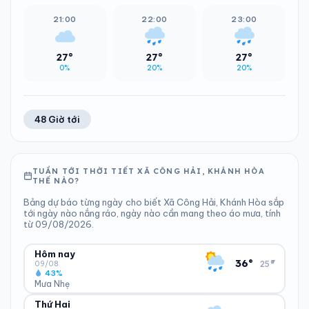
21:00
22:00
23:00
27°
27°
27°
0%
20%
20%
48 Giờ tới
TUẦN TỚI THỜI TIẾT XÃ CÔNG HẢI, KHÁNH HÒA
THẾ NÀO?
Bảng dự báo từng ngày cho biết Xã Công Hải, Khánh Hòa sắp
tới ngày nào nắng ráo, ngày nào cần mang theo áo mưa, tính
từ 09/08/2026.
Hôm nay
▾
36°
25°
09/08
43%
Mưa Nhẹ
Thứ Hai
ĐỘ ẨM
GIÓ