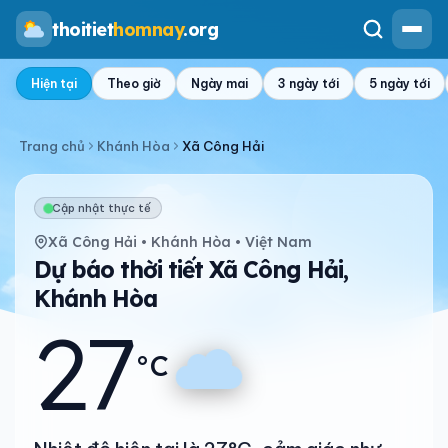
thoitiet
homnay
.org
Hiện tại
Theo giờ
Ngày mai
3 ngày tới
5 ngày tới
Trang chủ
Khánh Hòa
Xã Công Hải
Cập nhật thực tế
Xã Công Hải • Khánh Hòa • Việt Nam
Dự báo thời tiết Xã Công Hải,
Khánh Hòa
27
°C