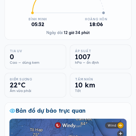
BÌNH MINH
HOÀNG HÔN
05:32
18:06
Ngày dài
12 giờ 34 phút
TIA UV
ÁP SUẤT
0
1007
Cao — dùng kem
hPa — ổn định
ĐIỂM SƯƠNG
TẦM NHÌN
22°C
10 km
Ẩm vừa phải
Tốt
Bản đồ dự báo trực quan