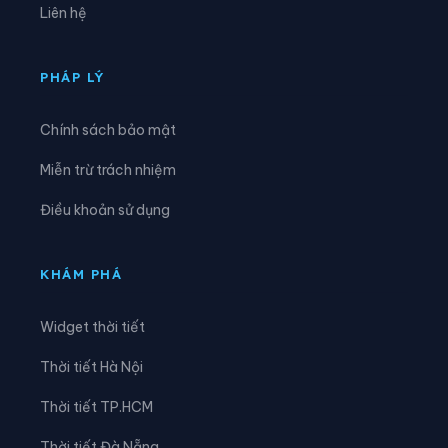
Liên hệ
Xã Nam Khánh Vĩnh
Xã Nam Ninh Hòa
Xã Ninh Hải
Xã Ninh Phước
PHÁP LÝ
Xã Ninh Sơn
Xã Phước Dinh
Chính sách bảo mật
Xã Phước Hà
Xã Phước Hậu
Miễn trừ trách nhiệm
Xã Phước Hữu
Xã Suối Dầu
Điều khoản sử dụng
Xã Suối Hiệp
Xã Tân Định
Xã Tây Khánh Sơn
Xã Tây Khánh Vĩnh
KHÁM PHÁ
Xã Tây Ninh Hòa
Xã Thuận Bắc
Widget thời tiết
Xã Thuận Nam
Xã Trung Khánh Vĩnh
Thời tiết Hà Nội
Xã Tu Bông
Xã Vạn Hưng
Thời tiết TP.HCM
Xã Vạn Ninh
Xã Vạn Thắng
Thời tiết Đà Nẵng