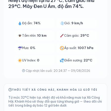
Nhiệt độ hiện tại là 27°C, cảm giác như
29°C. Mây Đen U Ám, độ ẩm 74%.
Độ ẩm:
74%
Gió:
9 km/h
Tầm nhìn:
10 km
Cảm giác:
29°C
Mưa:
0%
Áp suất:
1007 hPa
UV Index:
0
Điểm sương:
22°C
Cập nhật lần cuối: 20:24:37 — 09/08/2026
THỜI TIẾT XÃ CÔNG HẢI, KHÁNH HÒA 12 GIỜ TỚI
Từ mức 32°C hiện tại, nhiệt độ và khả năng mưa tại Xã Công
Hải, Khánh Hòa sẽ thay đổi qua từng khung giờ — theo dõi chi
tiết trong bảng dự báo 12 giờ bên dưới.