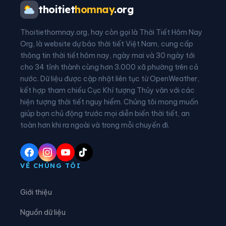
Phường Tây Nha Trang
Xã Anh Dũng
thoitiet
homnay
.org
Xã Bác Ái
Xã Bác Ái Đông
Thoitiethomnay.org, hay còn gọi là Thời Tiết Hôm Nay
Xã Bác Ái Tây
Xã Bắc Khánh Vĩnh
Org, là website dự báo thời tiết Việt Nam, cung cấp
thông tin thời tiết hôm nay, ngày mai và 30 ngày tới
Xã Bắc Ninh Hòa
Xã Cà Ná
cho 34 tỉnh thành cùng hơn 3.000 xã phường trên cả
nước. Dữ liệu được cập nhật liên tục từ OpenWeather,
Xã Cam An
Xã Cam Hiệp
kết hợp tham chiếu Cục Khí tượng Thủy văn với các
hiện tượng thời tiết nguy hiểm. Chúng tôi mong muốn
Xã Cam Lâm
Xã Đại Lãnh
giúp bạn chủ động trước mọi diễn biến thời tiết, an
Xã Diên Điền
Xã Diên Khánh
toàn hơn khi ra ngoài và trong mỗi chuyến đi.
Xã Diên Lạc
Xã Diên Lâm
Xã Diên Thọ
Xã Đông Khánh Sơn
VỀ CHÚNG TÔI
Xã Hòa Trí
Xã Khánh Sơn
Giới thiệu
Xã Khánh Vĩnh
Xã Lâm Sơn
Nguồn dữ liệu
Xã Mỹ Sơn
Xã Nam Cam Ranh