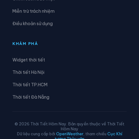
Xã Phước Dinh
Xã Phước Hà
Miễn trừ trách nhiệm
Xã Phước Hậu
Xã Phước Hữu
Điều khoản sử dụng
Xã Suối Dầu
Xã Suối Hiệp
Xã Tân Định
Xã Tây Khánh Sơn
KHÁM PHÁ
Xã Tây Khánh Vĩnh
Xã Tây Ninh Hòa
Widget thời tiết
Xã Thuận Bắc
Xã Thuận Nam
Thời tiết Hà Nội
Xã Trung Khánh Vĩnh
Xã Tu Bông
Thời tiết TP.HCM
Xã Vạn Hưng
Xã Vạn Ninh
Thời tiết Đà Nẵng
Xã Vạn Thắng
Xã Xuân Hải
© 2026 Thời Tiết Hôm Nay. Bản quyền thuộc về Thời Tiết
Hôm Nay
Dữ liệu cung cấp bởi
OpenWeather
, tham chiếu
Cục Khí
tượng Thủy văn