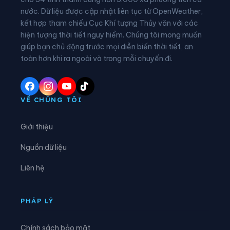
nước. Dữ liệu được cập nhật liên tục từ OpenWeather,
Xã Cam An
Xã Cam Hiệp
kết hợp tham chiếu Cục Khí tượng Thủy văn với các
hiện tượng thời tiết nguy hiểm. Chúng tôi mong muốn
Xã Cam Lâm
Xã Công Hải
giúp bạn chủ động trước mọi diễn biến thời tiết, an
Xã Đại Lãnh
Xã Diên Điền
toàn hơn khi ra ngoài và trong mỗi chuyến đi.
Xã Diên Khánh
Xã Diên Lạc
Xã Diên Lâm
Xã Diên Thọ
VỀ CHÚNG TÔI
Xã Đông Khánh Sơn
Xã Hòa Trí
Giới thiệu
Xã Khánh Sơn
Xã Khánh Vĩnh
Nguồn dữ liệu
Xã Lâm Sơn
Xã Mỹ Sơn
Liên hệ
Xã Nam Cam Ranh
Xã Nam Khánh Vĩnh
Xã Nam Ninh Hòa
Xã Ninh Hải
PHÁP LÝ
Xã Ninh Phước
Xã Ninh Sơn
Chính sách bảo mật