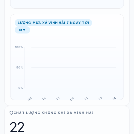
LƯỢNG MƯA XÃ VĨNH HẢI 7 NGÀY TỚI
MM
CHẤT LƯỢNG KHÔNG KHÍ XÃ VĨNH HẢI
22