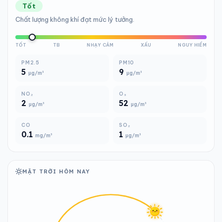
Tốt
Chất lượng không khí đạt mức lý tưởng.
TỐT
TB
NHẠY CẢM
XẤU
NGUY HIỂM
PM2.5
PM10
5
9
µg/m³
µg/m³
NO₂
O₃
2
52
µg/m³
µg/m³
CO
SO₂
0.1
1
mg/m³
µg/m³
MẶT TRỜI HÔM NAY