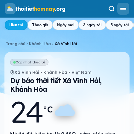
thoitiet
homnay
.org
Hiện tại
Theo giờ
Ngày mai
3 ngày tới
5 ngày tới
Trang chủ
Khánh Hòa
Xã Vĩnh Hải
Cập nhật thực tế
Xã Vĩnh Hải • Khánh Hòa • Việt Nam
Dự báo thời tiết Xã Vĩnh Hải,
Khánh Hòa
24
°C