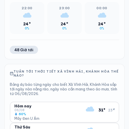
22:00
23:00
00:00
24°
24°
24°
0%
0%
0%
48 Giờ tới
TUẦN TỚI THỜI TIẾT XÃ VĨNH HẢI, KHÁNH HÒA THẾ
NÀO?
Bảng dự báo từng ngày cho biết Xã Vĩnh Hải, Khánh Hòa sắp
tới ngày nào nắng ráo, ngày nào cần mang theo áo mưa, tính
từ 06/08/2026.
Hôm nay
▾
31°
23°
06/08
60%
Mây Đen U Ám
Thứ Sáu
ĐỘ ẨM
GIÓ