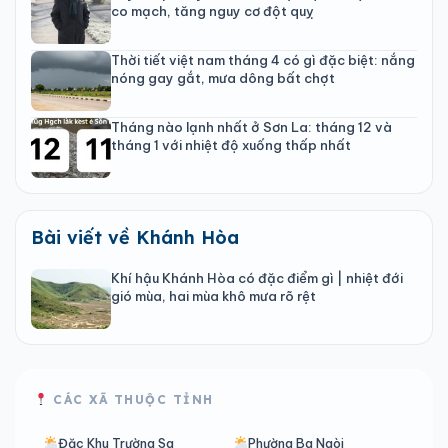
co mạch, tăng nguy cơ đột quỵ
Thời tiết việt nam tháng 4 có gì đặc biệt: nắng
nóng gay gắt, mưa dông bất chợt
Tháng nào lạnh nhất ở Sơn La: tháng 12 và
tháng 1 với nhiệt độ xuống thấp nhất
Bài viết về Khánh Hòa
Khí hậu Khánh Hòa có đặc điểm gì | nhiệt đới
gió mùa, hai mùa khô mưa rõ rệt
CÁC XÃ THUỘC TỈNH
Đặc Khu Trường Sa
Phường Ba Ngòi