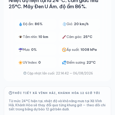
Nhiệt độ hiện tại là 24°C, cảm giác như
25°C. Mây Đen U Ám, độ ẩm 86%.
Độ ẩm:
86%
Gió:
20 km/h
Tầm nhìn:
10 km
Cảm giác:
25°C
Mưa:
0%
Áp suất:
1008 hPa
UV Index:
0
Điểm sương:
22°C
Cập nhật lần cuối: 22:14:42 — 06/08/2026
THỜI TIẾT XÃ VĨNH HẢI, KHÁNH HÒA 12 GIỜ TỚI
Từ mức 24°C hiện tại, nhiệt độ và khả năng mưa tại Xã Vĩnh
Hải, Khánh Hòa sẽ thay đổi qua từng khung giờ — theo dõi chi
tiết trong bảng dự báo 12 giờ bên dưới.