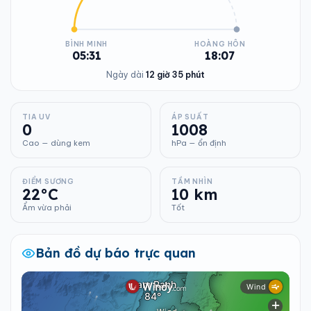
BÌNH MINH
HOÀNG HÔN
05:31
18:07
Ngày dài
12 giờ 35 phút
TIA UV
ÁP SUẤT
0
1008
Cao — dùng kem
hPa — ổn định
ĐIỂM SƯƠNG
TẦM NHÌN
22°C
10 km
Ẩm vừa phải
Tốt
Bản đồ dự báo trực quan