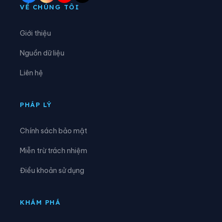
Xã Diên Lâm
Xã Diên Thọ
VỀ CHÚNG TÔI
Xã Đông Khánh Sơn
Xã Hòa Trí
Giới thiệu
Xã Khánh Sơn
Xã Khánh Vĩnh
Nguồn dữ liệu
Xã Lâm Sơn
Xã Mỹ Sơn
Liên hệ
Xã Nam Cam Ranh
Xã Nam Khánh Vĩnh
Xã Nam Ninh Hòa
Xã Ninh Hải
PHÁP LÝ
Xã Ninh Sơn
Xã Phước Dinh
Chính sách bảo mật
Xã Phước Hà
Xã Phước Hậu
Miễn trừ trách nhiệm
Xã Phước Hữu
Xã Suối Dầu
Điều khoản sử dụng
Xã Suối Hiệp
Xã Tân Định
Xã Tây Khánh Sơn
Xã Tây Khánh Vĩnh
KHÁM PHÁ
Xã Tây Ninh Hòa
Xã Thuận Bắc