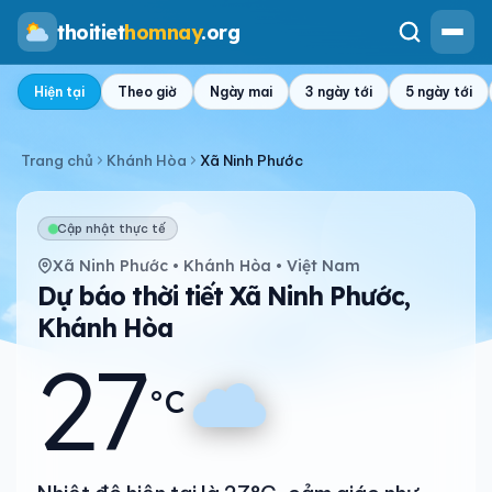
thoitiet
homnay
.org
Hiện tại
Theo giờ
Ngày mai
3 ngày tới
5 ngày tới
Trang chủ
Khánh Hòa
Xã Ninh Phước
Cập nhật thực tế
Xã Ninh Phước • Khánh Hòa • Việt Nam
Dự báo thời tiết Xã Ninh Phước,
Khánh Hòa
27
°C