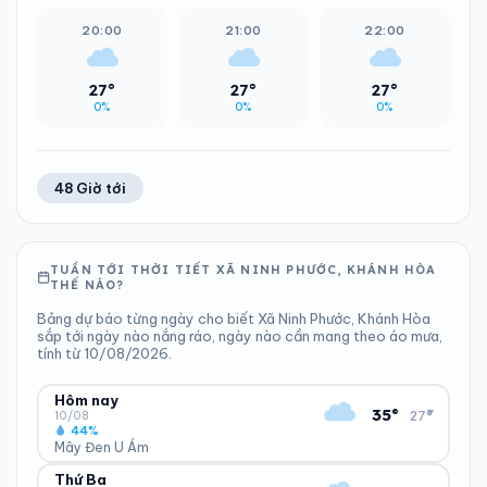
20:00
21:00
22:00
27°
27°
27°
0%
0%
0%
48 Giờ tới
TUẦN TỚI THỜI TIẾT XÃ NINH PHƯỚC, KHÁNH HÒA
THẾ NÀO?
Bảng dự báo từng ngày cho biết Xã Ninh Phước, Khánh Hòa
sắp tới ngày nào nắng ráo, ngày nào cần mang theo áo mưa,
tính từ 10/08/2026.
Hôm nay
▾
35°
27°
10/08
44%
Mây Đen U Ám
Thứ Ba
ĐỘ ẨM
GIÓ