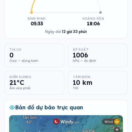
BÌNH MINH
HOÀNG HÔN
05:33
18:06
Ngày dài
12 giờ 33 phút
TIA UV
ÁP SUẤT
0
1006
Cao — dùng kem
hPa — ổn định
ĐIỂM SƯƠNG
TẦM NHÌN
21°C
10 km
Ẩm vừa phải
Tốt
Bản đồ dự báo trực quan