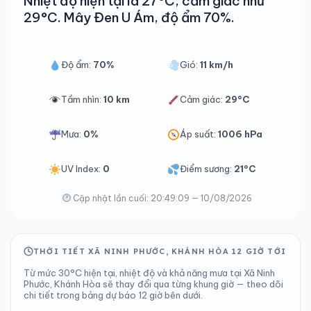
Nhiệt độ hiện tại là 27°C, cảm giác như
29°C. Mây Đen U Ám, độ ẩm 70%.
Độ ẩm:
70%
Gió:
11 km/h
Tầm nhìn:
10 km
Cảm giác:
29°C
Mưa:
0%
Áp suất:
1006 hPa
UV Index:
0
Điểm sương:
21°C
Cập nhật lần cuối: 20:49:09 — 10/08/2026
THỜI TIẾT XÃ NINH PHƯỚC, KHÁNH HÒA 12 GIỜ TỚI
Từ mức 30°C hiện tại, nhiệt độ và khả năng mưa tại Xã Ninh
Phước, Khánh Hòa sẽ thay đổi qua từng khung giờ — theo dõi
chi tiết trong bảng dự báo 12 giờ bên dưới.