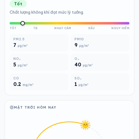
Tốt
Chất lượng không khí đạt mức lý tưởng.
TỐT
TB
NHẠY CẢM
XẤU
NGUY HIỂM
PM2.5
PM10
7
9
µg/m³
µg/m³
NO₂
O₃
5
40
µg/m³
µg/m³
CO
SO₂
0.2
1
mg/m³
µg/m³
MẶT TRỜI HÔM NAY