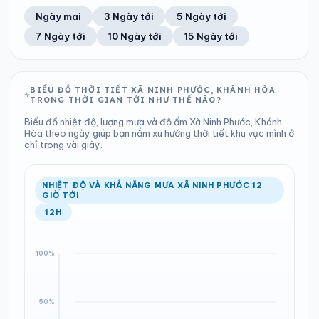
41%
28 km/h
12
Tốt
ĐIỂM SƯƠNG
% MƯA
0 mm
1006 hPa
20°C
0%
Trung bình ngày
Tốc độ gió
Ngày mai
3 Ngày tới
5 Ngày tới
Chỉ số UV
Ước lượng
Tổng cả ngày
Bình thường
Ổn định
Khả năng mưa
7 Ngày tới
10 Ngày tới
15 Ngày tới
TIA UV
TẦM NHÌN
LƯỢNG MƯA
ÁP SUẤT
12
Tốt
ĐIỂM SƯƠNG
% MƯA
0.81 mm
1007 hPa
21°C
0%
Chỉ số UV
Ước lượng
Tổng cả ngày
Bình thường
Ổn định
Khả năng mưa
BIỂU ĐỒ THỜI TIẾT XÃ NINH PHƯỚC, KHÁNH HÒA
TRONG THỜI GIAN TỚI NHƯ THẾ NÀO?
LƯỢNG MƯA
ÁP SUẤT
ĐIỂM SƯƠNG
% MƯA
0 mm
1006 hPa
21°C
82%
Biểu đồ nhiệt độ, lượng mưa và độ ẩm Xã Ninh Phước, Khánh
Tổng cả ngày
Bình thường
Hòa theo ngày giúp bạn nắm xu hướng thời tiết khu vực mình ở
Ổn định
Khả năng mưa
chỉ trong vài giây.
ĐIỂM SƯƠNG
% MƯA
20°C
63%
Ổn định
Khả năng mưa
NHIỆT ĐỘ VÀ KHẢ NĂNG MƯA XÃ NINH PHƯỚC 12
GIỜ TỚI
12H