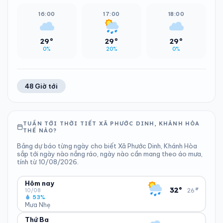
16:00
17:00
18:00
29°
29°
29°
0%
20%
0%
48 Giờ tới
TUẦN TỚI THỜI TIẾT XÃ PHƯỚC DINH, KHÁNH HÒA
THẾ NÀO?
Bảng dự báo từng ngày cho biết Xã Phước Dinh, Khánh Hòa
sắp tới ngày nào nắng ráo, ngày nào cần mang theo áo mưa,
tính từ 10/08/2026.
Hôm nay
▾
32°
26°
10/08
53%
Mưa Nhẹ
Thứ Ba
ĐỘ ẨM
GIÓ