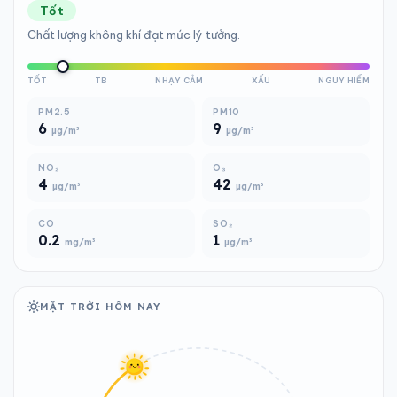
Tốt
Chất lượng không khí đạt mức lý tưởng.
TỐT
TB
NHẠY CẢM
XẤU
NGUY HIỂM
PM2.5
PM10
6
9
µg/m³
µg/m³
NO₂
O₃
4
42
µg/m³
µg/m³
CO
SO₂
0.2
1
mg/m³
µg/m³
MẶT TRỜI HÔM NAY