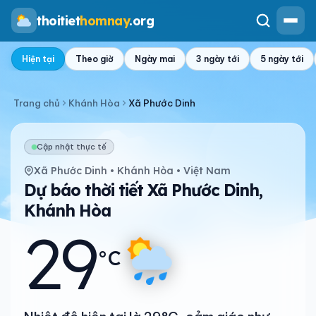
thoitiet
homnay
.org
Hiện tại
Theo giờ
Ngày mai
3 ngày tới
5 ngày tới
Trang chủ
Khánh Hòa
Xã Phước Dinh
Cập nhật thực tế
Xã Phước Dinh • Khánh Hòa • Việt Nam
Dự báo thời tiết Xã Phước Dinh,
Khánh Hòa
29
°C