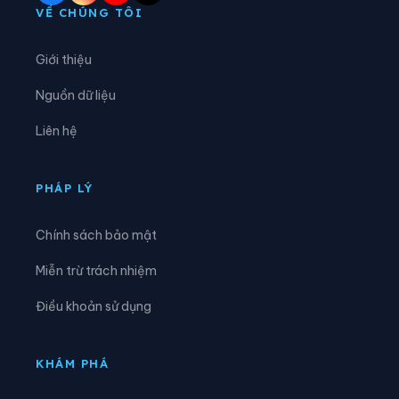
Xã Diên Lâm
Xã Diên Thọ
VỀ CHÚNG TÔI
Xã Đông Khánh Sơn
Xã Hòa Trí
Giới thiệu
Xã Khánh Sơn
Xã Khánh Vĩnh
Nguồn dữ liệu
Xã Lâm Sơn
Xã Mỹ Sơn
Liên hệ
Xã Nam Cam Ranh
Xã Nam Khánh Vĩnh
Xã Nam Ninh Hòa
Xã Ninh Hải
PHÁP LÝ
Xã Ninh Phước
Xã Ninh Sơn
Chính sách bảo mật
Xã Phước Hà
Xã Phước Hậu
Miễn trừ trách nhiệm
Xã Phước Hữu
Xã Suối Dầu
Điều khoản sử dụng
Xã Suối Hiệp
Xã Tân Định
Xã Tây Khánh Sơn
Xã Tây Khánh Vĩnh
KHÁM PHÁ
Xã Tây Ninh Hòa
Xã Thuận Bắc