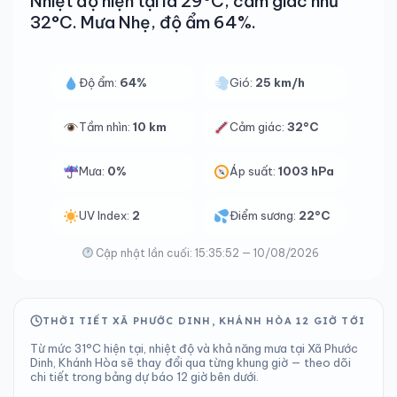
Nhiệt độ hiện tại là 29°C, cảm giác như
32°C. Mưa Nhẹ, độ ẩm 64%.
Độ ẩm:
64%
Gió:
25 km/h
Tầm nhìn:
10 km
Cảm giác:
32°C
Mưa:
0%
Áp suất:
1003 hPa
UV Index:
2
Điểm sương:
22°C
Cập nhật lần cuối: 15:35:52 — 10/08/2026
THỜI TIẾT XÃ PHƯỚC DINH, KHÁNH HÒA 12 GIỜ TỚI
Từ mức 31°C hiện tại, nhiệt độ và khả năng mưa tại Xã Phước
Dinh, Khánh Hòa sẽ thay đổi qua từng khung giờ — theo dõi
chi tiết trong bảng dự báo 12 giờ bên dưới.