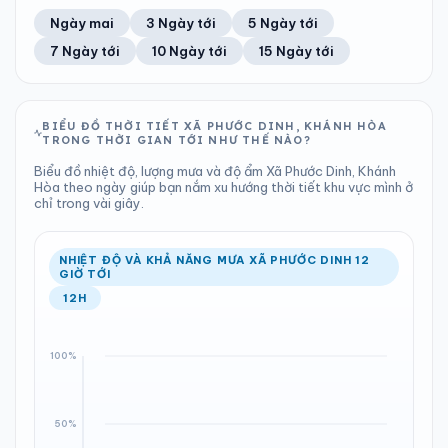
51%
42 km/h
12
Tốt
ĐIỂM SƯƠNG
% MƯA
0.24 mm
1006 hPa
21°C
0%
Trung bình ngày
Tốc độ gió
Ngày mai
3 Ngày tới
5 Ngày tới
Chỉ số UV
Ước lượng
Tổng cả ngày
Bình thường
Ổn định
Khả năng mưa
7 Ngày tới
10 Ngày tới
15 Ngày tới
TIA UV
TẦM NHÌN
LƯỢNG MƯA
ÁP SUẤT
12
Tốt
ĐIỂM SƯƠNG
% MƯA
0 mm
1007 hPa
21°C
39%
Chỉ số UV
Ước lượng
Tổng cả ngày
Bình thường
Ổn định
Khả năng mưa
BIỂU ĐỒ THỜI TIẾT XÃ PHƯỚC DINH, KHÁNH HÒA
TRONG THỜI GIAN TỚI NHƯ THẾ NÀO?
LƯỢNG MƯA
ÁP SUẤT
ĐIỂM SƯƠNG
% MƯA
0 mm
1007 hPa
22°C
5%
Biểu đồ nhiệt độ, lượng mưa và độ ẩm Xã Phước Dinh, Khánh
Tổng cả ngày
Bình thường
Hòa theo ngày giúp bạn nắm xu hướng thời tiết khu vực mình ở
Ổn định
Khả năng mưa
chỉ trong vài giây.
ĐIỂM SƯƠNG
% MƯA
21°C
0%
Ổn định
Khả năng mưa
NHIỆT ĐỘ VÀ KHẢ NĂNG MƯA XÃ PHƯỚC DINH 12
GIỜ TỚI
12H