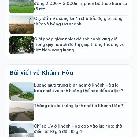
động 2.000 – 3.000mm, phân bố theo hai mùa
rõ rệt
Quy đổi m/s sang km/h cho tốc độ gió: công
thức và bảng tra nhanh
Giải pháp giảm nhiệt đô thị: hành lang gió
trong quy hoạch đô thị giúp thông thoáng và
tiết kiệm năng lượng
Bài viết về Khánh Hòa
Lượng mưa trung bình năm ở Khánh Hòa là
bao nhiêu và ảnh hưởng thế nào đến du lịch?
Tháng nào là tháng lạnh nhất ở Khánh Hòa?
Chỉ số UV ở Khánh Hòa cao vào lúc nào: thời
điểm từ 10 giờ đến 15 giờ