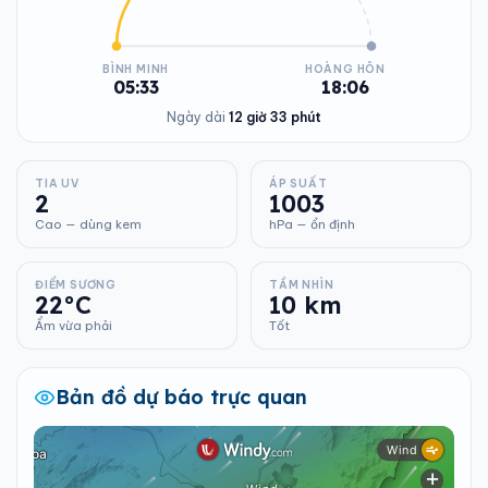
BÌNH MINH
HOÀNG HÔN
05:33
18:06
Ngày dài
12 giờ 33 phút
TIA UV
ÁP SUẤT
2
1003
Cao — dùng kem
hPa — ổn định
ĐIỂM SƯƠNG
TẦM NHÌN
22°C
10 km
Ẩm vừa phải
Tốt
Bản đồ dự báo trực quan