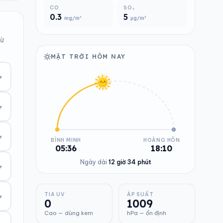
CO
SO₂
0.3
5
mg/m³
µg/m³
từ
MẶT TRỜI HÔM NAY
▾
▾
▾
BÌNH MINH
HOÀNG HÔN
05:36
18:10
Ngày dài
12 giờ 34 phút
▾
TIA UV
ÁP SUẤT
▾
0
1009
Cao — dùng kem
hPa — ổn định