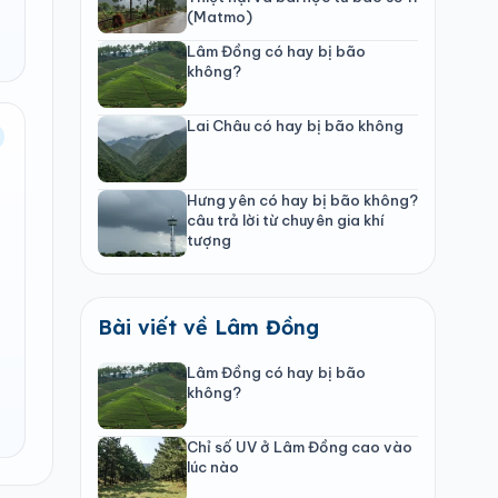
(Matmo)
Lâm Đồng có hay bị bão
không?
Lai Châu có hay bị bão không
Hưng yên có hay bị bão không?
câu trả lời từ chuyên gia khí
tượng
Bài viết về Lâm Đồng
Lâm Đồng có hay bị bão
không?
Chỉ số UV ở Lâm Đồng cao vào
lúc nào