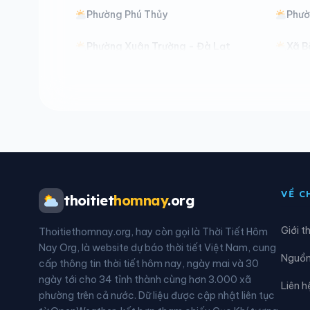
Phường Phú Thủy
Phườ
Phường Xuân Trường - Đà Lạt
Xã B
Xã Bảo Lâm 2
Xã B
Xã Bảo Thuận
Xã C
Xã Cư Jút
Xã D
Xã Đạ Huoai 3
Xã Đ
VỀ C
thoitiet
homnay
.org
Xã Đắk Mil
Xã Đ
Giới t
Thoitiethomnay.org, hay còn gọi là Thời Tiết Hôm
Xã Đam Rông 1
Xã Đ
Nay Org, là website dự báo thời tiết Việt Nam, cung
Nguồn 
cấp thông tin thời tiết hôm nay, ngày mai và 30
Xã Di Linh
Xã Đ
ngày tới cho 34 tỉnh thành cùng hơn 3.000 xã
Liên h
phường trên cả nước. Dữ liệu được cập nhật liên tục
Xã Đồng Kho
Xã Đ