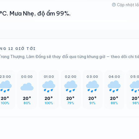
Cập nhật lầ
21°C. Mưa Nhẹ, độ ẩm 99%.
NG 12 GIỜ TỚI
 Trang Thượng, Lâm Đồng sẽ thay đổi qua từng khung giờ — theo dõi chi ti
23:00
00:00
01:00
02:00
03:00
04:00
05:
20°
20°
20°
20°
20°
20°
20
100%
80%
100%
79%
91%
88%
98