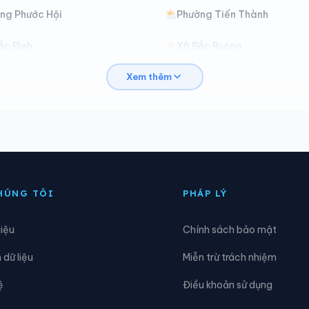
ng Phước Hội
Phường Tiến Thành
ắc Bình
Xã Bắc Ruộng
Xem thêm
ảo Lâm 3
Xã Bảo Lâm 4
át Tiên
Xã Cát Tiên 2
’ran
Xã Đạ Huoai
ạ Tẻh
Xã Đạ Tẻh 2
HÚNG TÔI
PHÁP LÝ
ắk Sắk
Xã Đắk Song
hiệu
Chính sách bảo mật
am Rông 2
Xã Đam Rông 3
dữ liệu
Miễn trừ trách nhiệm
inh Văn Lâm Hà
Xã Đơn Dương
ệ
Điều khoản sử dụng
ức An
Xã Đức Lập