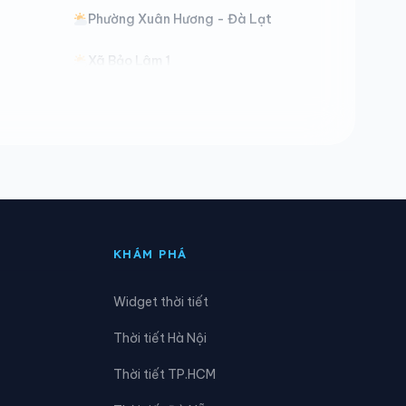
Phường Xuân Hương - Đà Lạt
Xã Bảo Lâm 1
Xã Bảo Lâm 5
Xã Cát Tiên 3
Xã Đạ Huoai 2
Xã Đạ Tẻh 3
KHÁM PHÁ
Xã Đắk Wil
Widget thời tiết
Xã Đam Rông 4
Thời tiết Hà Nội
Xã Đông Giang
Thời tiết TP.HCM
Xã Đức Linh