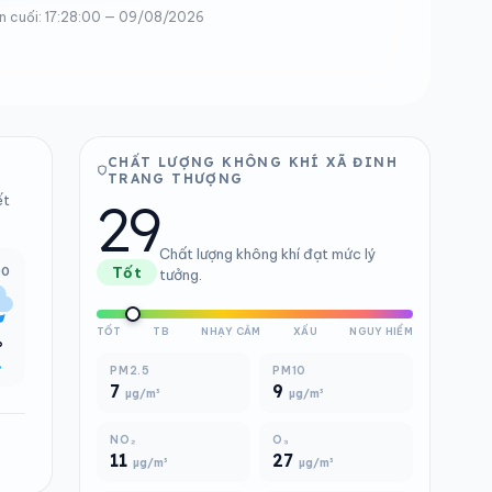
n cuối: 17:28:00 — 09/08/2026
CHẤT LƯỢNG KHÔNG KHÍ XÃ ĐINH
TRANG THƯỢNG
29
ết
Chất lượng không khí đạt mức lý
00
Tốt
tưởng.
TỐT
TB
NHẠY CẢM
XẤU
NGUY HIỂM
°
%
PM2.5
PM10
7
9
µg/m³
µg/m³
NO₂
O₃
11
27
µg/m³
µg/m³