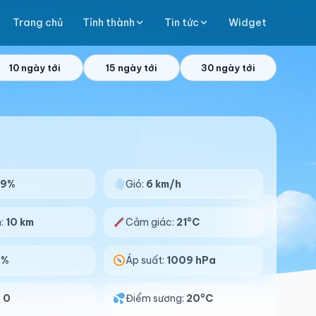
Trang chủ
Tỉnh thành
Tin tức
Widget
10 ngày tới
15 ngày tới
30 ngày tới
99%
Gió:
6 km/h
n:
10 km
Cảm giác:
21°C
0%
Áp suất:
1009 hPa
:
0
Điểm sương:
20°C