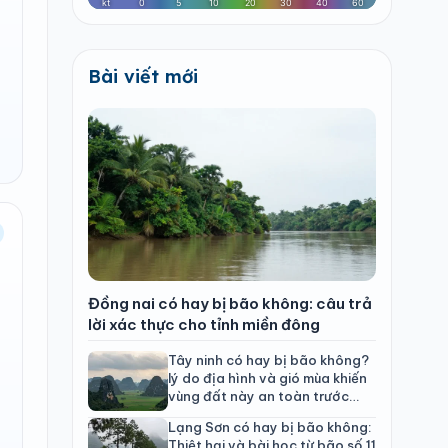
Bài viết mới
Đồng nai có hay bị bão không: câu trả
lời xác thực cho tỉnh miền đông
Tây ninh có hay bị bão không?
lý do địa hình và gió mùa khiến
vùng đất này an toàn trước
bão
Lạng Sơn có hay bị bão không:
Thiệt hại và bài học từ bão số 11