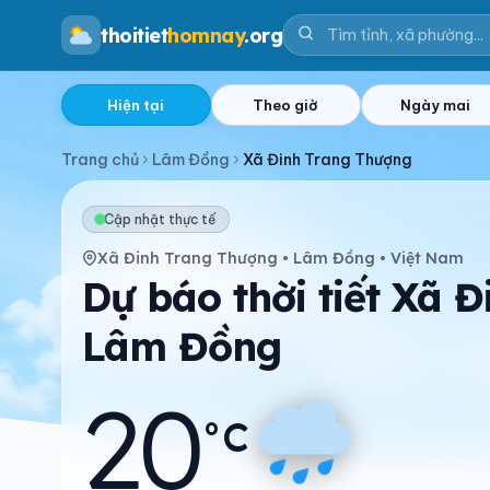
thoitiet
homnay
.org
Hiện tại
Theo giờ
Ngày mai
Trang chủ
Lâm Đồng
Xã Đinh Trang Thượng
Cập nhật thực tế
Xã Đinh Trang Thượng • Lâm Đồng • Việt Nam
Dự báo thời tiết Xã 
Lâm Đồng
20
°C