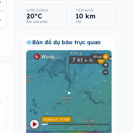
▾
ĐIỂM SƯƠNG
TẦM NHÌN
20°C
10 km
▾
Ẩm vừa phải
Tốt
Bản đồ dự báo trực quan