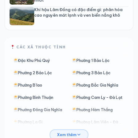
Khí hậu Lâm Đồng có đặc điểm gì: phân hóa
cao nguyên mát lạnh và ven biển nắng khô
CÁC XÃ THUỘC TỈNH
Đặc Khu Phú Quý
Phường 1 Bảo Lộc
Phường 2 Bảo Lộc
Phường 3 Bảo Lộc
Phường B’lao
Phường Bắc Gia Nghĩa
Phường Bình Thuận
Phường Cam Ly - Đà Lạt
Phường Đông Gia Nghĩa
Phường Hàm Thắng
Phường La Gi
Phường Lâm Viên - Đà Lạt
Phường Lang Biang - Đà Lạt
Phường Mũi Né
Xem thêm