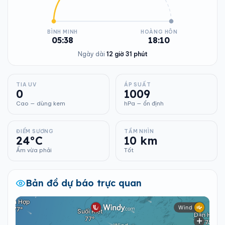
BÌNH MINH
HOÀNG HÔN
05:38
18:10
Ngày dài
12 giờ 31 phút
TIA UV
ÁP SUẤT
0
1009
Cao — dùng kem
hPa — ổn định
ĐIỂM SƯƠNG
TẦM NHÌN
24°C
10 km
Ẩm vừa phải
Tốt
Bản đồ dự báo trực quan