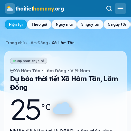
thoitiet
homnay
.org
Hiện tại
Theo giờ
Ngày mai
3 ngày tới
5 ngày tới
Trang chủ
Lâm Đồng
Xã Hàm Tân
Cập nhật thực tế
Xã Hàm Tân • Lâm Đồng • Việt Nam
Dự báo thời tiết Xã Hàm Tân, Lâm
Đồng
25
°C