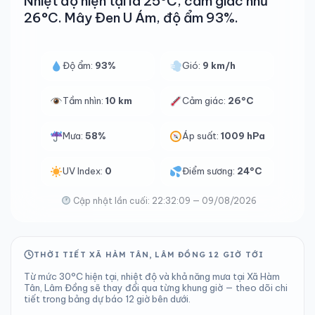
Nhiệt độ hiện tại là 25°C, cảm giác như
26°C. Mây Đen U Ám, độ ẩm 93%.
Độ ẩm:
93%
Gió:
9 km/h
Tầm nhìn:
10 km
Cảm giác:
26°C
Mưa:
58%
Áp suất:
1009 hPa
UV Index:
0
Điểm sương:
24°C
Cập nhật lần cuối: 22:32:09 — 09/08/2026
THỜI TIẾT XÃ HÀM TÂN, LÂM ĐỒNG 12 GIỜ TỚI
Từ mức 30°C hiện tại, nhiệt độ và khả năng mưa tại Xã Hàm
Tân, Lâm Đồng sẽ thay đổi qua từng khung giờ — theo dõi chi
tiết trong bảng dự báo 12 giờ bên dưới.