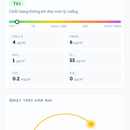
Tốt
Chất lượng không khí đạt mức lý tưởng.
TỐT
TB
NHẠY CẢM
XẤU
NGUY HIỂM
PM2.5
PM10
4
6
µg/m³
µg/m³
NO₂
O₃
1
53
µg/m³
µg/m³
CO
SO₂
0.2
0
mg/m³
µg/m³
MẶT TRỜI HÔM NAY