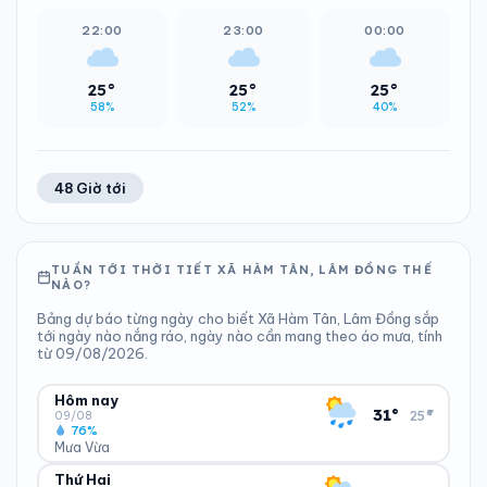
22:00
23:00
00:00
25°
25°
25°
58%
52%
40%
48 Giờ tới
TUẦN TỚI THỜI TIẾT XÃ HÀM TÂN, LÂM ĐỒNG THẾ
NÀO?
Bảng dự báo từng ngày cho biết Xã Hàm Tân, Lâm Đồng sắp
tới ngày nào nắng ráo, ngày nào cần mang theo áo mưa, tính
từ 09/08/2026.
Hôm nay
▾
31°
25°
09/08
76%
Mưa Vừa
Thứ Hai
ĐỘ ẨM
GIÓ