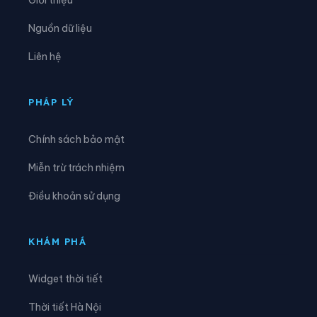
Xã Đạ Huoai 3
Xã Đạ Tẻh
Nguồn dữ liệu
Xã Đạ Tẻh 2
Xã Đạ Tẻh 3
Liên hệ
Xã Đắk Mil
Xã Đắk Sắk
Xã Đắk Song
Xã Đắk Wil
PHÁP LÝ
Xã Đam Rông 1
Xã Đam Rông 2
Chính sách bảo mật
Xã Đam Rông 3
Xã Đam Rông 4
Miễn trừ trách nhiệm
Xã Di Linh
Xã Đinh Trang Thượng
Điều khoản sử dụng
Xã Đinh Văn Lâm Hà
Xã Đơn Dương
Xã Đông Giang
Xã Đồng Kho
KHÁM PHÁ
Xã Đức An
Xã Đức Lập
Widget thời tiết
Xã Đức Linh
Xã Đức Trọng
Thời tiết Hà Nội