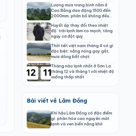
Lượng mưa trung bình năm ở
Cao Bằng dao động 1500 đến
2000mm, phân bố không đều
theo mùa
Huyết áp thay đổi theo nhiệt
độ: trời lạnh làm co mạch, tăng
nguy cơ đột quỵ
Thời tiết việt nam tháng 4 có gì
đặc biệt: nắng nóng gay gắt,
mưa dông bất chợt
Tháng nào lạnh nhất ở Sơn La:
tháng 12 và tháng 1 với nhiệt độ
xuống thấp nhất
Bài viết về Lâm Đồng
Khí hậu Lâm Đồng có đặc điểm
gì: phân hóa cao nguyên mát
lạnh và ven biển nắng khô