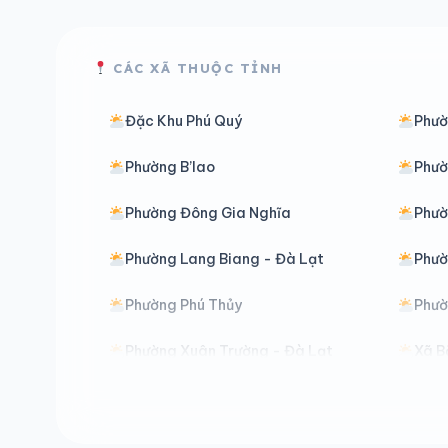
CÁC XÃ THUỘC TỈNH
Đặc Khu Phú Quý
Phườ
Phường B’lao
Phườ
Phường Đông Gia Nghĩa
Phư
Phường Lang Biang - Đà Lạt
Phườ
Phường Phú Thủy
Phườ
Phường Xuân Trường - Đà Lạt
Xã B
Xã Bảo Lâm 2
Xã B
Xã Bảo Thuận
Xã C