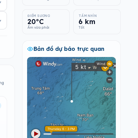
▾
ĐIỂM SƯƠNG
TẦM NHÌN
20°C
6 km
▾
Ẩm vừa phải
Tốt
Bản đồ dự báo trực quan
ong