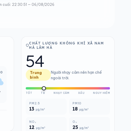
n cuối: 22:30:51 — 06/08/2026
CHẤT LƯỢNG KHÔNG KHÍ XÃ NAM
HÀ LÂM HÀ
54
Người nhạy cảm nên hạn chế
00
Trung
bình
ngoài trời.
°
TỐT
TB
NHẠY CẢM
XẤU
NGUY HIỂM
PM2.5
PM10
13
18
µg/m³
µg/m³
NO₂
O₃
12
25
µg/m³
µg/m³