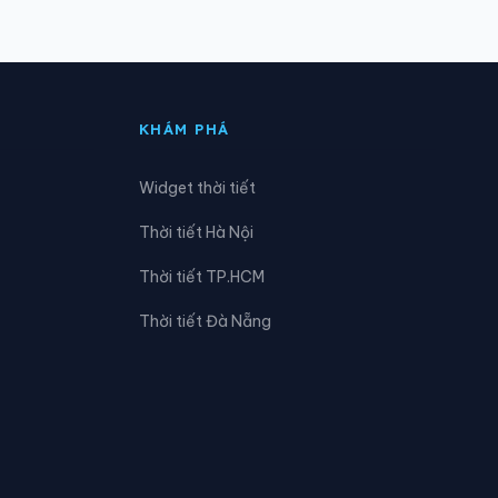
Xã Đạ Huoai 2
Xã Đạ Tẻh 3
KHÁM PHÁ
Xã Đắk Wil
Widget thời tiết
Xã Đam Rông 4
Thời tiết Hà Nội
Xã Đơn Dương
Thời tiết TP.HCM
Xã Đức Lập
Thời tiết Đà Nẵng
Xã Hải Ninh
Xã Hàm Thạnh
Xã Hiệp Thạnh