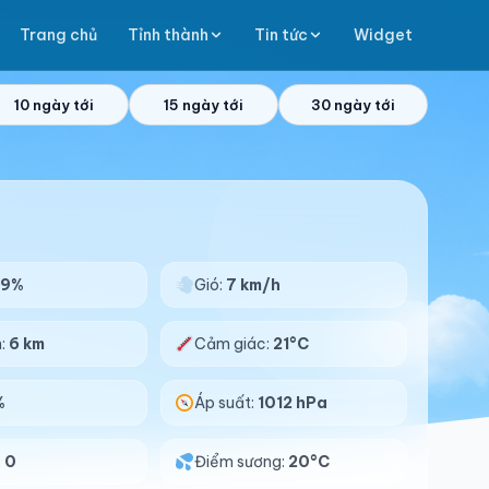
Trang chủ
Tỉnh thành
Tin tức
Widget
10 ngày tới
15 ngày tới
30 ngày tới
99%
Gió:
7 km/h
n:
6 km
Cảm giác:
21°C
%
Áp suất:
1012 hPa
:
0
Điểm sương:
20°C