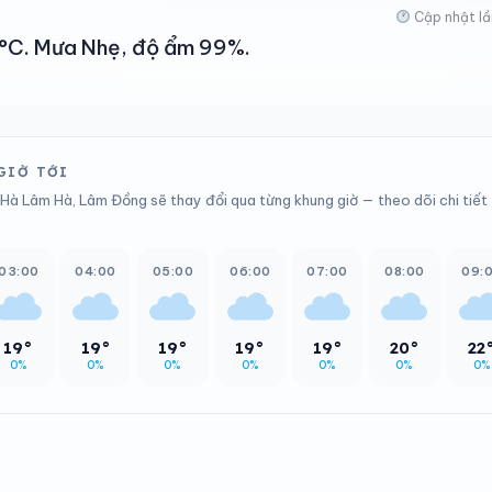
Cập nhật lầ
21°C. Mưa Nhẹ, độ ẩm 99%.
 GIỜ TỚI
 Hà Lâm Hà, Lâm Đồng sẽ thay đổi qua từng khung giờ — theo dõi chi tiết
03:00
04:00
05:00
06:00
07:00
08:00
09:
19°
19°
19°
19°
19°
20°
22
0%
0%
0%
0%
0%
0%
0%