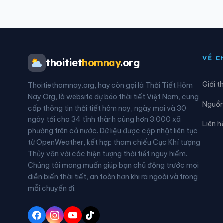
Xã Cư Jút
Xã D
Xã Đạ Huoai 3
Xã Đ
VỀ C
thoitiet
homnay
.org
Xã Đắk Mil
Xã Đ
Giới t
Thoitiethomnay.org, hay còn gọi là Thời Tiết Hôm
Xã Đam Rông 1
Xã Đ
Nay Org, là website dự báo thời tiết Việt Nam, cung
Nguồn 
cấp thông tin thời tiết hôm nay, ngày mai và 30
Xã Di Linh
Xã Đ
ngày tới cho 34 tỉnh thành cùng hơn 3.000 xã
Liên h
phường trên cả nước. Dữ liệu được cập nhật liên tục
Xã Đông Giang
Xã Đ
từ OpenWeather, kết hợp tham chiếu Cục Khí tượng
Thủy văn với các hiện tượng thời tiết nguy hiểm.
Xã Đức Linh
Xã Đ
Chúng tôi mong muốn giúp bạn chủ động trước mọi
diễn biến thời tiết, an toàn hơn khi ra ngoài và trong
Xã Hàm Kiệm
Xã H
mỗi chuyến đi.
Xã Hàm Thuận
Xã H