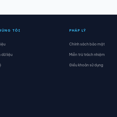
’ran
Xã Đạ Huoai
ạ Tẻh
Xã Đạ Tẻh 2
HÚNG TÔI
PHÁP LÝ
ắk Sắk
Xã Đắk Song
hiệu
Chính sách bảo mật
am Rông 2
Xã Đam Rông 3
dữ liệu
Miễn trừ trách nhiệm
inh Trang Thượng
Xã Đinh Văn Lâm Hà
ệ
Điều khoản sử dụng
ồng Kho
Xã Đức An
ức Trọng
Xã Gia Hiệp
àm Liêm
Xã Hàm Tân
àm Thuận Bắc
Xã Hàm Thuận Nam