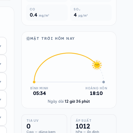
CO
SO₂
0.4
4
mg/m³
µg/m³
MẶT TRỜI HÔM NAY
▾
▾
▾
BÌNH MINH
HOÀNG HÔN
05:34
18:10
▾
Ngày dài
12 giờ 36 phút
▾
TIA UV
ÁP SUẤT
0
1012
Cao — dùng kem
hPa — ổn định