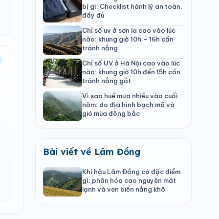
bị gì: Checklist hành lý an toàn,
đầy đủ
Chỉ số uv ở sơn la cao vào lúc
nào: khung giờ 10h – 16h cần
tránh nắng
Chỉ số UV ở Hà Nội cao vào lúc
nào: khung giờ 10h đến 15h cần
tránh nắng gắt
Vì sao huế mưa nhiều vào cuối
năm: do địa hình bạch mã và
gió mùa đông bắc
Bài viết về Lâm Đồng
Khí hậu Lâm Đồng có đặc điểm
gì: phân hóa cao nguyên mát
lạnh và ven biển nắng khô