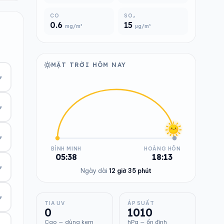
CO
SO₂
0.6
15
mg/m³
µg/m³
MẶT TRỜI HÔM NAY
▾
▾
▾
BÌNH MINH
HOÀNG HÔN
05:38
18:13
▾
Ngày dài
12 giờ 35 phút
▾
TIA UV
ÁP SUẤT
0
1010
Cao — dùng kem
hPa — ổn định