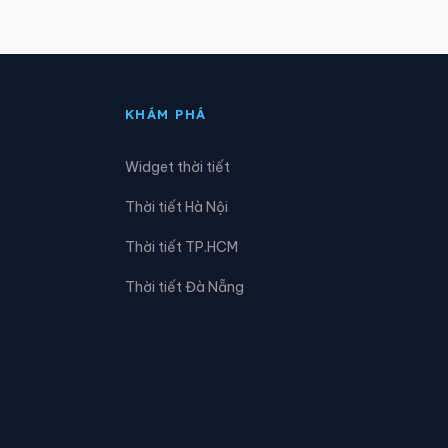
Xã Đạ Huoai 2
Xã Đạ Tẻh 3
KHÁM PHÁ
Xã Đắk Wil
Widget thời tiết
Xã Đam Rông 4
Thời tiết Hà Nội
Xã Đơn Dương
Thời tiết TP.HCM
Xã Đức Lập
Thời tiết Đà Nẵng
Xã Hải Ninh
Xã Hàm Thạnh
Xã Hiệp Thạnh