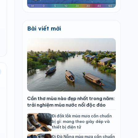
Bài viết mới
Cần thơ mùa nào đẹp nhất trong năm:
trải nghiệm mùa nước nổi độc đáo
Đi đắk lắk mùa mưa cần chuẩn
bị gì: mang theo giày dép và
thiết bị điện tử
Đi Đà Nẵng mùa mưa cần chuẩn