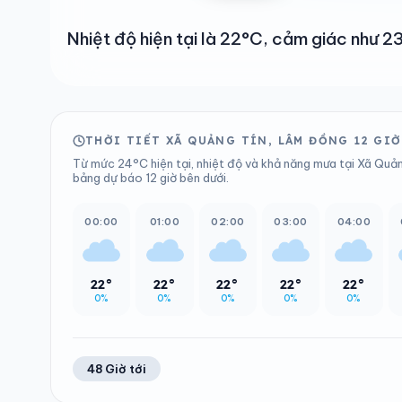
Nhiệt độ hiện tại là 22°C, cảm giác như
THỜI TIẾT XÃ QUẢNG TÍN, LÂM ĐỒNG 12 GIỜ
Từ mức 24°C hiện tại, nhiệt độ và khả năng mưa tại Xã Quản
bảng dự báo 12 giờ bên dưới.
00:00
01:00
02:00
03:00
04:00
22°
22°
22°
22°
22°
0%
0%
0%
0%
0%
48 Giờ tới