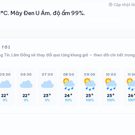
Cập nhật lầ
 23°C. Mây Đen U Ám, độ ẩm 99%.
 TỚI
g Tín, Lâm Đồng sẽ thay đổi qua từng khung giờ — theo dõi chi tiết trong
05:00
06:00
07:00
08:00
09:00
10:00
11:0
22°
22°
23°
24°
25°
25°
26
0%
0%
0%
50%
100%
100%
100