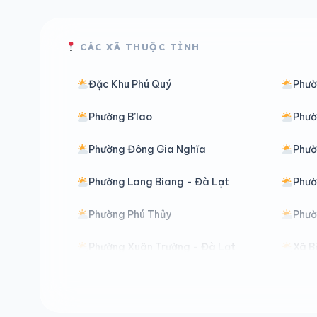
CÁC XÃ THUỘC TỈNH
Đặc Khu Phú Quý
Phườ
Phường B’lao
Phườ
Phường Đông Gia Nghĩa
Phư
Phường Lang Biang - Đà Lạt
Phườ
Phường Phú Thủy
Phườ
Phường Xuân Trường - Đà Lạt
Xã B
Xã Bảo Lâm 2
Xã B
Xã Bảo Thuận
Xã C