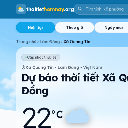
thoitiet
homnay
.org
Hiện tại
Theo giờ
Ngày mai
Trang chủ
Lâm Đồng
Xã Quảng Tín
Cập nhật thực tế
Xã Quảng Tín • Lâm Đồng • Việt Nam
Dự báo thời tiết Xã 
Đồng
22
°C