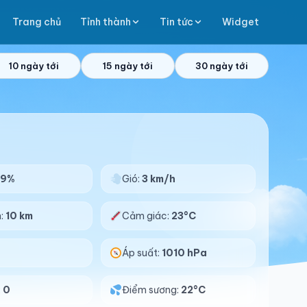
Trang chủ
Tỉnh thành
Tin tức
Widget
10 ngày tới
15 ngày tới
30 ngày tới
99%
Gió:
3 km/h
n:
10 km
Cảm giác:
23°C
Áp suất:
1010 hPa
:
0
Điểm sương:
22°C