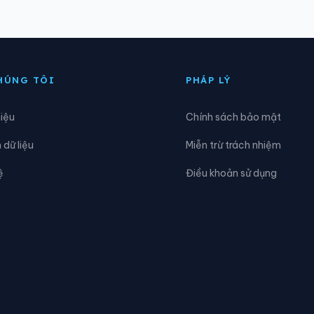
’ran
Xã Đạ Huoai
ạ Tẻh
Xã Đạ Tẻh 2
HÚNG TÔI
PHÁP LÝ
ắk Sắk
Xã Đắk Song
hiệu
Chính sách bảo mật
am Rông 2
Xã Đam Rông 3
dữ liệu
Miễn trừ trách nhiệm
inh Trang Thượng
Xã Đinh Văn Lâm Hà
ệ
Điều khoản sử dụng
ồng Kho
Xã Đức An
ức Trọng
Xã Gia Hiệp
àm Liêm
Xã Hàm Tân
àm Thuận Bắc
Xã Hàm Thuận Nam