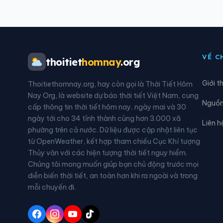
Xã Cư Jút
Xã D
Xã Đạ Huoai 3
Xã Đ
VỀ C
thoitiet
homnay
.org
Xã Đắk Mil
Xã Đ
Giới t
Thoitiethomnay.org, hay còn gọi là Thời Tiết Hôm
Xã Đam Rông 1
Xã Đ
Nay Org, là website dự báo thời tiết Việt Nam, cung
Nguồn 
cấp thông tin thời tiết hôm nay, ngày mai và 30
Xã Di Linh
Xã Đ
ngày tới cho 34 tỉnh thành cùng hơn 3.000 xã
Liên h
phường trên cả nước. Dữ liệu được cập nhật liên tục
Xã Đông Giang
Xã Đ
từ OpenWeather, kết hợp tham chiếu Cục Khí tượng
Thủy văn với các hiện tượng thời tiết nguy hiểm.
Xã Đức Linh
Xã Đ
Chúng tôi mong muốn giúp bạn chủ động trước mọi
diễn biến thời tiết, an toàn hơn khi ra ngoài và trong
Xã Hàm Kiệm
Xã H
mỗi chuyến đi.
Xã Hàm Thuận
Xã H