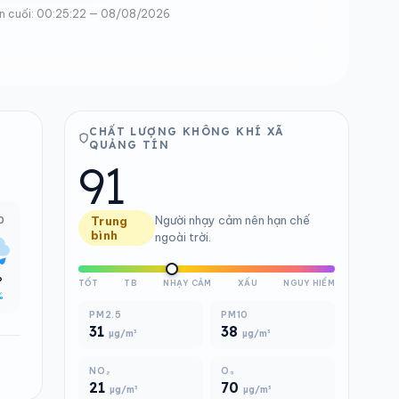
n cuối: 00:25:22 — 08/08/2026
CHẤT LƯỢNG KHÔNG KHÍ XÃ
QUẢNG TÍN
91
Người nhạy cảm nên hạn chế
0
Trung
bình
ngoài trời.
°
TỐT
TB
NHẠY CẢM
XẤU
NGUY HIỂM
%
PM2.5
PM10
31
38
µg/m³
µg/m³
NO₂
O₃
21
70
µg/m³
µg/m³