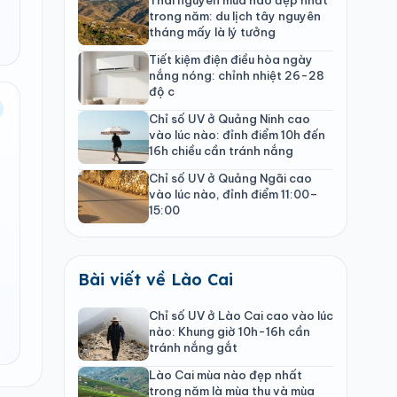
trong năm: du lịch tây nguyên
tháng mấy là lý tưởng
Tiết kiệm điện điều hòa ngày
nắng nóng: chỉnh nhiệt 26-28
độ c
Chỉ số UV ở Quảng Ninh cao
vào lúc nào: đỉnh điểm 10h đến
16h chiều cần tránh nắng
Chỉ số UV ở Quảng Ngãi cao
vào lúc nào, đỉnh điểm 11:00–
15:00
Bài viết về Lào Cai
Chỉ số UV ở Lào Cai cao vào lúc
nào: Khung giờ 10h-16h cần
tránh nắng gắt
Lào Cai mùa nào đẹp nhất
trong năm là mùa thu và mùa