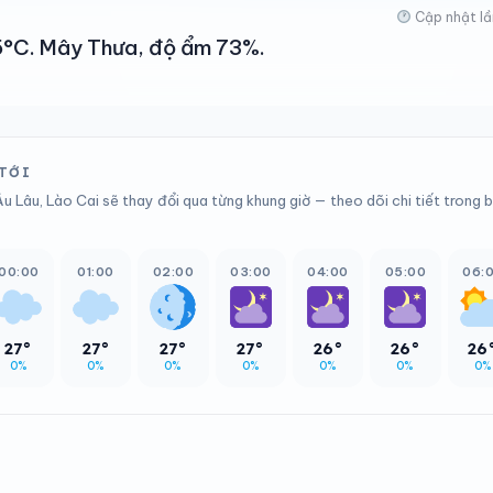
Cập nhật lầ
35°C. Mây Thưa, độ ẩm 73%.
 TỚI
u Lâu, Lào Cai sẽ thay đổi qua từng khung giờ — theo dõi chi tiết trong 
00:00
01:00
02:00
03:00
04:00
05:00
06:
27°
27°
27°
27°
26°
26°
26
0%
0%
0%
0%
0%
0%
0%