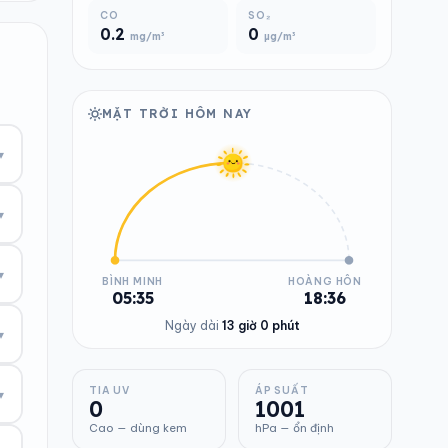
CO
SO₂
0.2
0
mg/m³
µg/m³
MẶT TRỜI HÔM NAY
▾
▾
▾
BÌNH MINH
HOÀNG HÔN
05:35
18:36
Ngày dài
13 giờ 0 phút
▾
TIA UV
ÁP SUẤT
▾
0
1001
Cao — dùng kem
hPa — ổn định