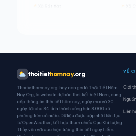
Xã Bát Xát
Xã 
Xã Chấn Thịnh
Xã C
Xã Cốc Lầu
Xã C
Xã Dương Quỳ
Xã G
Xã Hợp Thành
Xã H
VỀ C
thoitiet
homnay
.org
Xã Khao Mang
Xã L
Giới t
Thoitiethomnay.org, hay còn gọi là Thời Tiết Hôm
Xã Liên Sơn
Xã L
Nay Org, là website dự báo thời tiết Việt Nam, cung
Nguồn 
cấp thông tin thời tiết hôm nay, ngày mai và 30
Xã Mậu A
Xã M
ngày tới cho 34 tỉnh thành cùng hơn 3.000 xã
Liên h
phường trên cả nước. Dữ liệu được cập nhật liên tục
Xã Mường Bo
Xã 
từ OpenWeather, kết hợp tham chiếu Cục Khí tượng
Thủy văn với các hiện tượng thời tiết nguy hiểm.
Xã Nậm Chày
Xã 