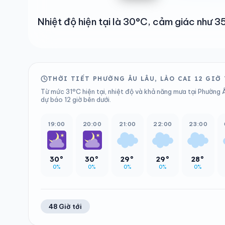
Nhiệt độ hiện tại là 30°C, cảm giác như 
THỜI TIẾT PHƯỜNG ÂU LÂU, LÀO CAI 12 GIỜ
Từ mức 31°C hiện tại, nhiệt độ và khả năng mưa tại Phường Â
dự báo 12 giờ bên dưới.
19:00
20:00
21:00
22:00
23:00
30°
30°
29°
29°
28°
0%
0%
0%
0%
0%
48 Giờ tới