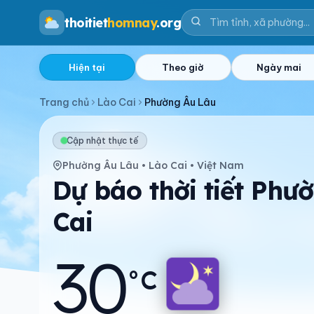
thoitiet
homnay
.org
Hiện tại
Theo giờ
Ngày mai
Trang chủ
Lào Cai
Phường Âu Lâu
Cập nhật thực tế
Phường Âu Lâu • Lào Cai • Việt Nam
Dự báo thời tiết Phư
Cai
30
°C