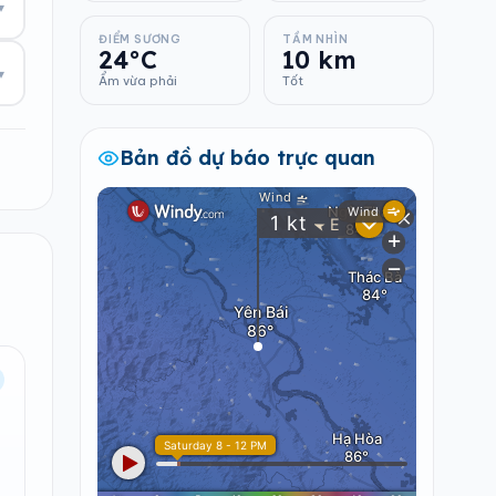
▾
ĐIỂM SƯƠNG
TẦM NHÌN
24°C
10 km
▾
Ẩm vừa phải
Tốt
Bản đồ dự báo trực quan