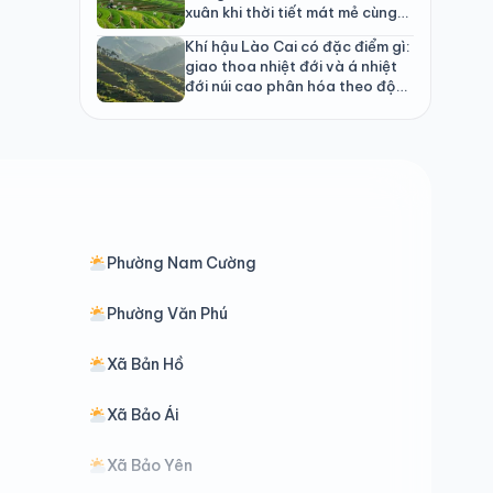
xuân khi thời tiết mát mẻ cùng
cảnh quan rực rỡ
Khí hậu Lào Cai có đặc điểm gì:
giao thoa nhiệt đới và á nhiệt
đới núi cao phân hóa theo độ
cao
Phường Nam Cường
Phường Văn Phú
Xã Bản Hồ
Xã Bảo Ái
Xã Bảo Yên