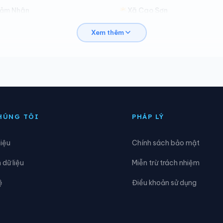
Cảm Nhân
Xã Cao Sơn
Xem thêm
hâu Quế
Xã Chế Tạo
ốc San
Xã Dền Sáng
ia Hội
Xã Gia Phú
ưng Khánh
Xã Khánh Hòa
HÚNG TÔI
PHÁP LÝ
âm Giang
Xã Lâm Thượng
hiệu
Chính sách bảo mật
ục Yên
Xã Lùng Phình
dữ liệu
Miễn trừ trách nhiệm
inh Lương
Xã Mỏ Vàng
ệ
Điều khoản sử dụng
Mường Hum
Xã Mường Khương
Nậm Có
Xã Nậm Xé