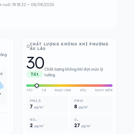
n cuối: 18:18:22 — 08/08/2026
CHẤT LƯỢNG KHÔNG KHÍ PHƯỜNG
ÂU LÂU
30
bảng
Chất lượng không khí đạt mức lý
00
Tốt
tưởng.
TỐT
TB
NHẠY CẢM
XẤU
NGUY HIỂM
°
PM2.5
PM10
7
8
µg/m³
µg/m³
NO₂
O₃
2
27
µg/m³
µg/m³