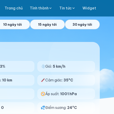
Trang chủ
Tỉnh thành
Tin tức
Widget
10 ngày tới
15 ngày tới
30 ngày tới
73%
Gió:
5 km/h
n:
10 km
Cảm giác:
35°C
Áp suất:
1001 hPa
:
0
Điểm sương:
24°C