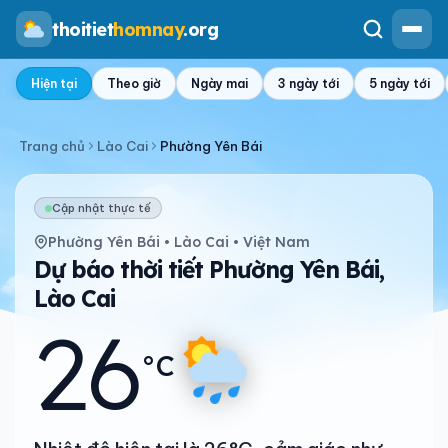
thoitiet
homnay
.org
Hiện tại
Theo giờ
Ngày mai
3 ngày tới
5 ngày tới
Trang chủ
Lào Cai
Phường Yên Bái
Cập nhật thực tế
Phường Yên Bái • Lào Cai • Việt Nam
Dự báo thời tiết Phường Yên Bái,
Lào Cai
26
°C