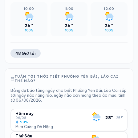
10:00
11:00
12:00
26°
26°
26°
100%
100%
100%
48 Giờ tới
TUẦN TỚI THỜI TIẾT PHƯỜNG YÊN BÁI, LÀO CAI
THẾ NÀO?
Bảng dự báo từng ngày cho biết Phường Yên Bái, Lào Cai sắp
tới ngày nào nắng ráo, ngày nào cần mang theo áo mưa, tính
từ 06/08/2026.
Hôm nay
▾
28°
25°
06/08
93%
Mưa Cường Độ Nặng
Thứ Sáu
ĐỘ ẨM
GIÓ