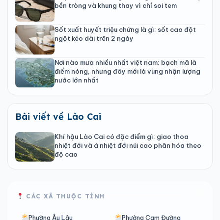
bền tròng và khung thay vì chỉ soi tem
Sốt xuất huyết triệu chứng là gì: sốt cao đột
ngột kéo dài trên 2 ngày
Nơi nào mưa nhiều nhất việt nam: bạch mã là
điểm nóng, nhưng đây mới là vùng nhận lượng
nước lớn nhất
Bài viết về Lào Cai
Khí hậu Lào Cai có đặc điểm gì: giao thoa
nhiệt đới và á nhiệt đới núi cao phân hóa theo
độ cao
CÁC XÃ THUỘC TỈNH
Phường Âu Lâu
Phường Cam Đường