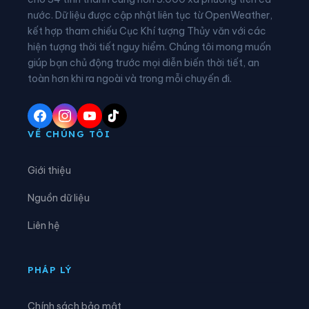
nước. Dữ liệu được cập nhật liên tục từ OpenWeather,
Xã Chấn Thịnh
Xã Châu Quế
kết hợp tham chiếu Cục Khí tượng Thủy văn với các
hiện tượng thời tiết nguy hiểm. Chúng tôi mong muốn
Xã Chế Tạo
Xã Chiềng Ken
giúp bạn chủ động trước mọi diễn biến thời tiết, an
Xã Cốc Lầu
Xã Cốc San
toàn hơn khi ra ngoài và trong mỗi chuyến đi.
Xã Dền Sáng
Xã Đông Cuông
Xã Dương Quỳ
Xã Gia Hội
VỀ CHÚNG TÔI
Xã Gia Phú
Xã Hạnh Phúc
Giới thiệu
Xã Hợp Thành
Xã Hưng Khánh
Nguồn dữ liệu
Xã Khánh Hòa
Xã Khánh Yên
Liên hệ
Xã Khao Mang
Xã Lâm Giang
Xã Lâm Thượng
Xã Lao Chải
PHÁP LÝ
Xã Liên Sơn
Xã Lục Yên
Chính sách bảo mật