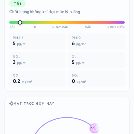
Tốt
Chất lượng không khí đạt mức lý tưởng.
TỐT
TB
NHẠY CẢM
XẤU
NGUY HIỂM
PM2.5
PM10
5
6
µg/m³
µg/m³
NO₂
O₃
3
5
µg/m³
µg/m³
CO
SO₂
0.2
0
mg/m³
µg/m³
MẶT TRỜI HÔM NAY