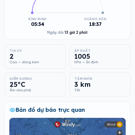
BÌNH MINH
HOÀNG HÔN
05:34
18:37
Ngày dài
13 giờ 2 phút
TIA UV
ÁP SUẤT
2
1005
Cao — dùng kem
hPa — ổn định
ĐIỂM SƯƠNG
TẦM NHÌN
25°C
3 km
Ẩm vừa phải
Tốt
Bản đồ dự báo trực quan