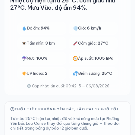
Nhiệt độ hiện tại là 26°C, cảm giác như
27°C. Mưa Vừa, độ ẩm 94%.
Độ ẩm:
94%
Gió:
6 km/h
Tầm nhìn:
3 km
Cảm giác:
27°C
Mưa:
100%
Áp suất:
1005 hPa
UV Index:
2
Điểm sương:
25°C
Cập nhật lần cuối: 09:42:15 — 06/08/2026
THỜI TIẾT PHƯỜNG YÊN BÁI, LÀO CAI 12 GIỜ TỚI
Từ mức 25°C hiện tại, nhiệt độ và khả năng mưa tại Phường
Yên Bái, Lào Cai sẽ thay đổi qua từng khung giờ — theo dõi
chi tiết trong bảng dự báo 12 giờ bên dưới.