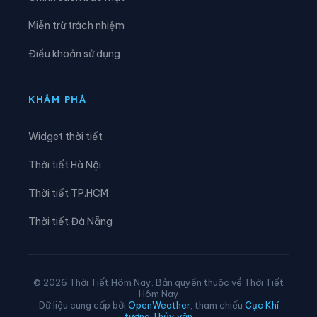
Xã Lùng Phình
Xã Lương Thịnh
Miễn trừ trách nhiệm
Xã Mậu A
Xã Minh Lương
Điều khoản sử dụng
Xã Mỏ Vàng
Xã Mù Cang Chải
Xã Mường Bo
Xã Mường Hum
KHÁM PHÁ
Xã Mường Khương
Xã Mường Lai
Widget thời tiết
Xã Nậm Chày
Xã Nậm Có
Thời tiết Hà Nội
Xã Nậm Xé
Xã Nghĩa Đô
Thời tiết TP.HCM
Xã Nghĩa Tâm
Xã Ngũ Chỉ Sơn
Thời tiết Đà Nẵng
Xã Pha Long
Xã Phình Hồ
Xã Phong Dụ Hạ
Xã Phong Dụ Thượng
© 2026 Thời Tiết Hôm Nay. Bản quyền thuộc về Thời Tiết
Hôm Nay
Xã Phong Hải
Xã Phúc Khánh
Dữ liệu cung cấp bởi
OpenWeather
, tham chiếu
Cục Khí
tượng Thủy văn