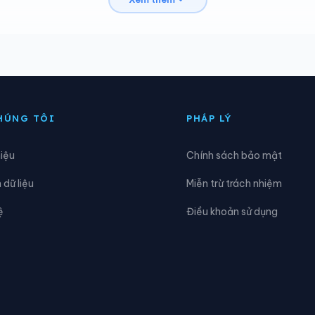
hấn Thịnh
Xã Chế Tạo
ốc San
Xã Dền Sáng
ia Hội
Xã Gia Phú
ưng Khánh
Xã Khánh Hòa
HÚNG TÔI
PHÁP LÝ
âm Giang
Xã Lâm Thượng
hiệu
Chính sách bảo mật
ục Yên
Xã Lùng Phình
dữ liệu
Miễn trừ trách nhiệm
inh Lương
Xã Mỏ Vàng
ệ
Điều khoản sử dụng
Mường Hum
Xã Mường Khương
Nậm Có
Xã Nậm Xé
gũ Chỉ Sơn
Xã Pha Long