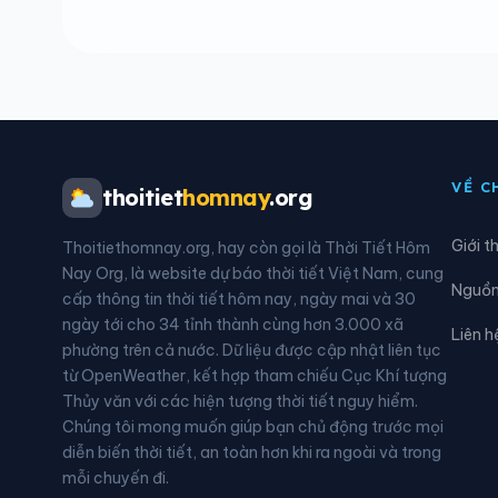
Xã Cát Thịnh
Xã C
Xã Cốc Lầu
Xã C
Xã Dương Quỳ
Xã G
Xã Hợp Thành
Xã H
VỀ C
thoitiet
homnay
.org
Xã Khao Mang
Xã L
Giới t
Thoitiethomnay.org, hay còn gọi là Thời Tiết Hôm
Xã Liên Sơn
Xã L
Nay Org, là website dự báo thời tiết Việt Nam, cung
Nguồn 
cấp thông tin thời tiết hôm nay, ngày mai và 30
Xã Mậu A
Xã M
ngày tới cho 34 tỉnh thành cùng hơn 3.000 xã
Liên h
phường trên cả nước. Dữ liệu được cập nhật liên tục
Xã Mường Bo
Xã 
từ OpenWeather, kết hợp tham chiếu Cục Khí tượng
Thủy văn với các hiện tượng thời tiết nguy hiểm.
Xã Nậm Chày
Xã 
Chúng tôi mong muốn giúp bạn chủ động trước mọi
diễn biến thời tiết, an toàn hơn khi ra ngoài và trong
Xã Nghĩa Tâm
Xã N
mỗi chuyến đi.