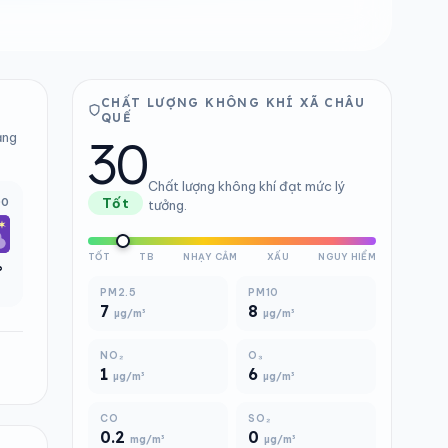
CHẤT LƯỢNG KHÔNG KHÍ XÃ CHÂU
QUẾ
30
ảng
Chất lượng không khí đạt mức lý
00
Tốt
tưởng.
TỐT
TB
NHẠY CẢM
XẤU
NGUY HIỂM
°
PM2.5
PM10
7
8
µg/m³
µg/m³
NO₂
O₃
1
6
µg/m³
µg/m³
CO
SO₂
0.2
0
mg/m³
µg/m³