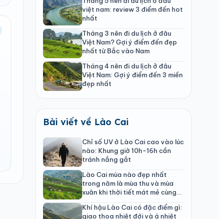
Tháng 5 nên đi du lịch ở đâu
việt nam: review 3 điểm đến hot
nhất
Tháng 3 nên đi du lịch ở đâu
Việt Nam? Gợi ý điểm đến đẹp
nhất từ Bắc vào Nam
Tháng 4 nên đi du lịch ở đâu
Việt Nam: Gợi ý điểm đến 3 miền
đẹp nhất
Bài viết về Lào Cai
Chỉ số UV ở Lào Cai cao vào lúc
nào: Khung giờ 10h-16h cần
tránh nắng gắt
Lào Cai mùa nào đẹp nhất
trong năm là mùa thu và mùa
xuân khi thời tiết mát mẻ cùng
cảnh quan rực rỡ
Khí hậu Lào Cai có đặc điểm gì:
giao thoa nhiệt đới và á nhiệt