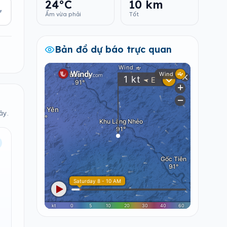
24°C
10 km
▾
Ẩm vừa phải
Tốt
Bản đồ dự báo trực quan
ây.