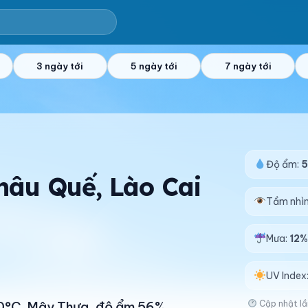
3 ngày tới
5 ngày tới
7 ngày tới
Độ ẩm:
Châu Quế, Lào Cai
Tầm nhì
Mưa:
12
UV Index
Cập nhật lầ
 40°C. Mây Thưa, độ ẩm 56%.