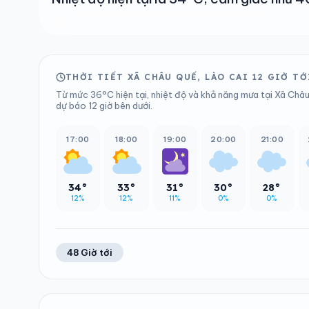
THỜI TIẾT XÃ CHÂU QUẾ, LÀO CAI 12 GIỜ TỚ
Từ mức 36°C hiện tại, nhiệt độ và khả năng mưa tại Xã Châu
dự báo 12 giờ bên dưới.
17:00
18:00
19:00
20:00
21:00
34°
33°
31°
30°
28°
12%
12%
11%
0%
0%
48 Giờ tới