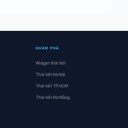
Xã Chiềng Ken
Xã Đông Cuông
Xã Hạnh Phúc
Xã Khánh Yên
KHÁM PHÁ
Xã Lao Chải
Widget thời tiết
Xã Lương Thịnh
Thời tiết Hà Nội
Xã Mù Cang Chải
Thời tiết TP.HCM
Xã Mường Lai
Thời tiết Đà Nẵng
Xã Nghĩa Đô
Xã Phình Hồ