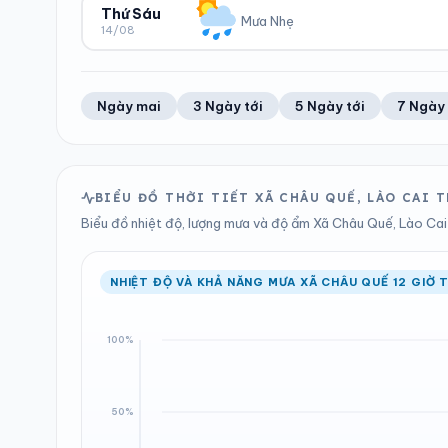
44%
8 km/h
5.42 mm
1000 hPa
Thứ Sáu
Mưa Nhẹ
14/08
Trung bình ngày
Tốc độ gió
Tổng cả ngày
Bình thường
ĐỘ ẨM
GIÓ
LƯỢNG MƯA
ÁP SUẤT
43%
7 km/h
3.55 mm
999 hPa
Trung bình ngày
Tốc độ gió
Tổng cả ngày
Bình thường
Ngày mai
3 Ngày tới
5 Ngày tới
7 Ngày 
LƯỢNG MƯA
ÁP SUẤT
0.3 mm
999 hPa
Tổng cả ngày
Bình thường
BIỂU ĐỒ THỜI TIẾT XÃ CHÂU QUẾ, LÀO CAI 
Biểu đồ nhiệt độ, lượng mưa và độ ẩm Xã Châu Quế, Lào Cai t
NHIỆT ĐỘ VÀ KHẢ NĂNG MƯA XÃ CHÂU QUẾ 12 GIỜ T