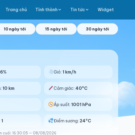
Trang chủ
Tỉnh thành
Tin tức
Widget
10 ngày tới
15 ngày tới
30 ngày tới
56%
Gió:
1 km/h
n:
10 km
Cảm giác:
40°C
%
Áp suất:
1001 hPa
:
1
Điểm sương:
24°C
n cuối: 16:30:05 — 08/08/2026