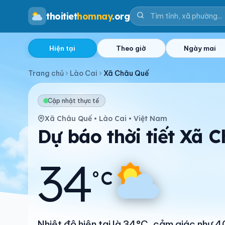
thoitiet
homnay
.org
Hiện tại
Theo giờ
Ngày mai
Trang chủ
Lào Cai
Xã Châu Quế
Cập nhật thực tế
Xã Châu Quế • Lào Cai • Việt Nam
Dự báo thời tiết Xã 
34
°C
Nhiệt độ hiện tại là 34°C, cảm giác như