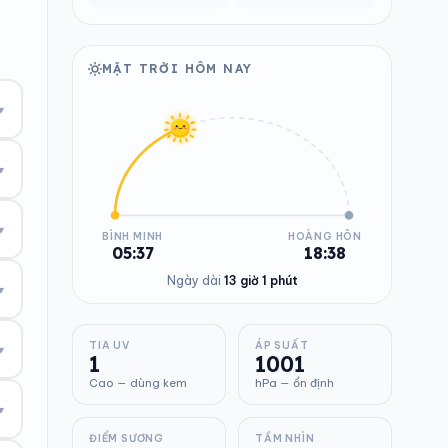
MẶT TRỜI HÔM NAY
▾
▾
▾
BÌNH MINH
HOÀNG HÔN
05:37
18:38
Ngày dài
13 giờ 1 phút
▾
TIA UV
ÁP SUẤT
▾
1
1001
Cao — dùng kem
hPa — ổn định
▾
ĐIỂM SƯƠNG
TẦM NHÌN