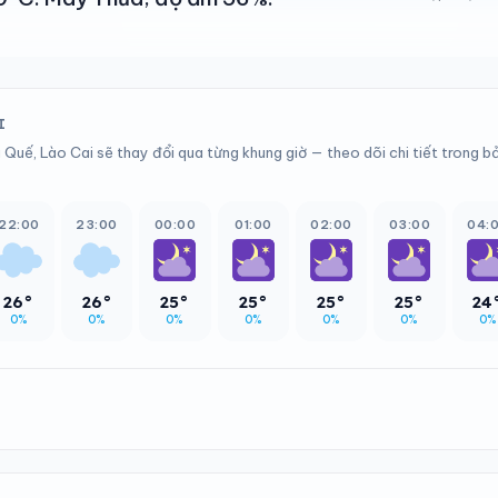
I
 Quế, Lào Cai sẽ thay đổi qua từng khung giờ — theo dõi chi tiết trong b
22:00
23:00
00:00
01:00
02:00
03:00
04:
26°
26°
25°
25°
25°
25°
24
0%
0%
0%
0%
0%
0%
0%