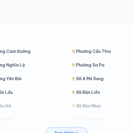
ờng Cam Đường
Phường Cầu Thia
ng Nghĩa Lộ
Phường Sa Pa
ng Yên Bái
Xã A Mú Sung
ản Lầu
Xã Bản Liền
ảo Hà
Xã Bảo Nhai
át Xát
Xã Cảm Nhân
Xem thêm