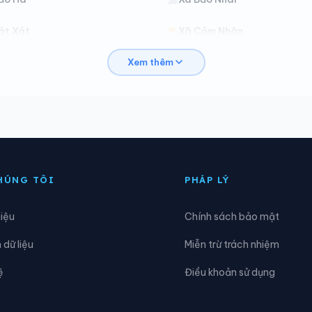
át Xát
Xã Cảm Nhân
Xem thêm
hấn Thịnh
Xã Châu Quế
ốc Lầu
Xã Cốc San
ương Quỳ
Xã Gia Hội
ợp Thành
Xã Hưng Khánh
HÚNG TÔI
PHÁP LÝ
Khao Mang
Xã Lâm Giang
hiệu
Chính sách bảo mật
iên Sơn
Xã Lục Yên
dữ liệu
Miễn trừ trách nhiệm
ậu A
Xã Minh Lương
ệ
Điều khoản sử dụng
ường Bo
Xã Mường Hum