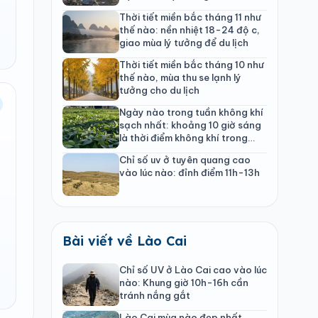
Thời tiết miền bắc tháng 11 như
thế nào: nền nhiệt 18-24 độ c,
giao mùa lý tưởng để du lịch
Thời tiết miền bắc tháng 10 như
thế nào, mùa thu se lạnh lý
tưởng cho du lịch
Ngày nào trong tuần không khí
sạch nhất: khoảng 10 giờ sáng
là thời điểm không khí trong
lành nhất
Chỉ số uv ở tuyên quang cao
vào lúc nào: đỉnh điểm 11h-13h
Bài viết về Lào Cai
Chỉ số UV ở Lào Cai cao vào lúc
nào: Khung giờ 10h-16h cần
tránh nắng gắt
Lào Cai mùa nào đẹp nhất