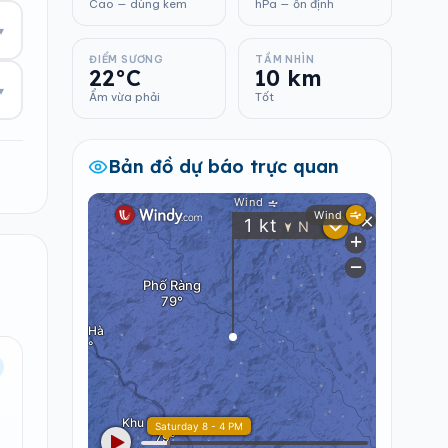
Cao — dùng kem
hPa — ổn định
▾
ĐIỂM SƯƠNG
TẦM NHÌN
22°C
10 km
▾
Ẩm vừa phải
Tốt
Bản đồ dự báo trực quan