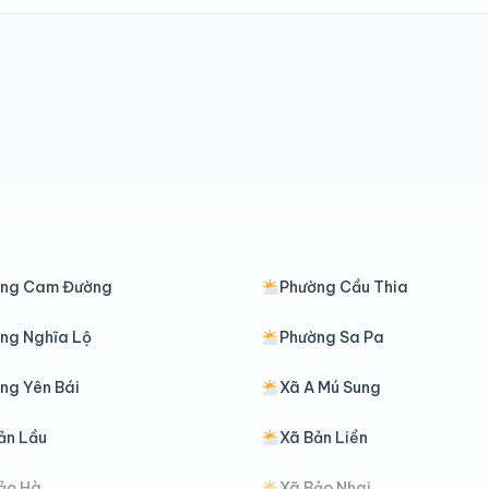
ờng Cam Đường
Phường Cầu Thia
ng Nghĩa Lộ
Phường Sa Pa
ng Yên Bái
Xã A Mú Sung
ản Lầu
Xã Bản Liền
ảo Hà
Xã Bảo Nhai