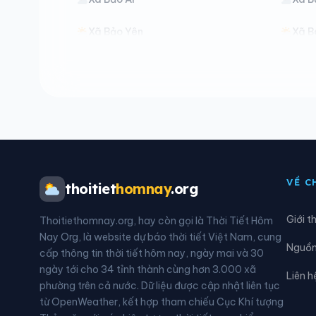
Xã Bảo Yên
Xã B
Xã Cát Thịnh
Xã C
Xã Chiềng Ken
Xã C
Xã Đông Cuông
Xã D
Xã Hạnh Phúc
Xã H
VỀ C
thoitiet
homnay
.org
Xã Khánh Yên
Xã 
Giới t
Thoitiethomnay.org, hay còn gọi là Thời Tiết Hôm
Xã Lao Chải
Xã L
Nay Org, là website dự báo thời tiết Việt Nam, cung
Nguồn 
cấp thông tin thời tiết hôm nay, ngày mai và 30
Xã Lương Thịnh
Xã M
ngày tới cho 34 tỉnh thành cùng hơn 3.000 xã
Liên h
phường trên cả nước. Dữ liệu được cập nhật liên tục
Xã Mù Cang Chải
Xã M
từ OpenWeather, kết hợp tham chiếu Cục Khí tượng