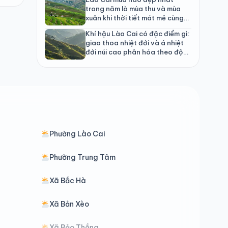
trong năm là mùa thu và mùa
xuân khi thời tiết mát mẻ cùng
cảnh quan rực rỡ
Khí hậu Lào Cai có đặc điểm gì:
giao thoa nhiệt đới và á nhiệt
đới núi cao phân hóa theo độ
cao
Phường Lào Cai
Phường Trung Tâm
Xã Bắc Hà
Xã Bản Xèo
Xã Bảo Thắng