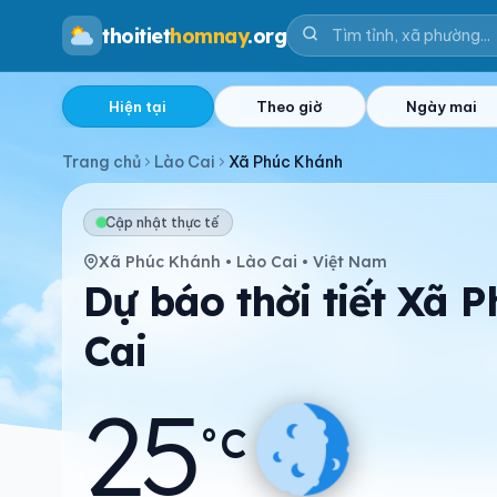
thoitiet
homnay
.org
Hiện tại
Theo giờ
Ngày mai
Trang chủ
Lào Cai
Xã Phúc Khánh
Cập nhật thực tế
Xã Phúc Khánh • Lào Cai • Việt Nam
Dự báo thời tiết Xã 
Cai
25
°C