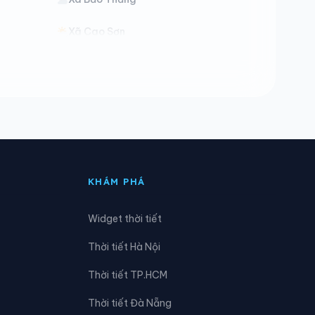
Xã Cao Sơn
Xã Chế Tạo
Xã Dền Sáng
Xã Gia Phú
Xã Khánh Hòa
KHÁM PHÁ
Xã Lâm Thượng
Widget thời tiết
Xã Lùng Phình
Thời tiết Hà Nội
Xã Mỏ Vàng
Thời tiết TP.HCM
Xã Mường Khương
Thời tiết Đà Nẵng