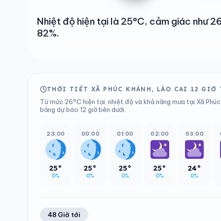
Nhiệt độ hiện tại là 25°C, cảm giác như 
82%.
THỜI TIẾT XÃ PHÚC KHÁNH, LÀO CAI 12 GIỜ
Từ mức 26°C hiện tại, nhiệt độ và khả năng mưa tại Xã Phúc 
bảng dự báo 12 giờ bên dưới.
23:00
00:00
01:00
02:00
03:00
25°
25°
25°
25°
24°
0%
0%
0%
0%
0%
48 Giờ tới