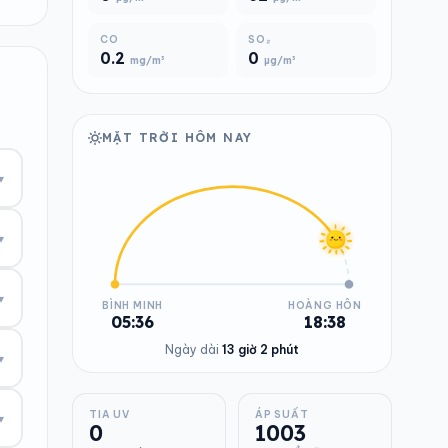
CO
SO₂
0.2
0
mg/m³
µg/m³
MẶT TRỜI HÔM NAY
▾
▾
▾
BÌNH MINH
HOÀNG HÔN
05:36
18:38
Ngày dài
13 giờ 2 phút
▾
TIA UV
ÁP SUẤT
▾
0
1003