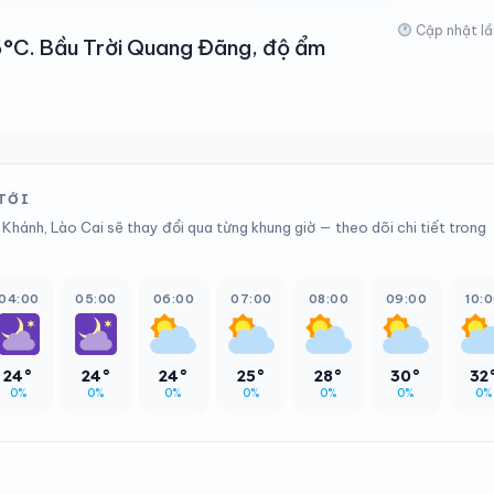
Cập nhật lầ
26°C. Bầu Trời Quang Đãng, độ ẩm
 TỚI
Khánh, Lào Cai sẽ thay đổi qua từng khung giờ — theo dõi chi tiết trong
04:00
05:00
06:00
07:00
08:00
09:00
10:
24°
24°
24°
25°
28°
30°
32
0%
0%
0%
0%
0%
0%
0%