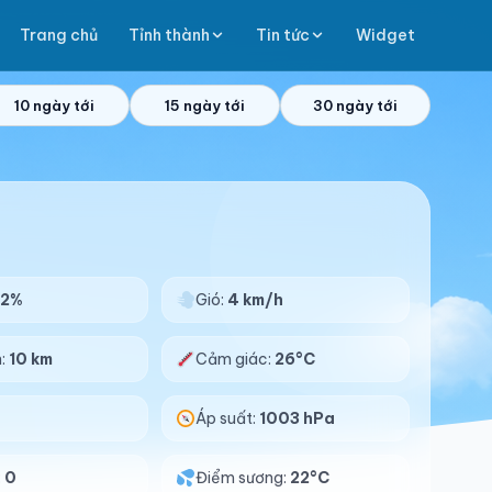
Trang chủ
Tỉnh thành
Tin tức
Widget
10 ngày tới
15 ngày tới
30 ngày tới
82%
Gió:
4 km/h
n:
10 km
Cảm giác:
26°C
Áp suất:
1003 hPa
:
0
Điểm sương:
22°C