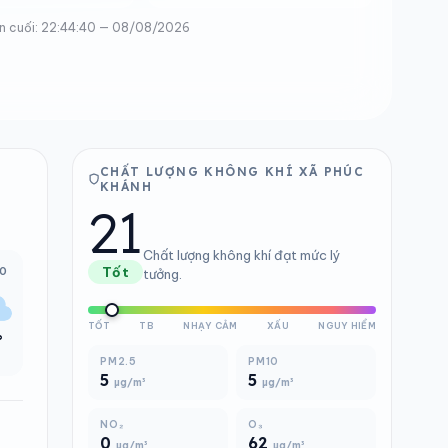
n cuối: 22:44:40 — 08/08/2026
CHẤT LƯỢNG KHÔNG KHÍ XÃ PHÚC
KHÁNH
21
Chất lượng không khí đạt mức lý
00
Tốt
tưởng.
TỐT
TB
NHẠY CẢM
XẤU
NGUY HIỂM
°
PM2.5
PM10
5
5
µg/m³
µg/m³
NO₂
O₃
0
62
µg/m³
µg/m³