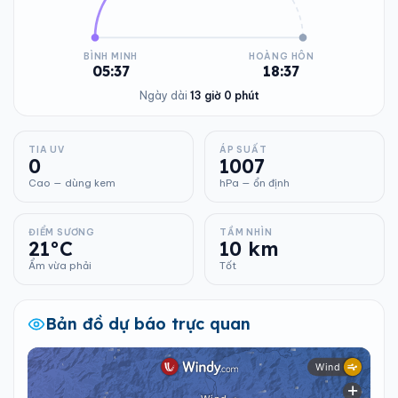
BÌNH MINH
HOÀNG HÔN
05:37
18:37
Ngày dài
13 giờ 0 phút
TIA UV
ÁP SUẤT
0
1007
Cao — dùng kem
hPa — ổn định
ĐIỂM SƯƠNG
TẦM NHÌN
21°C
10 km
Ẩm vừa phải
Tốt
Bản đồ dự báo trực quan