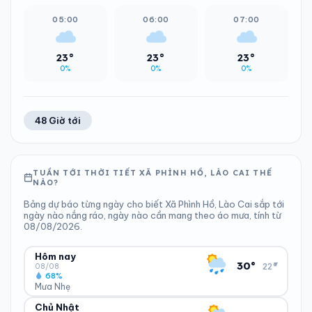
05:00
06:00
07:00
23°
23°
23°
0%
0%
0%
48 Giờ tới
TUẦN TỚI THỜI TIẾT XÃ PHÌNH HỒ, LÀO CAI THẾ
NÀO?
Bảng dự báo từng ngày cho biết Xã Phình Hồ, Lào Cai sắp tới
ngày nào nắng ráo, ngày nào cần mang theo áo mưa, tính từ
08/08/2026.
Hôm nay
▾
30°
22°
08/08
68%
Mưa Nhẹ
Chủ Nhật
ĐỘ ẨM
GIÓ