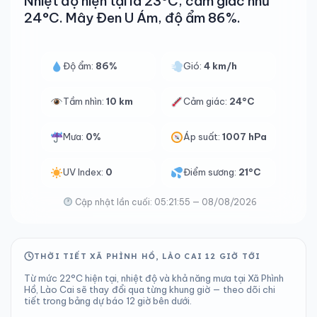
Nhiệt độ hiện tại là 23°C, cảm giác như
24°C. Mây Đen U Ám, độ ẩm 86%.
Độ ẩm:
86%
Gió:
4 km/h
Tầm nhìn:
10 km
Cảm giác:
24°C
Mưa:
0%
Áp suất:
1007 hPa
UV Index:
0
Điểm sương:
21°C
Cập nhật lần cuối: 05:21:55 — 08/08/2026
THỜI TIẾT XÃ PHÌNH HỒ, LÀO CAI 12 GIỜ TỚI
Từ mức 22°C hiện tại, nhiệt độ và khả năng mưa tại Xã Phình
Hồ, Lào Cai sẽ thay đổi qua từng khung giờ — theo dõi chi
tiết trong bảng dự báo 12 giờ bên dưới.