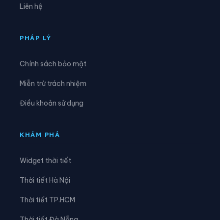
Liên hệ
Xã Khánh Yên
Xã Khao Mang
Xã Lâm Giang
Xã Lâm Thượng
PHÁP LÝ
Xã Lao Chải
Xã Liên Sơn
Chính sách bảo mật
Xã Lục Yên
Xã Lùng Phình
Miễn trừ trách nhiệm
Xã Lương Thịnh
Xã Mậu A
Điều khoản sử dụng
Xã Minh Lương
Xã Mỏ Vàng
Xã Mù Cang Chải
Xã Mường Bo
KHÁM PHÁ
Xã Mường Hum
Xã Mường Khương
Widget thời tiết
Xã Mường Lai
Xã Nậm Chày
Thời tiết Hà Nội
Xã Nậm Có
Xã Nậm Xé
Thời tiết TP.HCM
Xã Nghĩa Đô
Xã Nghĩa Tâm
Thời tiết Đà Nẵng