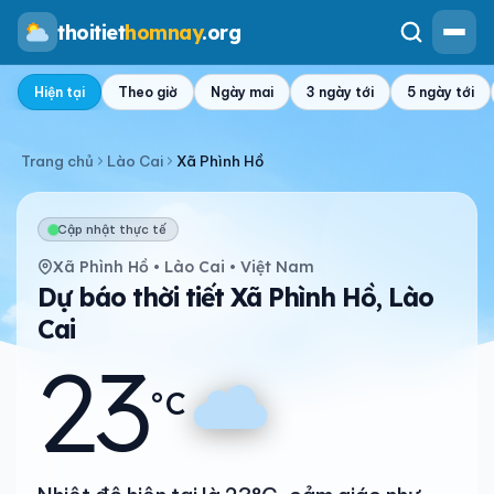
thoitiet
homnay
.org
Hiện tại
Theo giờ
Ngày mai
3 ngày tới
5 ngày tới
Trang chủ
Lào Cai
Xã Phình Hồ
Cập nhật thực tế
Xã Phình Hồ • Lào Cai • Việt Nam
Dự báo thời tiết Xã Phình Hồ, Lào
Cai
23
°C