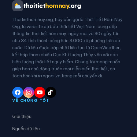
Xã Bảo Ái
Xã Bảo Hà
thoitiet
homnay
.org
Xã Bảo Nhai
Xã Bảo Thắng
Thoitiethomnay.org, hay còn gọi là Thời Tiết Hôm Nay
Xã Bảo Yên
Xã Bát Xát
Org, là website dự báo thời tiết Việt Nam, cung cấp
thông tin thời tiết hôm nay, ngày mai và 30 ngày tới
Xã Cảm Nhân
Xã Cao Sơn
cho 34 tỉnh thành cùng hơn 3.000 xã phường trên cả
nước. Dữ liệu được cập nhật liên tục từ OpenWeather,
Xã Cát Thịnh
Xã Chấn Thịnh
kết hợp tham chiếu Cục Khí tượng Thủy văn với các
hiện tượng thời tiết nguy hiểm. Chúng tôi mong muốn
Xã Châu Quế
Xã Chế Tạo
giúp bạn chủ động trước mọi diễn biến thời tiết, an
Xã Chiềng Ken
Xã Cốc Lầu
toàn hơn khi ra ngoài và trong mỗi chuyến đi.
Xã Cốc San
Xã Dền Sáng
Xã Đông Cuông
Xã Dương Quỳ
VỀ CHÚNG TÔI
Xã Gia Hội
Xã Gia Phú
Giới thiệu
Xã Hạnh Phúc
Xã Hợp Thành
Nguồn dữ liệu
Xã Hưng Khánh
Xã Khánh Hòa