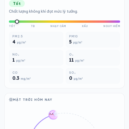
Tốt
Chất lượng không khí đạt mức lý tưởng.
TỐT
TB
NHẠY CẢM
XẤU
NGUY HIỂM
PM2.5
PM10
4
5
µg/m³
µg/m³
NO₂
O₃
1
11
µg/m³
µg/m³
CO
SO₂
0.3
0
mg/m³
µg/m³
MẶT TRỜI HÔM NAY