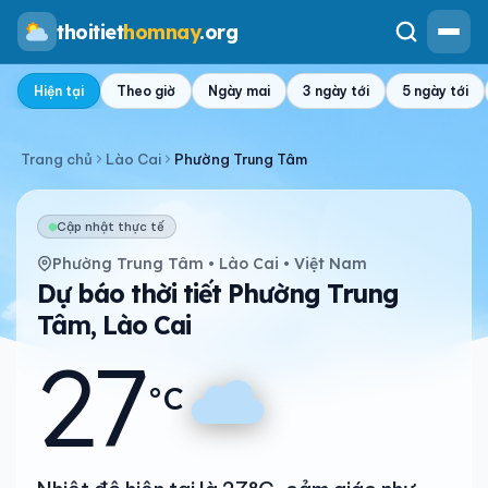
thoitiet
homnay
.org
Hiện tại
Theo giờ
Ngày mai
3 ngày tới
5 ngày tới
Trang chủ
Lào Cai
Phường Trung Tâm
Cập nhật thực tế
Phường Trung Tâm • Lào Cai • Việt Nam
Dự báo thời tiết Phường Trung
Tâm, Lào Cai
27
°C