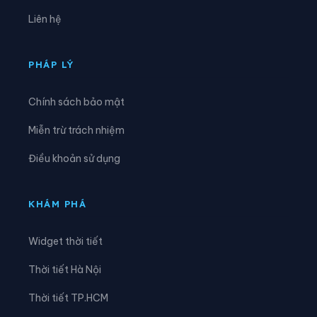
Xã Khánh Hòa
Xã Khánh Yên
Liên hệ
Xã Khao Mang
Xã Lâm Giang
Xã Lâm Thượng
Xã Lao Chải
PHÁP LÝ
Xã Liên Sơn
Xã Lục Yên
Chính sách bảo mật
Xã Lùng Phình
Xã Lương Thịnh
Miễn trừ trách nhiệm
Xã Mậu A
Xã Minh Lương
Điều khoản sử dụng
Xã Mỏ Vàng
Xã Mù Cang Chải
Xã Mường Bo
Xã Mường Hum
KHÁM PHÁ
Xã Mường Khương
Xã Mường Lai
Widget thời tiết
Xã Nậm Chày
Xã Nậm Có
Thời tiết Hà Nội
Xã Nậm Xé
Xã Nghĩa Đô
Thời tiết TP.HCM
Xã Nghĩa Tâm
Xã Ngũ Chỉ Sơn