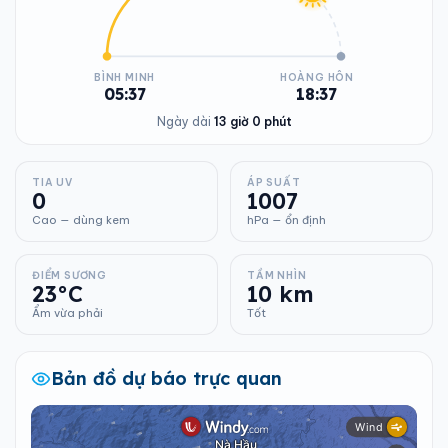
BÌNH MINH
HOÀNG HÔN
05:37
18:37
Ngày dài
13 giờ 0 phút
TIA UV
ÁP SUẤT
0
1007
Cao — dùng kem
hPa — ổn định
ĐIỂM SƯƠNG
TẦM NHÌN
23°C
10 km
Ẩm vừa phải
Tốt
Bản đồ dự báo trực quan