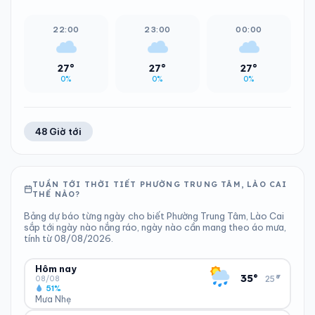
22:00
23:00
00:00
27°
27°
27°
0%
0%
0%
48 Giờ tới
TUẦN TỚI THỜI TIẾT PHƯỜNG TRUNG TÂM, LÀO CAI
THẾ NÀO?
Bảng dự báo từng ngày cho biết Phường Trung Tâm, Lào Cai
sắp tới ngày nào nắng ráo, ngày nào cần mang theo áo mưa,
tính từ 08/08/2026.
Hôm nay
▾
35°
25°
08/08
51%
Mưa Nhẹ