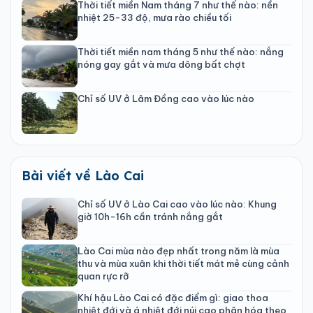
Thời tiết miền Nam tháng 7 như thế nào: nền
nhiệt 25-33 độ, mưa rào chiều tối
Thời tiết miền nam tháng 5 như thế nào: nắng
nóng gay gắt và mưa dông bất chợt
Chỉ số UV ở Lâm Đồng cao vào lúc nào
Bài viết về Lào Cai
Chỉ số UV ở Lào Cai cao vào lúc nào: Khung
giờ 10h-16h cần tránh nắng gắt
Lào Cai mùa nào đẹp nhất trong năm là mùa
thu và mùa xuân khi thời tiết mát mẻ cùng cảnh
quan rực rỡ
Khí hậu Lào Cai có đặc điểm gì: giao thoa
nhiệt đới và á nhiệt đới núi cao phân hóa theo