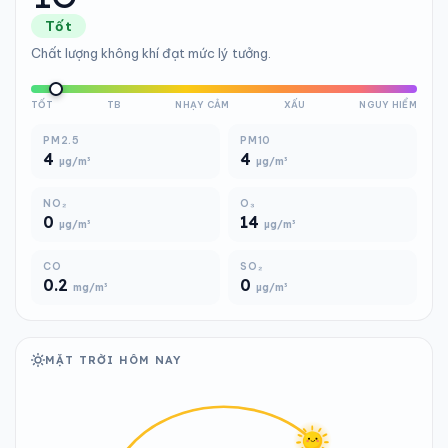
Tốt
Chất lượng không khí đạt mức lý tưởng.
TỐT
TB
NHẠY CẢM
XẤU
NGUY HIỂM
PM2.5
PM10
4
4
µg/m³
µg/m³
NO₂
O₃
0
14
µg/m³
µg/m³
CO
SO₂
0.2
0
mg/m³
µg/m³
MẶT TRỜI HÔM NAY