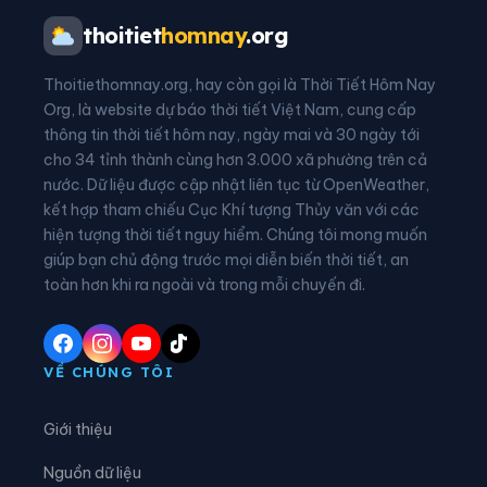
Xã Bảo Hà
Xã Bảo Nhai
thoitiet
homnay
.org
Xã Bảo Thắng
Xã Bảo Yên
Thoitiethomnay.org, hay còn gọi là Thời Tiết Hôm Nay
Xã Bát Xát
Xã Cảm Nhân
Org, là website dự báo thời tiết Việt Nam, cung cấp
thông tin thời tiết hôm nay, ngày mai và 30 ngày tới
Xã Cao Sơn
Xã Cát Thịnh
cho 34 tỉnh thành cùng hơn 3.000 xã phường trên cả
nước. Dữ liệu được cập nhật liên tục từ OpenWeather,
Xã Chấn Thịnh
Xã Châu Quế
kết hợp tham chiếu Cục Khí tượng Thủy văn với các
hiện tượng thời tiết nguy hiểm. Chúng tôi mong muốn
Xã Chế Tạo
Xã Chiềng Ken
giúp bạn chủ động trước mọi diễn biến thời tiết, an
Xã Cốc Lầu
Xã Cốc San
toàn hơn khi ra ngoài và trong mỗi chuyến đi.
Xã Dền Sáng
Xã Đông Cuông
Xã Dương Quỳ
Xã Gia Hội
VỀ CHÚNG TÔI
Xã Gia Phú
Xã Hạnh Phúc
Giới thiệu
Xã Hợp Thành
Xã Hưng Khánh
Nguồn dữ liệu