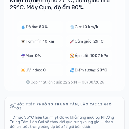
Nhiệt độ hiện tại là 27°C, cảm giác như
29°C. Mây Cụm, độ ẩm 80%.
Độ ẩm:
80%
Gió:
10 km/h
Tầm nhìn:
10 km
Cảm giác:
29°C
Mưa:
0%
Áp suất:
1007 hPa
UV Index:
0
Điểm sương:
23°C
Cập nhật lần cuối: 22:25:14 — 08/08/2026
THỜI TIẾT PHƯỜNG TRUNG TÂM, LÀO CAI 12 GIỜ
TỚI
Từ mức 35°C hiện tại, nhiệt độ và khả năng mưa tại Phường
Trung Tâm, Lào Cai sẽ thay đổi qua từng khung giờ — theo
dõi chi tiết trong bảng dự báo 12 giờ bên dưới.