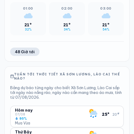
01:00
02:00
03:00
21°
21°
21°
32%
34%
54%
48 Giờ tới
TUẦN TỚI THỜI TIẾT XÃ SƠN LƯƠNG, LÀO CAI THẾ
NÀO?
Bảng dự báo từng ngày cho biết Xã Sơn Lương, Lào Cai sắp
tới ngày nào nắng ráo, ngày nào cần mang theo áo mưa, tính
từ 07/08/2026.
Hôm nay
▾
25°
20°
07/08
86%
Mưa Vừa
Thứ Bảy
ĐỘ ẨM
GIÓ