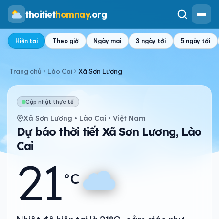
thoitiet
homnay
.org
Hiện tại
Theo giờ
Ngày mai
3 ngày tới
5 ngày tới
Trang chủ
Lào Cai
Xã Sơn Lương
Cập nhật thực tế
Xã Sơn Lương • Lào Cai • Việt Nam
Dự báo thời tiết Xã Sơn Lương, Lào
Cai
21
°C