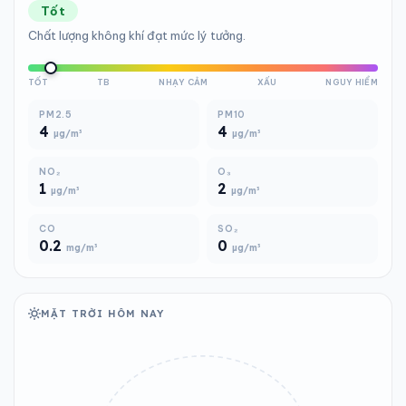
Tốt
Chất lượng không khí đạt mức lý tưởng.
TỐT
TB
NHẠY CẢM
XẤU
NGUY HIỂM
PM2.5
PM10
4
4
µg/m³
µg/m³
NO₂
O₃
1
2
µg/m³
µg/m³
CO
SO₂
0.2
0
mg/m³
µg/m³
MẶT TRỜI HÔM NAY