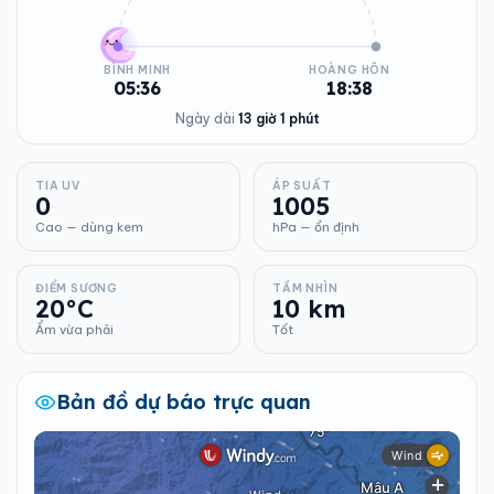
BÌNH MINH
HOÀNG HÔN
05:36
18:38
Ngày dài
13 giờ 1 phút
TIA UV
ÁP SUẤT
0
1005
Cao — dùng kem
hPa — ổn định
ĐIỂM SƯƠNG
TẦM NHÌN
20°C
10 km
Ẩm vừa phải
Tốt
Bản đồ dự báo trực quan