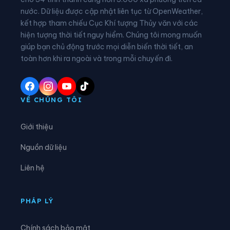
nước. Dữ liệu được cập nhật liên tục từ OpenWeather,
Xã Cát Thịnh
Xã Chấn Thịnh
kết hợp tham chiếu Cục Khí tượng Thủy văn với các
hiện tượng thời tiết nguy hiểm. Chúng tôi mong muốn
Xã Châu Quế
Xã Chế Tạo
giúp bạn chủ động trước mọi diễn biến thời tiết, an
Xã Chiềng Ken
Xã Cốc Lầu
toàn hơn khi ra ngoài và trong mỗi chuyến đi.
Xã Cốc San
Xã Dền Sáng
Xã Đông Cuông
Xã Dương Quỳ
VỀ CHÚNG TÔI
Xã Gia Hội
Xã Gia Phú
Giới thiệu
Xã Hạnh Phúc
Xã Hợp Thành
Nguồn dữ liệu
Xã Hưng Khánh
Xã Khánh Hòa
Liên hệ
Xã Khánh Yên
Xã Khao Mang
Xã Lâm Giang
Xã Lâm Thượng
PHÁP LÝ
Xã Lao Chải
Xã Liên Sơn
Chính sách bảo mật