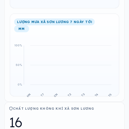
LƯỢNG MƯA XÃ SƠN LƯƠNG 7 NGÀY TỚI
MM
CHẤT LƯỢNG KHÔNG KHÍ XÃ SƠN LƯƠNG
16