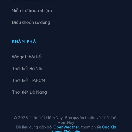
Xã Lục Yên
Xã Lùng Phình
Miễn trừ trách nhiệm
Xã Lương Thịnh
Xã Mậu A
Điều khoản sử dụng
Xã Minh Lương
Xã Mỏ Vàng
Xã Mù Cang Chải
Xã Mường Bo
KHÁM PHÁ
Xã Mường Hum
Xã Mường Khương
Widget thời tiết
Xã Mường Lai
Xã Nậm Chày
Thời tiết Hà Nội
Xã Nậm Có
Xã Nậm Xé
Thời tiết TP.HCM
Xã Nghĩa Đô
Xã Nghĩa Tâm
Thời tiết Đà Nẵng
Xã Ngũ Chỉ Sơn
Xã Pha Long
Xã Phình Hồ
Xã Phong Dụ Hạ
© 2026 Thời Tiết Hôm Nay. Bản quyền thuộc về Thời Tiết
Hôm Nay
Xã Phong Dụ Thượng
Xã Phong Hải
Dữ liệu cung cấp bởi
OpenWeather
, tham chiếu
Cục Khí
tượng Thủy văn