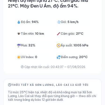
Nhiệt độ hiện tại là 21°C, cảm giác như
21°C. Mây Đen U Ám, độ ẩm 94%.
Độ ẩm:
94%
Gió:
5 km/h
Tầm nhìn:
10 km
Cảm giác:
21°C
Mưa:
32%
Áp suất:
1005 hPa
UV Index:
0
Điểm sương:
20°C
Cập nhật lần cuối: 00:43:37 — 07/08/2026
THỜI TIẾT XÃ SƠN LƯƠNG, LÀO CAI 12 GIỜ TỚI
Từ mức 25°C hiện tại, nhiệt độ và khả năng mưa tại Xã Sơn
Lương, Lào Cai sẽ thay đổi qua từng khung giờ — theo dõi chi
tiết trong bảng dự báo 12 giờ bên dưới.