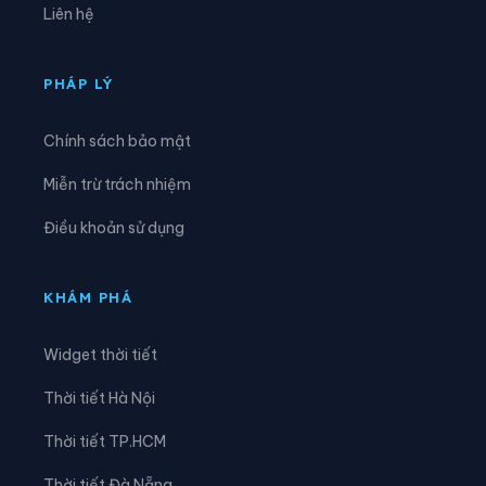
Liên hệ
Xã Hải Lộc
Xã Hạnh Lâm
Xã Hoa Quân
Xã Hợp Minh
PHÁP LÝ
Xã Hùng Chân
Xã Hùng Châu
Chính sách bảo mật
Xã Hưng Nguyên
Xã Hưng Nguyên Nam
Miễn trừ trách nhiệm
Xã Huồi Tụ
Xã Hữu Khuông
Điều khoản sử dụng
Xã Hữu Kiệm
Xã Keng Đu
Xã Kim Bảng
Xã Kim Liên
KHÁM PHÁ
Xã Lam Thành
Xã Lượng Minh
Widget thời tiết
Xã Lương Sơn
Xã Mậu Thạch
Thời tiết Hà Nội
Xã Minh Châu
Xã Minh Hợp
Thời tiết TP.HCM
Xã Môn Sơn
Xã Mường Chọng
Thời tiết Đà Nẵng