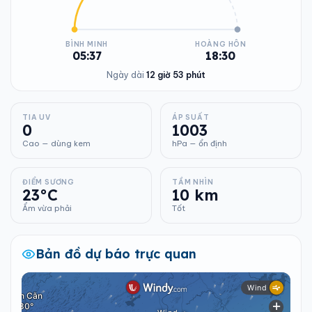
BÌNH MINH
HOÀNG HÔN
05:37
18:30
Ngày dài
12 giờ 53 phút
TIA UV
ÁP SUẤT
0
1003
Cao — dùng kem
hPa — ổn định
ĐIỂM SƯƠNG
TẦM NHÌN
23°C
10 km
Ẩm vừa phải
Tốt
Bản đồ dự báo trực quan