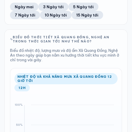
43%
16 km/h
13
Tốt
ĐIỂM SƯƠNG
% MƯA
2.06 mm
999 hPa
24°C
55%
Trung bình ngày
Tốc độ gió
Ngày mai
3 Ngày tới
5 Ngày tới
Chỉ số UV
Ước lượng
Tổng cả ngày
Bình thường
Ổn định
Khả năng mưa
7 Ngày tới
10 Ngày tới
15 Ngày tới
TIA UV
TẦM NHÌN
LƯỢNG MƯA
ÁP SUẤT
13
Tốt
ĐIỂM SƯƠNG
% MƯA
0.85 mm
999 hPa
23°C
99%
Chỉ số UV
Ước lượng
Tổng cả ngày
Bình thường
Ổn định
Khả năng mưa
BIỂU ĐỒ THỜI TIẾT XÃ QUANG ĐỒNG, NGHỆ AN
TRONG THỜI GIAN TỚI NHƯ THẾ NÀO?
LƯỢNG MƯA
ÁP SUẤT
ĐIỂM SƯƠNG
% MƯA
2.52 mm
999 hPa
22°C
93%
Biểu đồ nhiệt độ, lượng mưa và độ ẩm Xã Quang Đồng, Nghệ
Tổng cả ngày
Bình thường
An theo ngày giúp bạn nắm xu hướng thời tiết khu vực mình ở
Ổn định
Khả năng mưa
chỉ trong vài giây.
ĐIỂM SƯƠNG
% MƯA
22°C
93%
Ổn định
Khả năng mưa
NHIỆT ĐỘ VÀ KHẢ NĂNG MƯA XÃ QUANG ĐỒNG 12
GIỜ TỚI
12H