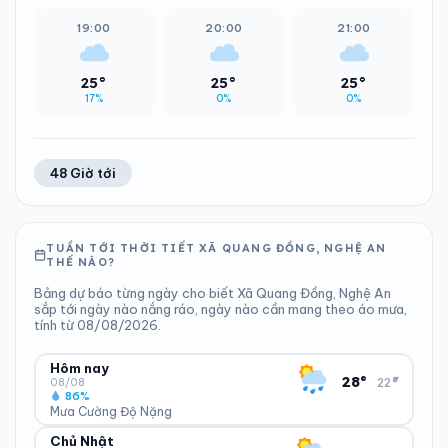
19:00
20:00
21:00
25°
25°
25°
17%
0%
0%
48 Giờ tới
TUẦN TỚI THỜI TIẾT XÃ QUANG ĐỒNG, NGHỆ AN
THẾ NÀO?
Bảng dự báo từng ngày cho biết Xã Quang Đồng, Nghệ An
sắp tới ngày nào nắng ráo, ngày nào cần mang theo áo mưa,
tính từ 08/08/2026.
Hôm nay
▾
28°
22°
08/08
86%
Mưa Cường Độ Nặng
Chủ Nhật
ĐỘ ẨM
GIÓ