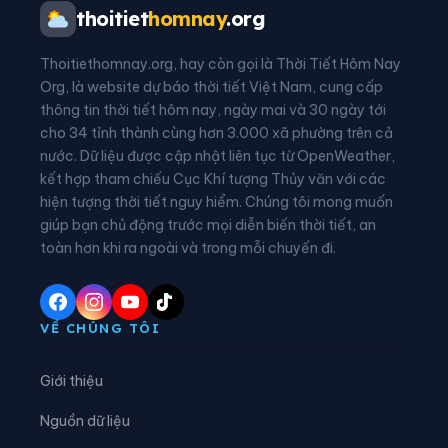
Xã Bạch Ngọc
Xã Bích Hào
thoitiet
homnay
.org
Xã Bình Chuẩn
Xã Bình Minh
Thoitiethomnay.org, hay còn gọi là Thời Tiết Hôm Nay
Xã Cam Phục
Xã Cát Ngạn
Org, là website dự báo thời tiết Việt Nam, cung cấp
thông tin thời tiết hôm nay, ngày mai và 30 ngày tới
Xã Châu Bình
Xã Châu Hồng
cho 34 tỉnh thành cùng hơn 3.000 xã phường trên cả
nước. Dữ liệu được cập nhật liên tục từ OpenWeather,
Xã Châu Khê
Xã Châu Lộc
kết hợp tham chiếu Cục Khí tượng Thủy văn với các
hiện tượng thời tiết nguy hiểm. Chúng tôi mong muốn
Xã Châu Tiến
Xã Chiêu Lưu
giúp bạn chủ động trước mọi diễn biến thời tiết, an
Xã Con Cuông
Xã Đại Đồng
toàn hơn khi ra ngoài và trong mỗi chuyến đi.
Xã Đại Huệ
Xã Diễn Châu
Xã Đô Lương
Xã Đông Hiếu
VỀ CHÚNG TÔI
Xã Đông Lộc
Xã Đông Thành
Giới thiệu
Xã Đức Châu
Xã Giai Lạc
Nguồn dữ liệu
Xã Giai Xuân
Xã Hải Châu