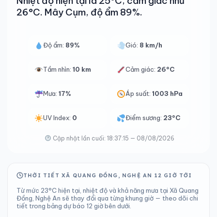
Nhiệt độ hiện tại là 25°C, cảm giác như
26°C. Mây Cụm, độ ẩm 89%.
Độ ẩm:
89%
Gió:
8 km/h
Tầm nhìn:
10 km
Cảm giác:
26°C
Mưa:
17%
Áp suất:
1003 hPa
UV Index:
0
Điểm sương:
23°C
Cập nhật lần cuối: 18:37:15 — 08/08/2026
THỜI TIẾT XÃ QUANG ĐỒNG, NGHỆ AN 12 GIỜ TỚI
Từ mức 23°C hiện tại, nhiệt độ và khả năng mưa tại Xã Quang
Đồng, Nghệ An sẽ thay đổi qua từng khung giờ — theo dõi chi
tiết trong bảng dự báo 12 giờ bên dưới.