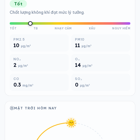
Tốt
Chất lượng không khí đạt mức lý tưởng.
TỐT
TB
NHẠY CẢM
XẤU
NGUY HIỂM
PM2.5
PM10
10
11
µg/m³
µg/m³
NO₂
O₃
2
14
µg/m³
µg/m³
CO
SO₂
0.3
0
mg/m³
µg/m³
MẶT TRỜI HÔM NAY