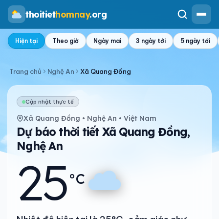
thoitiet
homnay
.org
Hiện tại
Theo giờ
Ngày mai
3 ngày tới
5 ngày tới
Trang chủ
Nghệ An
Xã Quang Đồng
Cập nhật thực tế
Xã Quang Đồng • Nghệ An • Việt Nam
Dự báo thời tiết Xã Quang Đồng,
Nghệ An
25
°C