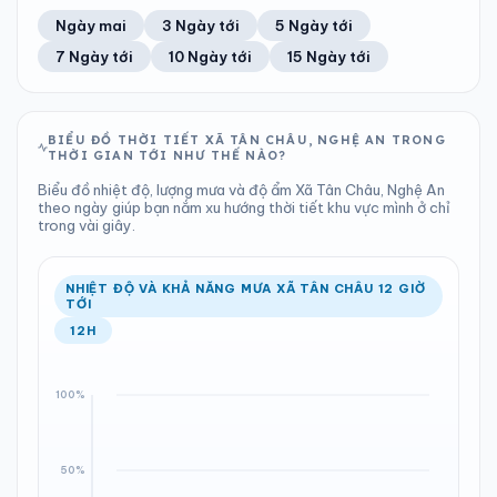
44%
18 km/h
13
Tốt
ĐIỂM SƯƠNG
% MƯA
1.84 mm
999 hPa
24°C
20%
Trung bình ngày
Tốc độ gió
Ngày mai
3 Ngày tới
5 Ngày tới
Chỉ số UV
Ước lượng
Tổng cả ngày
Bình thường
Ổn định
Khả năng mưa
7 Ngày tới
10 Ngày tới
15 Ngày tới
TIA UV
TẦM NHÌN
LƯỢNG MƯA
ÁP SUẤT
13
Tốt
ĐIỂM SƯƠNG
% MƯA
2 mm
999 hPa
23°C
89%
Chỉ số UV
Ước lượng
Tổng cả ngày
Bình thường
Ổn định
Khả năng mưa
BIỂU ĐỒ THỜI TIẾT XÃ TÂN CHÂU, NGHỆ AN TRONG
THỜI GIAN TỚI NHƯ THẾ NÀO?
LƯỢNG MƯA
ÁP SUẤT
ĐIỂM SƯƠNG
% MƯA
1.92 mm
999 hPa
23°C
82%
Biểu đồ nhiệt độ, lượng mưa và độ ẩm Xã Tân Châu, Nghệ An
Tổng cả ngày
Bình thường
theo ngày giúp bạn nắm xu hướng thời tiết khu vực mình ở chỉ
Ổn định
Khả năng mưa
trong vài giây.
ĐIỂM SƯƠNG
% MƯA
23°C
100%
Ổn định
Khả năng mưa
NHIỆT ĐỘ VÀ KHẢ NĂNG MƯA XÃ TÂN CHÂU 12 GIỜ
TỚI
12H