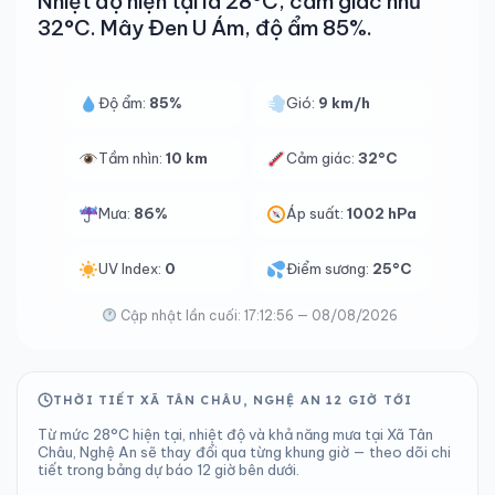
Nhiệt độ hiện tại là 28°C, cảm giác như
32°C. Mây Đen U Ám, độ ẩm 85%.
Độ ẩm:
85%
Gió:
9 km/h
Tầm nhìn:
10 km
Cảm giác:
32°C
Mưa:
86%
Áp suất:
1002 hPa
UV Index:
0
Điểm sương:
25°C
Cập nhật lần cuối: 17:12:56 — 08/08/2026
THỜI TIẾT XÃ TÂN CHÂU, NGHỆ AN 12 GIỜ TỚI
Từ mức 28°C hiện tại, nhiệt độ và khả năng mưa tại Xã Tân
Châu, Nghệ An sẽ thay đổi qua từng khung giờ — theo dõi chi
tiết trong bảng dự báo 12 giờ bên dưới.