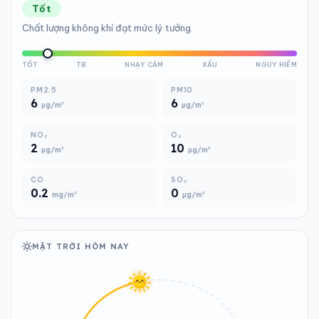
Tốt
Chất lượng không khí đạt mức lý tưởng.
TỐT
TB
NHẠY CẢM
XẤU
NGUY HIỂM
PM2.5
PM10
6
6
µg/m³
µg/m³
NO₂
O₃
2
10
µg/m³
µg/m³
CO
SO₂
0.2
0
mg/m³
µg/m³
MẶT TRỜI HÔM NAY