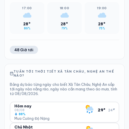
17:00
18:00
19:00
28°
28°
28°
86%
79%
75%
48 Giờ tới
TUẦN TỚI THỜI TIẾT XÃ TÂN CHÂU, NGHỆ AN THẾ
NÀO?
Bảng dự báo từng ngày cho biết Xã Tân Châu, Nghệ An sắp
tới ngày nào nắng ráo, ngày nào cần mang theo áo mưa, tính
từ 08/08/2026.
Hôm nay
▾
29°
24°
08/08
88%
Mưa Cường Độ Nặng
Chủ Nhật
ĐỘ ẨM
GIÓ