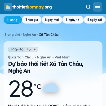
thoitiet
homnay
.org
Hiện tại
Theo giờ
Ngày mai
3 ngày tới
5 ngày tới
Trang chủ
Nghệ An
Xã Tân Châu
Cập nhật thực tế
Xã Tân Châu • Nghệ An • Việt Nam
Dự báo thời tiết Xã Tân Châu,
Nghệ An
28
°C