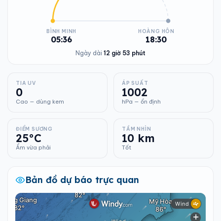
BÌNH MINH
HOÀNG HÔN
05:36
18:30
Ngày dài
12 giờ 53 phút
TIA UV
ÁP SUẤT
0
1002
Cao — dùng kem
hPa — ổn định
ĐIỂM SƯƠNG
TẦM NHÌN
25°C
10 km
Ẩm vừa phải
Tốt
Bản đồ dự báo trực quan