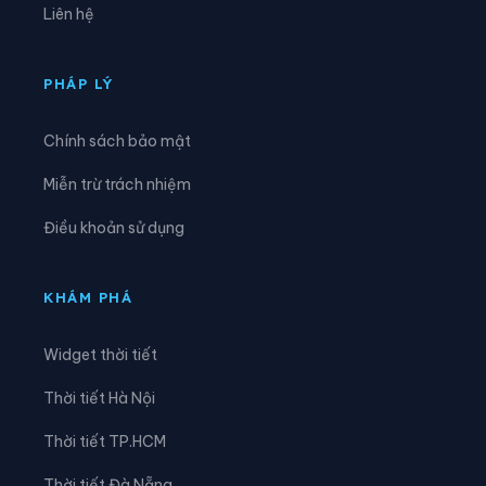
Liên hệ
Xã Hải Lộc
Xã Hạnh Lâm
Xã Hoa Quân
Xã Hợp Minh
PHÁP LÝ
Xã Hùng Chân
Xã Hùng Châu
Chính sách bảo mật
Xã Hưng Nguyên
Xã Hưng Nguyên Nam
Miễn trừ trách nhiệm
Xã Huồi Tụ
Xã Hữu Khuông
Điều khoản sử dụng
Xã Hữu Kiệm
Xã Keng Đu
Xã Kim Bảng
Xã Kim Liên
KHÁM PHÁ
Xã Lam Thành
Xã Lượng Minh
Widget thời tiết
Xã Lương Sơn
Xã Mậu Thạch
Thời tiết Hà Nội
Xã Minh Châu
Xã Minh Hợp
Thời tiết TP.HCM
Xã Môn Sơn
Xã Mường Chọng
Thời tiết Đà Nẵng