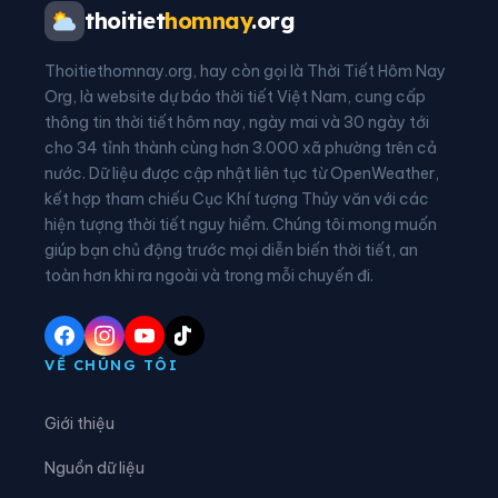
Xã Bạch Ngọc
Xã Bích Hào
thoitiet
homnay
.org
Xã Bình Chuẩn
Xã Bình Minh
Thoitiethomnay.org, hay còn gọi là Thời Tiết Hôm Nay
Xã Cam Phục
Xã Cát Ngạn
Org, là website dự báo thời tiết Việt Nam, cung cấp
thông tin thời tiết hôm nay, ngày mai và 30 ngày tới
Xã Châu Bình
Xã Châu Hồng
cho 34 tỉnh thành cùng hơn 3.000 xã phường trên cả
nước. Dữ liệu được cập nhật liên tục từ OpenWeather,
Xã Châu Khê
Xã Châu Lộc
kết hợp tham chiếu Cục Khí tượng Thủy văn với các
hiện tượng thời tiết nguy hiểm. Chúng tôi mong muốn
Xã Châu Tiến
Xã Chiêu Lưu
giúp bạn chủ động trước mọi diễn biến thời tiết, an
Xã Con Cuông
Xã Đại Đồng
toàn hơn khi ra ngoài và trong mỗi chuyến đi.
Xã Đại Huệ
Xã Diễn Châu
Xã Đô Lương
Xã Đông Hiếu
VỀ CHÚNG TÔI
Xã Đông Lộc
Xã Đông Thành
Giới thiệu
Xã Đức Châu
Xã Giai Lạc
Nguồn dữ liệu
Xã Giai Xuân
Xã Hải Châu