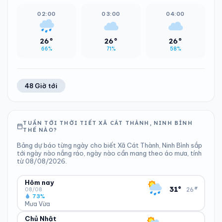
02:00
03:00
04:00
26°
26°
26°
66%
71%
58%
48 Giờ tới
TUẦN TỚI THỜI TIẾT XÃ CÁT THÀNH, NINH BÌNH
THẾ NÀO?
Bảng dự báo từng ngày cho biết Xã Cát Thành, Ninh Bình sắp
tới ngày nào nắng ráo, ngày nào cần mang theo áo mưa, tính
từ 08/08/2026.
Hôm nay
▾
31°
26°
08/08
73%
Mưa Vừa
Chủ Nhật
ĐỘ ẨM
GIÓ