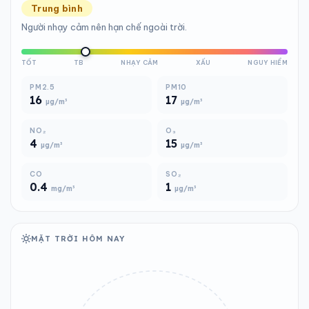
Trung bình
Người nhạy cảm nên hạn chế ngoài trời.
TỐT
TB
NHẠY CẢM
XẤU
NGUY HIỂM
PM2.5
PM10
16
17
µg/m³
µg/m³
NO₂
O₃
4
15
µg/m³
µg/m³
CO
SO₂
0.4
1
mg/m³
µg/m³
MẶT TRỜI HÔM NAY