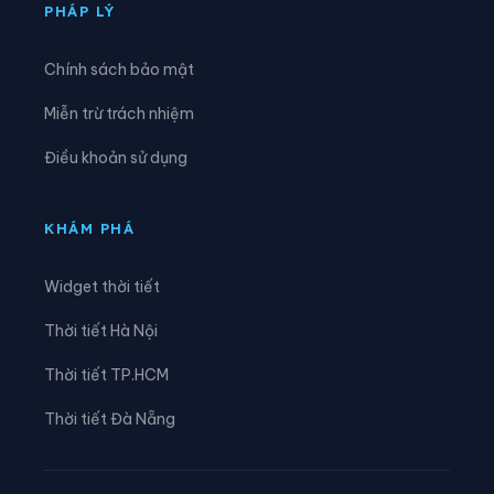
Xã Đại Hoàng
Xã Định Hóa
PHÁP LÝ
Xã Đồng Thái
Xã Đồng Thịnh
Chính sách bảo mật
Xã Gia Hưng
Xã Gia Lâm
Miễn trừ trách nhiệm
Xã Gia Phong
Xã Gia Trấn
Điều khoản sử dụng
Xã Gia Tường
Xã Gia Vân
Xã Gia Viễn
Xã Giao Bình
KHÁM PHÁ
Xã Giao Hòa
Xã Giao Hưng
Widget thời tiết
Xã Giao Minh
Xã Giao Ninh
Thời tiết Hà Nội
Xã Giao Phúc
Xã Giao Thuỷ
Thời tiết TP.HCM
Xã Hải An
Xã Hải Anh
Thời tiết Đà Nẵng
Xã Hải Hậu
Xã Hải Hưng
Xã Hải Quang
Xã Hải Thịnh