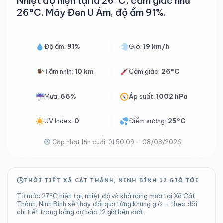
Nhiệt độ hiện tại là 26°C, cảm giác như
26°C. Mây Đen U Ám, độ ẩm 91%.
Độ ẩm:
91%
Gió:
19 km/h
Tầm nhìn:
10 km
Cảm giác:
26°C
Mưa:
66%
Áp suất:
1002 hPa
UV Index:
0
Điểm sương:
25°C
Cập nhật lần cuối: 01:50:09 — 08/08/2026
THỜI TIẾT XÃ CÁT THÀNH, NINH BÌNH 12 GIỜ TỚI
Từ mức 27°C hiện tại, nhiệt độ và khả năng mưa tại Xã Cát
Thành, Ninh Bình sẽ thay đổi qua từng khung giờ — theo dõi
chi tiết trong bảng dự báo 12 giờ bên dưới.