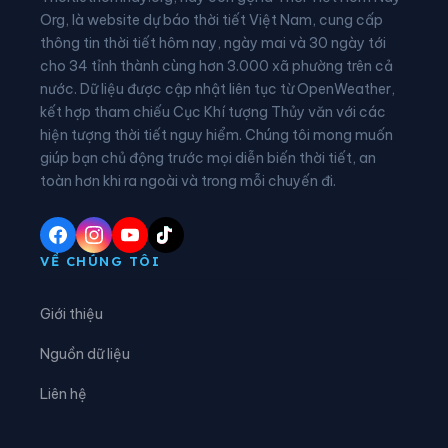
Phường Phù Vân
Phường Tam Chúc
Org, là website dự báo thời tiết Việt Nam, cung cấp
thông tin thời tiết hôm nay, ngày mai và 30 ngày tới
Phường Tam Điệp
Phường Tây Hoa Lư
cho 34 tỉnh thành cùng hơn 3.000 xã phường trên cả
nước. Dữ liệu được cập nhật liên tục từ OpenWeather,
Phường Thành Nam
Phường Thiên Trường
kết hợp tham chiếu Cục Khí tượng Thủy văn với các
hiện tượng thời tiết nguy hiểm. Chúng tôi mong muốn
Phường Tiên Sơn
Phường Trung Sơn
giúp bạn chủ động trước mọi diễn biến thời tiết, an
Phường Trường Thi
Phường Vị Khê
toàn hơn khi ra ngoài và trong mỗi chuyến đi.
Phường Yên Sơn
Phường Yên Thắng
Xã Bắc Lý
Xã Bình An
VỀ CHÚNG TÔI
Xã Bình Giang
Xã Bình Lục
Giới thiệu
Xã Bình Minh
Xã Bình Mỹ
Nguồn dữ liệu
Xã Bình Sơn
Xã Chất Bình
Liên hệ
Xã Cổ Lễ
Xã Cúc Phương