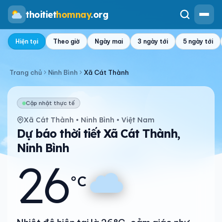
thoitiet
homnay
.org
Hiện tại
Theo giờ
Ngày mai
3 ngày tới
5 ngày tới
Trang chủ
Ninh Bình
Xã Cát Thành
Cập nhật thực tế
Xã Cát Thành • Ninh Bình • Việt Nam
Dự báo thời tiết Xã Cát Thành,
Ninh Bình
26
°C