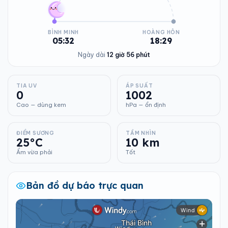
BÌNH MINH
HOÀNG HÔN
05:32
18:29
Ngày dài
12 giờ 56 phút
TIA UV
ÁP SUẤT
0
1002
Cao — dùng kem
hPa — ổn định
ĐIỂM SƯƠNG
TẦM NHÌN
25°C
10 km
Ẩm vừa phải
Tốt
Bản đồ dự báo trực quan