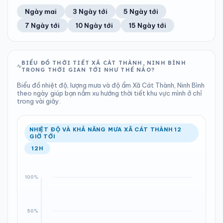
72%
18 km/h
11
Tốt
ĐIỂM SƯƠNG
% MƯA
0.38 mm
1000 hPa
26°C
100%
Trung bình ngày
Tốc độ gió
Ngày mai
3 Ngày tới
5 Ngày tới
Chỉ số UV
Ước lượng
Tổng cả ngày
Bình thường
Ổn định
Khả năng mưa
7 Ngày tới
10 Ngày tới
15 Ngày tới
TIA UV
TẦM NHÌN
LƯỢNG MƯA
ÁP SUẤT
11
Tốt
ĐIỂM SƯƠNG
% MƯA
0 mm
1001 hPa
26°C
30%
Chỉ số UV
Ước lượng
Tổng cả ngày
Bình thường
Ổn định
Khả năng mưa
BIỂU ĐỒ THỜI TIẾT XÃ CÁT THÀNH, NINH BÌNH
TRONG THỜI GIAN TỚI NHƯ THẾ NÀO?
LƯỢNG MƯA
ÁP SUẤT
ĐIỂM SƯƠNG
% MƯA
0 mm
1000 hPa
25°C
0%
Biểu đồ nhiệt độ, lượng mưa và độ ẩm Xã Cát Thành, Ninh Bình
Tổng cả ngày
Bình thường
theo ngày giúp bạn nắm xu hướng thời tiết khu vực mình ở chỉ
Ổn định
Khả năng mưa
trong vài giây.
ĐIỂM SƯƠNG
% MƯA
26°C
6%
Ổn định
Khả năng mưa
NHIỆT ĐỘ VÀ KHẢ NĂNG MƯA XÃ CÁT THÀNH 12
GIỜ TỚI
12H