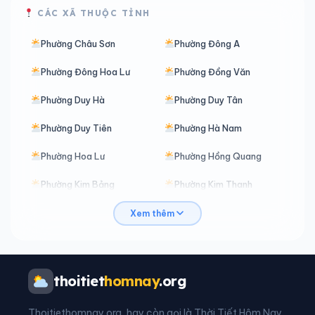
CÁC XÃ THUỘC TỈNH
Phường Châu Sơn
Phường Đông A
Phường Đông Hoa Lư
Phường Đồng Văn
Phường Duy Hà
Phường Duy Tân
Phường Duy Tiên
Phường Hà Nam
Phường Hoa Lư
Phường Hồng Quang
Phường Kim Bảng
Phường Kim Thanh
Phường Lê Hồ
Phường Liêm Tuyền
Xem thêm
Phường Lý Thường Kiệt
Phường Mỹ Lộc
Phường Nam Định
Phường Nam Hoa Lư
thoitiet
homnay
.org
Phường Nguyễn Uý
Phường Phủ Lý
Thoitiethomnay.org, hay còn gọi là Thời Tiết Hôm Nay