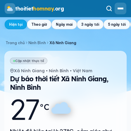
thoitiet
homnay
.org
Hiện tại
Theo giờ
Ngày mai
3 ngày tới
5 ngày tới
Trang chủ
Ninh Bình
Xã Ninh Giang
Cập nhật thực tế
Xã Ninh Giang • Ninh Bình • Việt Nam
Dự báo thời tiết Xã Ninh Giang,
Ninh Bình
27
°C