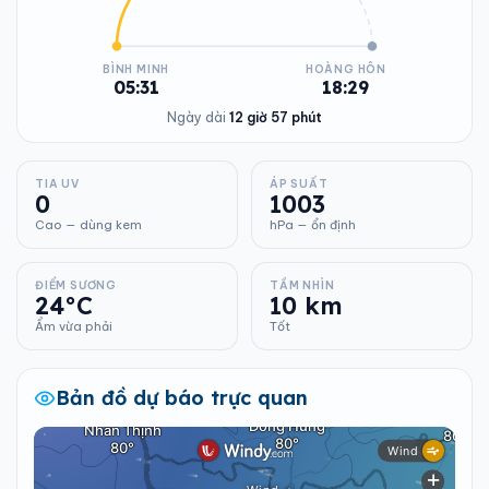
BÌNH MINH
HOÀNG HÔN
05:31
18:29
Ngày dài
12 giờ 57 phút
TIA UV
ÁP SUẤT
0
1003
Cao — dùng kem
hPa — ổn định
ĐIỂM SƯƠNG
TẦM NHÌN
24°C
10 km
Ẩm vừa phải
Tốt
Bản đồ dự báo trực quan