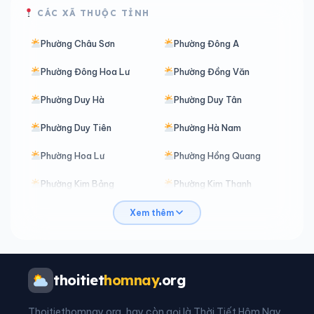
CÁC XÃ THUỘC TỈNH
Phường Châu Sơn
Phường Đông A
Phường Đông Hoa Lư
Phường Đồng Văn
Phường Duy Hà
Phường Duy Tân
Phường Duy Tiên
Phường Hà Nam
Phường Hoa Lư
Phường Hồng Quang
Phường Kim Bảng
Phường Kim Thanh
Phường Lê Hồ
Phường Liêm Tuyền
Xem thêm
Phường Lý Thường Kiệt
Phường Mỹ Lộc
Phường Nam Định
Phường Nam Hoa Lư
thoitiet
homnay
.org
Phường Nguyễn Uý
Phường Phủ Lý
Thoitiethomnay.org, hay còn gọi là Thời Tiết Hôm Nay