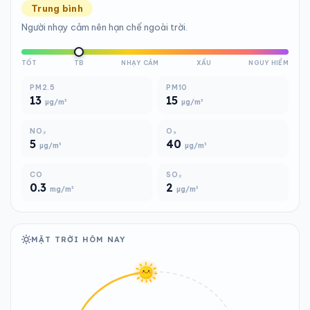
Trung bình
Người nhạy cảm nên hạn chế ngoài trời.
TỐT
TB
NHẠY CẢM
XẤU
NGUY HIỂM
PM2.5
PM10
13
15
µg/m³
µg/m³
NO₂
O₃
5
40
µg/m³
µg/m³
CO
SO₂
0.3
2
mg/m³
µg/m³
MẶT TRỜI HÔM NAY