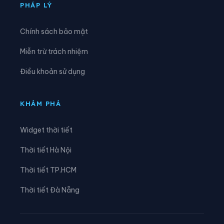
Xã Cúc Phương
Xã Đại Hoàng
PHÁP LÝ
Xã Định Hóa
Xã Đồng Thái
Chính sách bảo mật
Xã Đồng Thịnh
Xã Gia Hưng
Miễn trừ trách nhiệm
Xã Gia Lâm
Xã Gia Phong
Điều khoản sử dụng
Xã Gia Trấn
Xã Gia Tường
Xã Gia Vân
Xã Gia Viễn
KHÁM PHÁ
Xã Giao Bình
Xã Giao Hòa
Widget thời tiết
Xã Giao Hưng
Xã Giao Minh
Thời tiết Hà Nội
Xã Giao Ninh
Xã Giao Phúc
Thời tiết TP.HCM
Xã Giao Thuỷ
Xã Hải An
Thời tiết Đà Nẵng
Xã Hải Anh
Xã Hải Hậu
Xã Hải Hưng
Xã Hải Quang