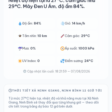
Nhiệt độ hiện tại là 27°C, cảm giác như
29°C. Mây Đen U Ám, độ ẩm 84%.
Độ ẩm:
84%
Gió:
14 km/h
Tầm nhìn:
10 km
Cảm giác:
29°C
Mưa:
0%
Áp suất:
1003 hPa
UV Index:
0
Điểm sương:
24°C
Cập nhật lần cuối: 18:21:59 — 07/08/2026
THỜI TIẾT XÃ NINH GIANG, NINH BÌNH 12 GIỜ TỚI
Từ mức 27°C hiện tại, nhiệt độ và khả năng mưa tại Xã Ninh
Giang, Ninh Bình sẽ thay đổi qua từng khung giờ — theo dõi
chi tiết trong bảng dự báo 12 giờ bên dưới.