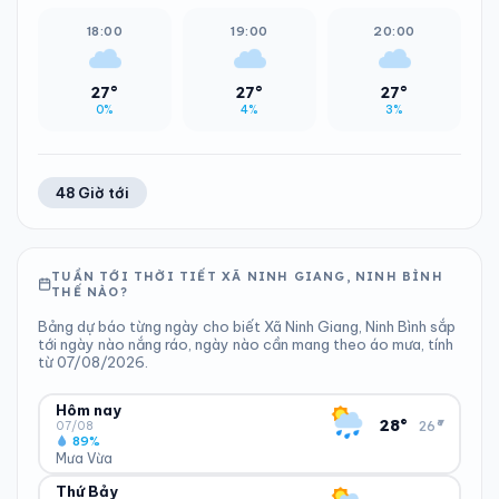
18:00
19:00
20:00
27°
27°
27°
0%
4%
3%
48 Giờ tới
TUẦN TỚI THỜI TIẾT XÃ NINH GIANG, NINH BÌNH
THẾ NÀO?
Bảng dự báo từng ngày cho biết Xã Ninh Giang, Ninh Bình sắp
tới ngày nào nắng ráo, ngày nào cần mang theo áo mưa, tính
từ 07/08/2026.
Hôm nay
▾
28°
26°
07/08
89%
Mưa Vừa
Thứ Bảy
ĐỘ ẨM
GIÓ