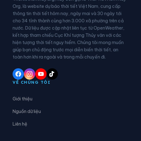
Phường Phù Vân
Phường Tam Chúc
Org, là website dự báo thời tiết Việt Nam, cung cấp
thông tin thời tiết hôm nay, ngày mai và 30 ngày tới
Phường Tam Điệp
Phường Tây Hoa Lư
cho 34 tỉnh thành cùng hơn 3.000 xã phường trên cả
nước. Dữ liệu được cập nhật liên tục từ OpenWeather,
Phường Thành Nam
Phường Thiên Trường
kết hợp tham chiếu Cục Khí tượng Thủy văn với các
hiện tượng thời tiết nguy hiểm. Chúng tôi mong muốn
Phường Tiên Sơn
Phường Trung Sơn
giúp bạn chủ động trước mọi diễn biến thời tiết, an
Phường Trường Thi
Phường Vị Khê
toàn hơn khi ra ngoài và trong mỗi chuyến đi.
Phường Yên Sơn
Phường Yên Thắng
Xã Bắc Lý
Xã Bình An
VỀ CHÚNG TÔI
Xã Bình Giang
Xã Bình Lục
Giới thiệu
Xã Bình Minh
Xã Bình Mỹ
Nguồn dữ liệu
Xã Bình Sơn
Xã Cát Thành
Liên hệ
Xã Chất Bình
Xã Cổ Lễ