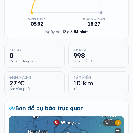
BÌNH MINH
HOÀNG HÔN
05:32
18:27
Ngày dài
12 giờ 54 phút
TIA UV
ÁP SUẤT
0
998
Cao — dùng kem
hPa — ổn định
ĐIỂM SƯƠNG
TẦM NHÌN
27°C
10 km
Ẩm vừa phải
Tốt
Bản đồ dự báo trực quan