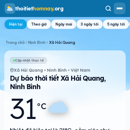
thoitiet
homnay
.org
Hiện tại
Theo giờ
Ngày mai
3 ngày tới
5 ngày tới
Trang chủ
Ninh Bình
Xã Hải Quang
Cập nhật thực tế
Xã Hải Quang • Ninh Bình • Việt Nam
Dự báo thời tiết Xã Hải Quang,
Ninh Bình
31
°C