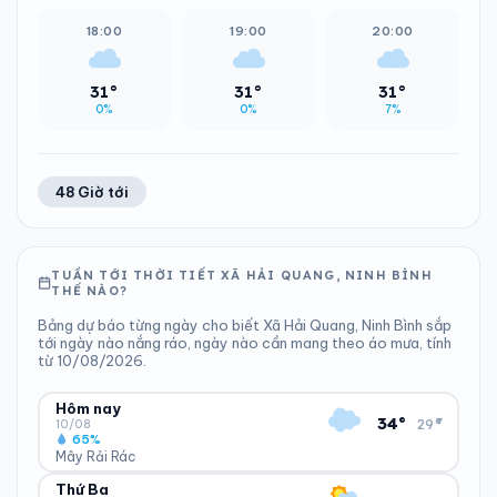
18:00
19:00
20:00
31°
31°
31°
0%
0%
7%
48 Giờ tới
TUẦN TỚI THỜI TIẾT XÃ HẢI QUANG, NINH BÌNH
THẾ NÀO?
Bảng dự báo từng ngày cho biết Xã Hải Quang, Ninh Bình sắp
tới ngày nào nắng ráo, ngày nào cần mang theo áo mưa, tính
từ 10/08/2026.
Hôm nay
▾
34°
29°
10/08
65%
Mây Rải Rác
Thứ Ba
ĐỘ ẨM
GIÓ