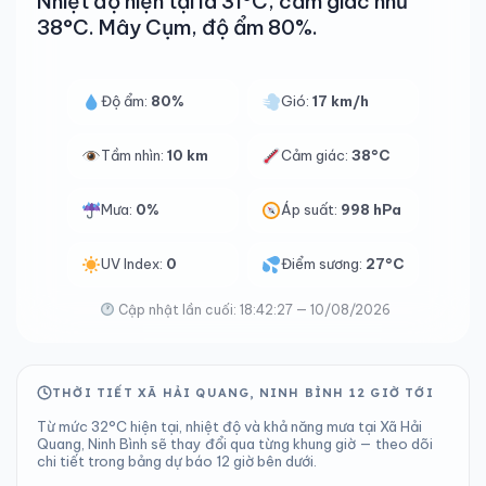
Nhiệt độ hiện tại là 31°C, cảm giác như
38°C. Mây Cụm, độ ẩm 80%.
Độ ẩm:
80%
Gió:
17 km/h
Tầm nhìn:
10 km
Cảm giác:
38°C
Mưa:
0%
Áp suất:
998 hPa
UV Index:
0
Điểm sương:
27°C
Cập nhật lần cuối: 18:42:27 — 10/08/2026
THỜI TIẾT XÃ HẢI QUANG, NINH BÌNH 12 GIỜ TỚI
Từ mức 32°C hiện tại, nhiệt độ và khả năng mưa tại Xã Hải
Quang, Ninh Bình sẽ thay đổi qua từng khung giờ — theo dõi
chi tiết trong bảng dự báo 12 giờ bên dưới.