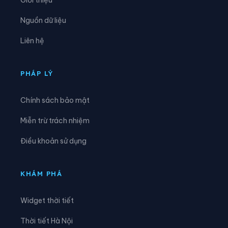
Xã Bình Minh
Xã Bình Mỹ
Nguồn dữ liệu
Xã Bình Sơn
Xã Cát Thành
Liên hệ
Xã Chất Bình
Xã Cổ Lễ
Xã Cúc Phương
Xã Đại Hoàng
PHÁP LÝ
Xã Định Hóa
Xã Đồng Thái
Chính sách bảo mật
Xã Đồng Thịnh
Xã Gia Hưng
Miễn trừ trách nhiệm
Xã Gia Lâm
Xã Gia Phong
Điều khoản sử dụng
Xã Gia Trấn
Xã Gia Tường
Xã Gia Vân
Xã Gia Viễn
KHÁM PHÁ
Xã Giao Bình
Xã Giao Hòa
Widget thời tiết
Xã Giao Hưng
Xã Giao Minh
Thời tiết Hà Nội