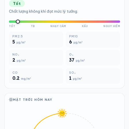
Tốt
Chất lượng không khí đạt mức lý tưởng.
TỐT
TB
NHẠY CẢM
XẤU
NGUY HIỂM
PM2.5
PM10
5
6
µg/m³
µg/m³
NO₂
O₃
2
37
µg/m³
µg/m³
CO
SO₂
0.2
1
mg/m³
µg/m³
MẶT TRỜI HÔM NAY