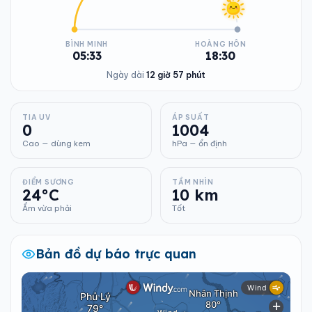
BÌNH MINH
HOÀNG HÔN
05:33
18:30
Ngày dài
12 giờ 57 phút
TIA UV
ÁP SUẤT
0
1004
Cao — dùng kem
hPa — ổn định
ĐIỂM SƯƠNG
TẦM NHÌN
24°C
10 km
Ẩm vừa phải
Tốt
Bản đồ dự báo trực quan