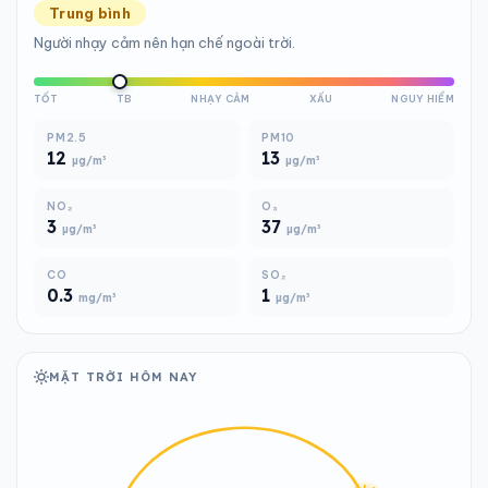
Trung bình
Người nhạy cảm nên hạn chế ngoài trời.
TỐT
TB
NHẠY CẢM
XẤU
NGUY HIỂM
PM2.5
PM10
12
13
µg/m³
µg/m³
NO₂
O₃
3
37
µg/m³
µg/m³
CO
SO₂
0.3
1
mg/m³
µg/m³
MẶT TRỜI HÔM NAY