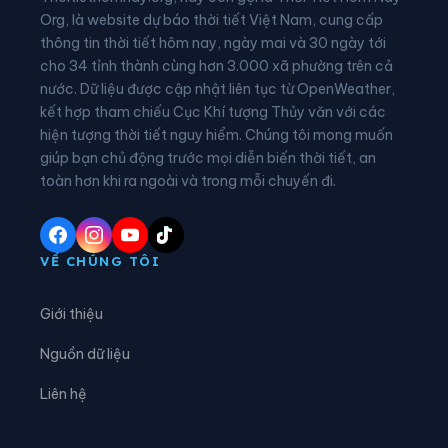
Phường Phù Vân
Phường Tam Chúc
Org, là website dự báo thời tiết Việt Nam, cung cấp
thông tin thời tiết hôm nay, ngày mai và 30 ngày tới
Phường Tam Điệp
Phường Tây Hoa Lư
cho 34 tỉnh thành cùng hơn 3.000 xã phường trên cả
nước. Dữ liệu được cập nhật liên tục từ OpenWeather,
Phường Thành Nam
Phường Thiên Trường
kết hợp tham chiếu Cục Khí tượng Thủy văn với các
hiện tượng thời tiết nguy hiểm. Chúng tôi mong muốn
Phường Tiên Sơn
Phường Trung Sơn
giúp bạn chủ động trước mọi diễn biến thời tiết, an
Phường Trường Thi
Phường Vị Khê
toàn hơn khi ra ngoài và trong mỗi chuyến đi.
Phường Yên Sơn
Phường Yên Thắng
Xã Bắc Lý
Xã Bình An
VỀ CHÚNG TÔI
Xã Bình Giang
Xã Bình Lục
Giới thiệu
Xã Bình Minh
Xã Bình Mỹ
Nguồn dữ liệu
Xã Bình Sơn
Xã Cát Thành
Liên hệ
Xã Chất Bình
Xã Cổ Lễ