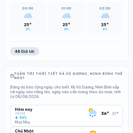
00:00
01:00
02:00
25°
25°
25°
0%
0%
4%
48 Giờ tới
TUẦN TỚI THỜI TIẾT XÃ VŨ DƯƠNG, NINH BÌNH THẾ
NÀO?
Bảng dự báo từng ngày cho biết Xã Vũ Dương, Ninh Bình sắp
tới ngày nào nắng ráo, ngày nào cần mang theo áo mưa, tính
từ 08/08/2026.
Hôm nay
▾
36°
25°
08/08
56%
Mưa Nhẹ
Chủ Nhật
ĐỘ ẨM
GIÓ