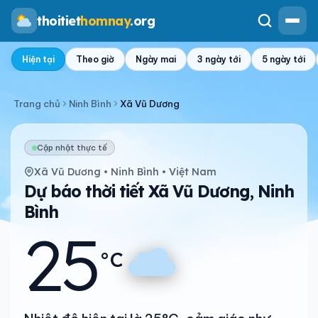
thoitiet
homnay
.org
Hiện tại
Theo giờ
Ngày mai
3 ngày tới
5 ngày tới
Trang chủ
Ninh Bình
Xã Vũ Dương
Cập nhật thực tế
Xã Vũ Dương • Ninh Bình • Việt Nam
Dự báo thời tiết Xã Vũ Dương, Ninh
Bình
25
°C