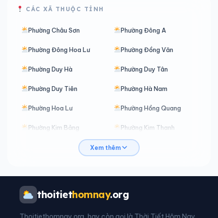
CÁC XÃ THUỘC TỈNH
Phường Châu Sơn
Phường Đông A
Phường Đông Hoa Lư
Phường Đồng Văn
Phường Duy Hà
Phường Duy Tân
Phường Duy Tiên
Phường Hà Nam
Phường Hoa Lư
Phường Hồng Quang
Phường Kim Bảng
Phường Kim Thanh
Phường Lê Hồ
Phường Liêm Tuyền
Xem thêm
Phường Lý Thường Kiệt
Phường Mỹ Lộc
Phường Nam Định
Phường Nam Hoa Lư
thoitiet
homnay
.org
Phường Nguyễn Uý
Phường Phủ Lý
Thoitiethomnay.org, hay còn gọi là Thời Tiết Hôm Nay