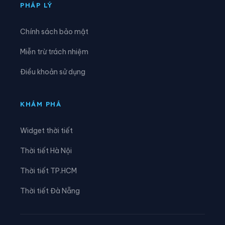
Xã Cúc Phương
Xã Đại Hoàng
PHÁP LÝ
Xã Định Hóa
Xã Đồng Thái
Chính sách bảo mật
Xã Đồng Thịnh
Xã Gia Hưng
Miễn trừ trách nhiệm
Xã Gia Lâm
Xã Gia Phong
Điều khoản sử dụng
Xã Gia Trấn
Xã Gia Tường
Xã Gia Vân
Xã Gia Viễn
KHÁM PHÁ
Xã Giao Bình
Xã Giao Hòa
Widget thời tiết
Xã Giao Hưng
Xã Giao Minh
Thời tiết Hà Nội
Xã Giao Ninh
Xã Giao Phúc
Thời tiết TP.HCM
Xã Giao Thuỷ
Xã Hải An
Thời tiết Đà Nẵng
Xã Hải Anh
Xã Hải Hậu
Xã Hải Hưng
Xã Hải Quang