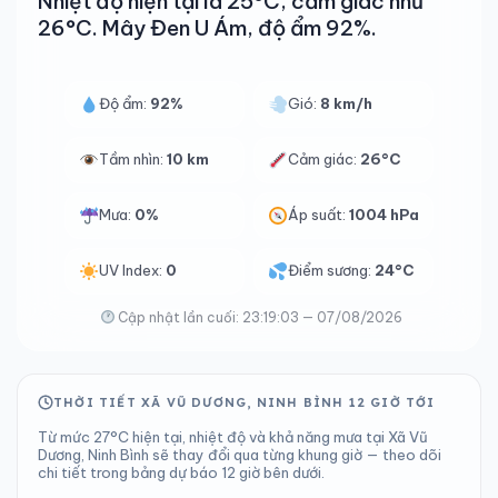
Nhiệt độ hiện tại là 25°C, cảm giác như
26°C. Mây Đen U Ám, độ ẩm 92%.
Độ ẩm:
92%
Gió:
8 km/h
Tầm nhìn:
10 km
Cảm giác:
26°C
Mưa:
0%
Áp suất:
1004 hPa
UV Index:
0
Điểm sương:
24°C
Cập nhật lần cuối: 23:19:03 — 07/08/2026
THỜI TIẾT XÃ VŨ DƯƠNG, NINH BÌNH 12 GIỜ TỚI
Từ mức 27°C hiện tại, nhiệt độ và khả năng mưa tại Xã Vũ
Dương, Ninh Bình sẽ thay đổi qua từng khung giờ — theo dõi
chi tiết trong bảng dự báo 12 giờ bên dưới.