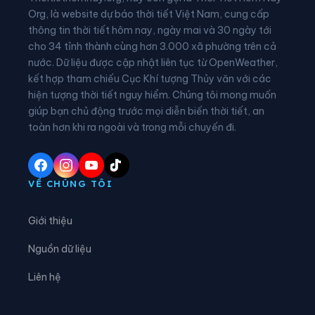
Phường Phù Vân
Phường Tam Chúc
Org, là website dự báo thời tiết Việt Nam, cung cấp
thông tin thời tiết hôm nay, ngày mai và 30 ngày tới
Phường Tam Điệp
Phường Tây Hoa Lư
cho 34 tỉnh thành cùng hơn 3.000 xã phường trên cả
nước. Dữ liệu được cập nhật liên tục từ OpenWeather,
Phường Thành Nam
Phường Thiên Trường
kết hợp tham chiếu Cục Khí tượng Thủy văn với các
hiện tượng thời tiết nguy hiểm. Chúng tôi mong muốn
Phường Tiên Sơn
Phường Trung Sơn
giúp bạn chủ động trước mọi diễn biến thời tiết, an
Phường Trường Thi
Phường Vị Khê
toàn hơn khi ra ngoài và trong mỗi chuyến đi.
Phường Yên Sơn
Phường Yên Thắng
Xã Bắc Lý
Xã Bình An
VỀ CHÚNG TÔI
Xã Bình Giang
Xã Bình Lục
Giới thiệu
Xã Bình Minh
Xã Bình Mỹ
Nguồn dữ liệu
Xã Bình Sơn
Xã Cát Thành
Liên hệ
Xã Chất Bình
Xã Cổ Lễ