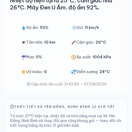
Nhiệt độ hiện tại là 25°C, cảm giác như
26°C. Mây Đen U Ám, độ ẩm 92%.
Độ ẩm:
92%
Gió:
11 km/h
Tầm nhìn:
10 km
Cảm giác:
26°C
Mưa:
0%
Áp suất:
1004 hPa
UV Index:
0
Điểm sương:
24°C
Cập nhật lần cuối: 21:42:50 — 07/08/2026
THỜI TIẾT XÃ YÊN ĐỒNG, NINH BÌNH 12 GIỜ TỚI
Từ mức 27°C hiện tại, nhiệt độ và khả năng mưa tại Xã Yên
Đồng, Ninh Bình sẽ thay đổi qua từng khung giờ — theo dõi chi
tiết trong bảng dự báo 12 giờ bên dưới.