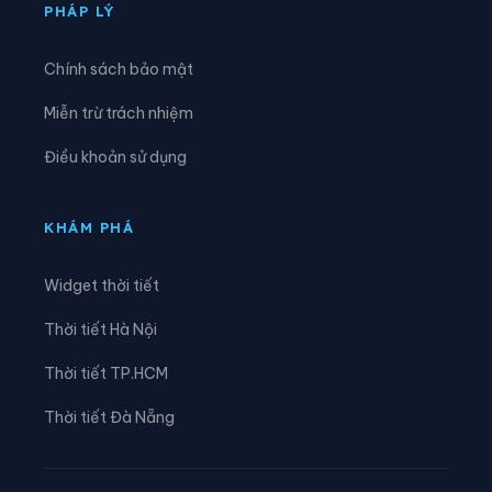
Xã Cúc Phương
Xã Đại Hoàng
PHÁP LÝ
Xã Định Hóa
Xã Đồng Thái
Chính sách bảo mật
Xã Đồng Thịnh
Xã Gia Hưng
Miễn trừ trách nhiệm
Xã Gia Lâm
Xã Gia Phong
Điều khoản sử dụng
Xã Gia Trấn
Xã Gia Tường
Xã Gia Vân
Xã Gia Viễn
KHÁM PHÁ
Xã Giao Bình
Xã Giao Hòa
Widget thời tiết
Xã Giao Hưng
Xã Giao Minh
Thời tiết Hà Nội
Xã Giao Ninh
Xã Giao Phúc
Thời tiết TP.HCM
Xã Giao Thuỷ
Xã Hải An
Thời tiết Đà Nẵng
Xã Hải Anh
Xã Hải Hậu
Xã Hải Hưng
Xã Hải Quang