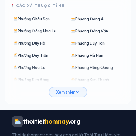
CÁC XÃ THUỘC TỈNH
Phường Châu Sơn
Phường Đông A
Phường Đông Hoa Lư
Phường Đồng Văn
Phường Duy Hà
Phường Duy Tân
Phường Duy Tiên
Phường Hà Nam
Phường Hoa Lư
Phường Hồng Quang
Phường Kim Bảng
Phường Kim Thanh
Phường Lê Hồ
Phường Liêm Tuyền
Xem thêm
Phường Lý Thường Kiệt
Phường Mỹ Lộc
Phường Nam Định
Phường Nam Hoa Lư
thoitiet
homnay
.org
Phường Nguyễn Uý
Phường Phủ Lý
Thoitiethomnay.org, hay còn gọi là Thời Tiết Hôm Nay