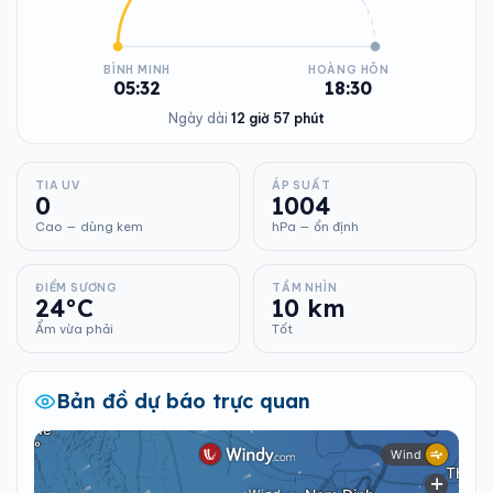
BÌNH MINH
HOÀNG HÔN
05:32
18:30
Ngày dài
12 giờ 57 phút
TIA UV
ÁP SUẤT
0
1004
Cao — dùng kem
hPa — ổn định
ĐIỂM SƯƠNG
TẦM NHÌN
24°C
10 km
Ẩm vừa phải
Tốt
Bản đồ dự báo trực quan