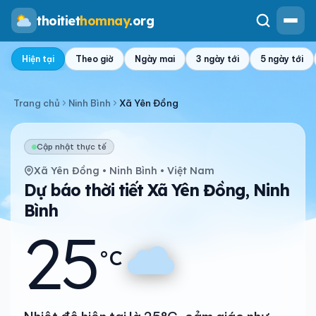
thoitiet
homnay
.org
Hiện tại
Theo giờ
Ngày mai
3 ngày tới
5 ngày tới
Trang chủ
Ninh Bình
Xã Yên Đồng
Cập nhật thực tế
Xã Yên Đồng • Ninh Bình • Việt Nam
Dự báo thời tiết Xã Yên Đồng, Ninh
Bình
25
°C