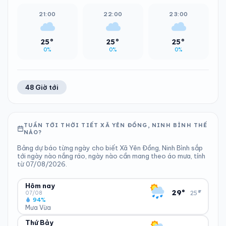
21:00
22:00
23:00
25°
25°
25°
0%
0%
0%
48 Giờ tới
TUẦN TỚI THỜI TIẾT XÃ YÊN ĐỒNG, NINH BÌNH THẾ
NÀO?
Bảng dự báo từng ngày cho biết Xã Yên Đồng, Ninh Bình sắp
tới ngày nào nắng ráo, ngày nào cần mang theo áo mưa, tính
từ 07/08/2026.
Hôm nay
▾
29°
25°
07/08
94%
Mưa Vừa
Thứ Bảy
ĐỘ ẨM
GIÓ