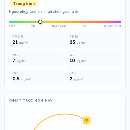
Trung bình
Người nhạy cảm nên hạn chế ngoài trời.
TỐT
TB
NHẠY CẢM
XẤU
NGUY HIỂM
PM2.5
PM10
21
25
µg/m³
µg/m³
NO₂
O₃
7
10
µg/m³
µg/m³
CO
SO₂
0.5
2
mg/m³
µg/m³
MẶT TRỜI HÔM NAY