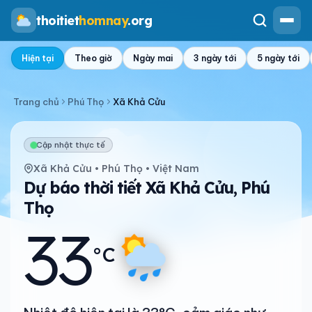
thoitiet
homnay
.org
Hiện tại
Theo giờ
Ngày mai
3 ngày tới
5 ngày tới
Trang chủ
Phú Thọ
Xã Khả Cửu
Cập nhật thực tế
Xã Khả Cửu • Phú Thọ • Việt Nam
Dự báo thời tiết Xã Khả Cửu, Phú
Thọ
33
°C