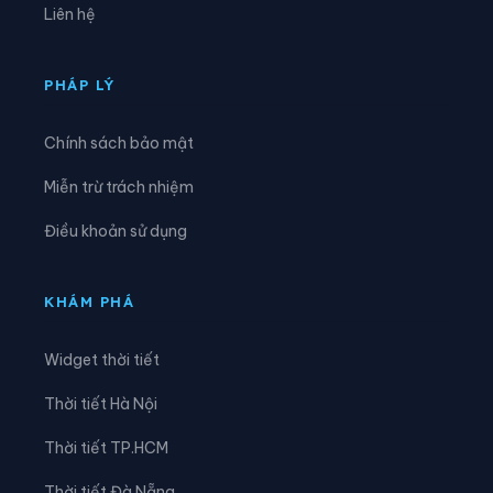
Liên hệ
Xã Đồng Lương
Xã Đông Thành
Xã Đức Nhàn
Xã Dũng Tiến
PHÁP LÝ
Xã Hạ Hòa
Xã Hải Lựu
Chính sách bảo mật
Xã Hiền Lương
Xã Hiền Quan
Miễn trừ trách nhiệm
Xã Hoàng An
Xã Hoàng Cương
Điều khoản sử dụng
Xã Hội Thịnh
Xã Hợp Kim
Xã Hợp Lý
Xã Hùng Việt
KHÁM PHÁ
Xã Hương Cần
Xã Hy Cương
Widget thời tiết
Xã Kim Bôi
Xã Lạc Lương
Thời tiết Hà Nội
Xã Lạc Sơn
Xã Lạc Thủy
Thời tiết TP.HCM
Xã Lai Đồng
Xã Lâm Thao
Thời tiết Đà Nẵng