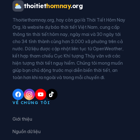
Xã An Nghĩa
Xã Bản Nguyên
thoitiet
homnay
.org
Xã Bằng Luân
Xã Bao La
Thoitiethomnay.org, hay còn gọi là Thời Tiết Hôm Nay
Xã Bình Nguyên
Xã Bình Phú
Org, là website dự báo thời tiết Việt Nam, cung cấp
thông tin thời tiết hôm nay, ngày mai và 30 ngày tới
Xã Bình Tuyền
Xã Bình Xuyên
cho 34 tỉnh thành cùng hơn 3.000 xã phường trên cả
nước. Dữ liệu được cập nhật liên tục từ OpenWeather,
Xã Cẩm Khê
Xã Cao Dương
kết hợp tham chiếu Cục Khí tượng Thủy văn với các
hiện tượng thời tiết nguy hiểm. Chúng tôi mong muốn
Xã Cao Phong
Xã Cao Sơn
giúp bạn chủ động trước mọi diễn biến thời tiết, an
Xã Chân Mộng
Xã Chí Đám
toàn hơn khi ra ngoài và trong mỗi chuyến đi.
Xã Chí Tiên
Xã Cự Đồng
Xã Đà Bắc
Xã Đại Đình
VỀ CHÚNG TÔI
Xã Đại Đồng
Xã Dân Chủ
Giới thiệu
Xã Đan Thượng
Xã Đạo Trù
Nguồn dữ liệu
Xã Đào Xá
Xã Đoan Hùng