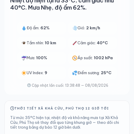
Nhiệt độ hiện tại là 33°C, cảm giác như
40°C. Mưa Nhẹ, độ ẩm 62%.
Độ ẩm:
62%
Gió:
2 km/h
Tầm nhìn:
10 km
Cảm giác:
40°C
Mưa:
100%
Áp suất:
1002 hPa
UV Index:
9
Điểm sương:
25°C
Cập nhật lần cuối: 13:38:48 — 08/08/2026
THỜI TIẾT XÃ KHẢ CỬU, PHÚ THỌ 12 GIỜ TỚI
Từ mức 35°C hiện tại, nhiệt độ và khả năng mưa tại Xã Khả
Cửu, Phú Thọ sẽ thay đổi qua từng khung giờ — theo dõi chi
tiết trong bảng dự báo 12 giờ bên dưới.