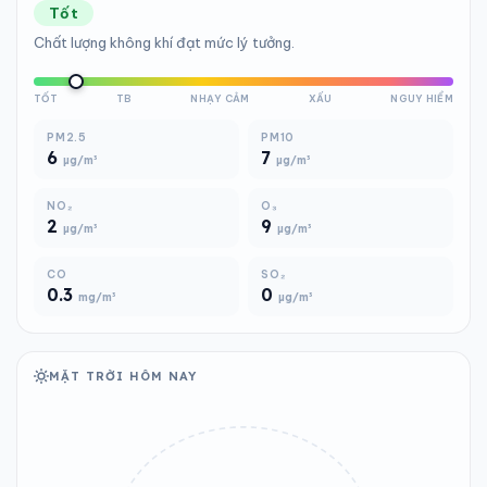
Tốt
Chất lượng không khí đạt mức lý tưởng.
TỐT
TB
NHẠY CẢM
XẤU
NGUY HIỂM
PM2.5
PM10
6
7
µg/m³
µg/m³
NO₂
O₃
2
9
µg/m³
µg/m³
CO
SO₂
0.3
0
mg/m³
µg/m³
MẶT TRỜI HÔM NAY