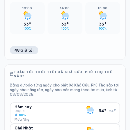
13:00
14:00
15:00
33°
33°
33°
100%
100%
100%
48 Giờ tới
TUẦN TỚI THỜI TIẾT XÃ KHẢ CỬU, PHÚ THỌ THẾ
NÀO?
Bảng dự báo từng ngày cho biết Xã Khả Cửu, Phú Thọ sắp tới
ngày nào nắng ráo, ngày nào cần mang theo áo mưa, tính từ
08/08/2026.
Hôm nay
▾
34°
24°
08/08
68%
Mưa Nhẹ
Chủ Nhật
ĐỘ ẨM
GIÓ