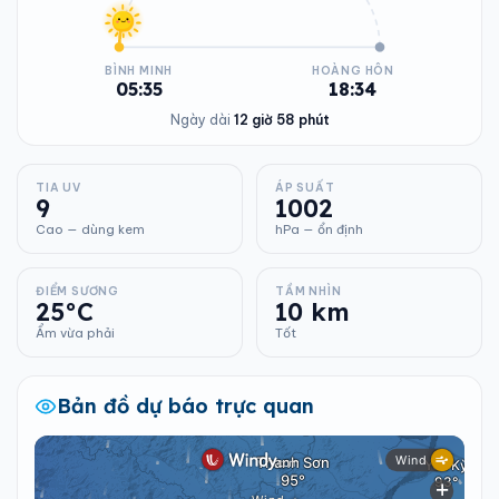
BÌNH MINH
HOÀNG HÔN
05:35
18:34
Ngày dài
12 giờ 58 phút
TIA UV
ÁP SUẤT
9
1002
Cao — dùng kem
hPa — ổn định
ĐIỂM SƯƠNG
TẦM NHÌN
25°C
10 km
Ẩm vừa phải
Tốt
Bản đồ dự báo trực quan