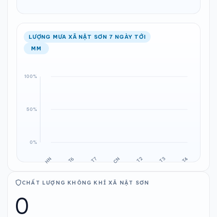
LƯỢNG MƯA XÃ NẬT SƠN 7 NGÀY TỚI
MM
CHẤT LƯỢNG KHÔNG KHÍ XÃ NẬT SƠN
0