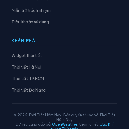
Xã Hiền Lương
Xã Hiền Quan
Miễn trừ trách nhiệm
Xã Hoàng An
Xã Hoàng Cương
Điều khoản sử dụng
Xã Hội Thịnh
Xã Hợp Kim
Xã Hợp Lý
Xã Hùng Việt
KHÁM PHÁ
Xã Hương Cần
Xã Hy Cương
Widget thời tiết
Xã Khả Cửu
Xã Kim Bôi
Thời tiết Hà Nội
Xã Lạc Lương
Xã Lạc Sơn
Thời tiết TP.HCM
Xã Lạc Thủy
Xã Lai Đồng
Thời tiết Đà Nẵng
Xã Lâm Thao
Xã Lập Thạch
Xã Liên Châu
Xã Liên Hòa
© 2026 Thời Tiết Hôm Nay. Bản quyền thuộc về Thời Tiết
Hôm Nay
Xã Liên Minh
Xã Liên Sơn
Dữ liệu cung cấp bởi
OpenWeather
, tham chiếu
Cục Khí
tượng Thủy văn