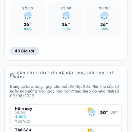
22:00
23:00
00:00
26°
26°
26°
100%
100%
100%
48 Giờ tới
TUẦN TỚI THỜI TIẾT XÃ NẬT SƠN, PHÚ THỌ THẾ
NÀO?
Bảng dự báo từng ngày cho biết Xã Nật Sơn, Phú Thọ sắp tới
ngày nào nắng ráo, ngày nào cần mang theo áo mưa, tính từ
06/08/2026.
Hôm nay
▾
30°
25°
06/08
80%
Mưa Vừa
Thứ Sáu
ĐỘ ẨM
GIÓ