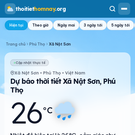
thoitiet
homnay
.org
Hiện tại
Theo giờ
Ngày mai
3 ngày tới
5 ngày tới
Trang chủ
Phú Thọ
Xã Nật Sơn
Cập nhật thực tế
Xã Nật Sơn • Phú Thọ • Việt Nam
Dự báo thời tiết Xã Nật Sơn, Phú
Thọ
26
°C