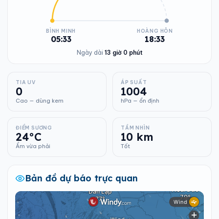
BÌNH MINH
HOÀNG HÔN
05:33
18:33
Ngày dài
13 giờ 0 phút
TIA UV
ÁP SUẤT
0
1004
Cao — dùng kem
hPa — ổn định
ĐIỂM SƯƠNG
TẦM NHÌN
24°C
10 km
Ẩm vừa phải
Tốt
Bản đồ dự báo trực quan