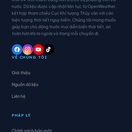
nước. Dữ liệu được cập nhật liên tục từ OpenWeather,
Xã Cẩm Khê
Xã Cao Dương
kết hợp tham chiếu Cục Khí tượng Thủy văn với các
hiện tượng thời tiết nguy hiểm. Chúng tôi mong muốn
Xã Cao Phong
Xã Cao Sơn
giúp bạn chủ động trước mọi diễn biến thời tiết, an
Xã Chân Mộng
Xã Chí Đám
toàn hơn khi ra ngoài và trong mỗi chuyến đi.
Xã Chí Tiên
Xã Cự Đồng
Xã Đà Bắc
Xã Đại Đình
VỀ CHÚNG TÔI
Xã Đại Đồng
Xã Dân Chủ
Giới thiệu
Xã Đan Thượng
Xã Đạo Trù
Nguồn dữ liệu
Xã Đào Xá
Xã Đoan Hùng
Liên hệ
Xã Đồng Lương
Xã Đông Thành
Xã Đức Nhàn
Xã Dũng Tiến
PHÁP LÝ
Xã Hạ Hòa
Xã Hải Lựu
Chính sách bảo mật