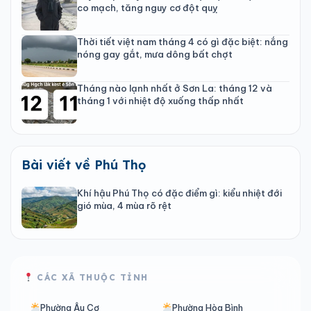
co mạch, tăng nguy cơ đột quỵ
Thời tiết việt nam tháng 4 có gì đặc biệt: nắng
nóng gay gắt, mưa dông bất chợt
Tháng nào lạnh nhất ở Sơn La: tháng 12 và
tháng 1 với nhiệt độ xuống thấp nhất
Bài viết về Phú Thọ
Khí hậu Phú Thọ có đặc điểm gì: kiểu nhiệt đới
gió mùa, 4 mùa rõ rệt
CÁC XÃ THUỘC TỈNH
Phường Âu Cơ
Phường Hòa Bình