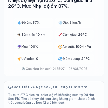
Nhiệt độ hiện tại là 26°C, cảm giác như
26°C. Mưa Nhẹ, độ ẩm 87%.
Độ ẩm:
87%
Gió:
3 km/h
Tầm nhìn:
10 km
Cảm giác:
26°C
Mưa:
100%
Áp suất:
1004 hPa
UV Index:
0
Điểm sương:
24°C
Cập nhật lần cuối: 21:55:27 — 06/08/2026
THỜI TIẾT XÃ NẬT SƠN, PHÚ THỌ 12 GIỜ TỚI
Từ mức 27°C hiện tại, nhiệt độ và khả năng mưa tại Xã Nật
Sơn, Phú Thọ sẽ thay đổi qua từng khung giờ — theo dõi chi
tiết trong bảng dự báo 12 giờ bên dưới.