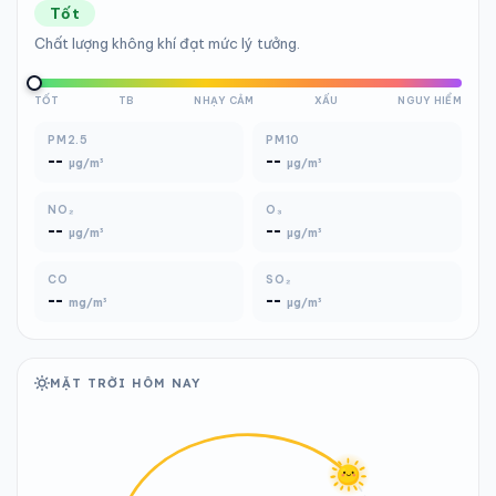
Tốt
Chất lượng không khí đạt mức lý tưởng.
TỐT
TB
NHẠY CẢM
XẤU
NGUY HIỂM
PM2.5
PM10
--
--
µg/m³
µg/m³
NO₂
O₃
--
--
µg/m³
µg/m³
CO
SO₂
--
--
mg/m³
µg/m³
MẶT TRỜI HÔM NAY