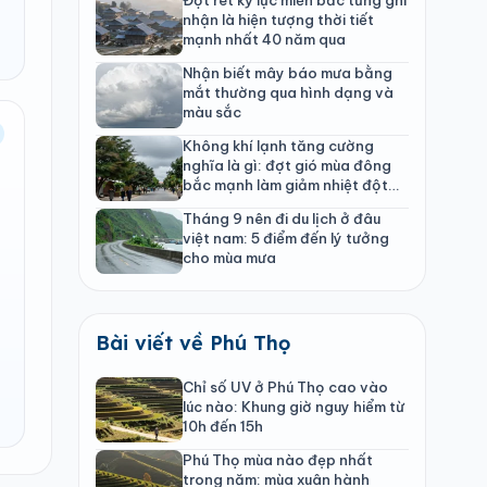
nhận là hiện tượng thời tiết
mạnh nhất 40 năm qua
Nhận biết mây báo mưa bằng
mắt thường qua hình dạng và
màu sắc
Không khí lạnh tăng cường
nghĩa là gì: đợt gió mùa đông
bắc mạnh làm giảm nhiệt đột
ngột
Tháng 9 nên đi du lịch ở đâu
việt nam: 5 điểm đến lý tưởng
cho mùa mưa
Bài viết về Phú Thọ
Chỉ số UV ở Phú Thọ cao vào
lúc nào: Khung giờ nguy hiểm từ
10h đến 15h
Phú Thọ mùa nào đẹp nhất
trong năm: mùa xuân hành