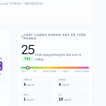
n cuối: 17:36:01 — 08/08/2026
CHẤT LƯỢNG KHÔNG KHÍ XÃ TIỀN
PHONG
25
Chất lượng không khí đạt mức lý
00
Tốt
tưởng.
TỐT
TB
NHẠY CẢM
XẤU
NGUY HIỂM
°
PM2.5
PM10
6
6
µg/m³
µg/m³
NO₂
O₃
1
10
µg/m³
µg/m³