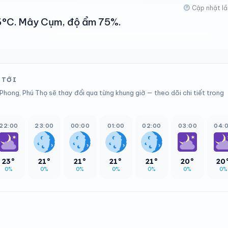
Cập nhật lầ
 26°C. Mây Cụm, độ ẩm 75%.
 TỚI
Phong, Phú Thọ sẽ thay đổi qua từng khung giờ — theo dõi chi tiết trong
22:00
23:00
00:00
01:00
02:00
03:00
04:
23°
21°
21°
21°
21°
20°
20
0%
0%
0%
0%
0%
0%
0%