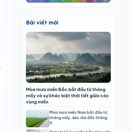
Bài viết mới
Mùa mưa miền Bắc bắt đầu từ tháng
mấy và sự khác biệt thời tiết giữa các
vùng miền
Mùa mưa miền Nam bắt đầu từ
tháng mấy, kéo dài đến tháng
11
Đợt rét kỷ lục miền bắc từng ghi