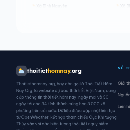
Xã Bình Nguyên
Xã B
Xã Cẩm Khê
Xã C
Xã Chân Mộng
Xã C
Xã Đà Bắc
Xã Đ
Xã Đan Thượng
Xã Đ
VỀ C
thoitiet
homnay
.org
Xã Đồng Lương
Xã Đ
Giới t
Thoitiethomnay.org, hay còn gọi là Thời Tiết Hôm
Xã Hạ Hòa
Xã H
Nay Org, là website dự báo thời tiết Việt Nam, cung
Nguồn 
cấp thông tin thời tiết hôm nay, ngày mai và 30
Xã Hoàng An
Xã 
ngày tới cho 34 tỉnh thành cùng hơn 3.000 xã
Liên h
phường trên cả nước. Dữ liệu được cập nhật liên tục
Xã Hợp Lý
Xã H
từ OpenWeather, kết hợp tham chiếu Cục Khí tượng
Thủy văn với các hiện tượng thời tiết nguy hiểm.
Xã Khả Cửu
Xã K