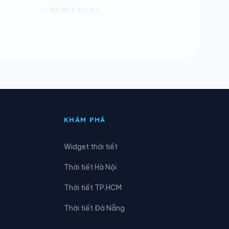
Xã Bình Xuyên
Xã Cao Sơn
Xã Cự Đồng
Xã Dân Chủ
Xã Đoan Hùng
KHÁM PHÁ
Xã Dũng Tiến
Widget thời tiết
Xã Hiền Quan
Thời tiết Hà Nội
Xã Hợp Kim
Thời tiết TP.HCM
Xã Hy Cương
Thời tiết Đà Nẵng
Xã Lạc Sơn