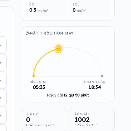
CO
SO₂
0.3
0
mg/m³
µg/m³
MẶT TRỜI HÔM NAY
▾
▾
▾
BÌNH MINH
HOÀNG HÔN
05:35
18:34
Ngày dài
12 giờ 58 phút
▾
TIA UV
ÁP SUẤT
▾
0
1002
Cao — dùng kem
hPa — ổn định