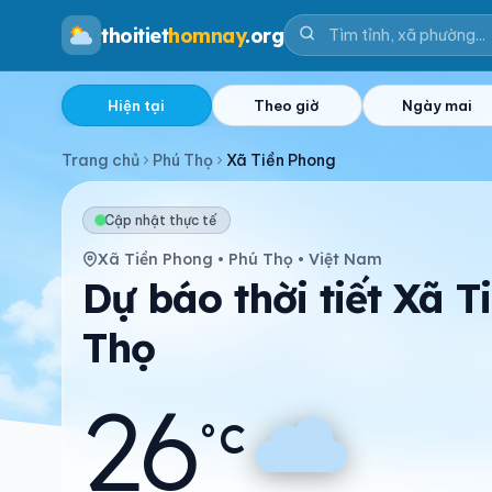
thoitiet
homnay
.org
Hiện tại
Theo giờ
Ngày mai
Trang chủ
Phú Thọ
Xã Tiền Phong
Cập nhật thực tế
Xã Tiền Phong • Phú Thọ • Việt Nam
Dự báo thời tiết Xã 
Thọ
26
°C