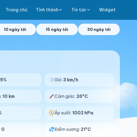
Trang chủ
Tỉnh thành
Tin tức
Widget
10 ngày tới
15 ngày tới
30 ngày tới
75%
Gió:
3 km/h
n:
10 km
Cảm giác:
26°C
%
Áp suất:
1002 hPa
:
0
Điểm sương:
21°C