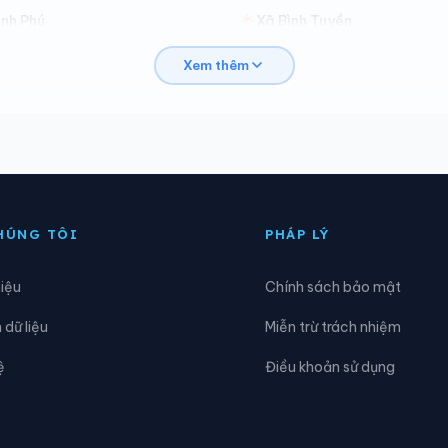
ình Phú
Xã Bình Tuyền
Xem thêm
ao Dương
Xã Cao Phong
hí Đám
Xã Chí Tiên
ại Đình
Xã Đại Đồng
ạo Trù
Xã Đào Xá
HÚNG TÔI
PHÁP LÝ
ông Thành
Xã Đức Nhàn
hiệu
Chính sách bảo mật
ải Lựu
Xã Hiền Lương
dữ liệu
Miễn trừ trách nhiệm
Hoàng Cương
Xã Hội Thịnh
ệ
Điều khoản sử dụng
ùng Việt
Xã Hương Cần
im Bôi
Xã Lạc Lương