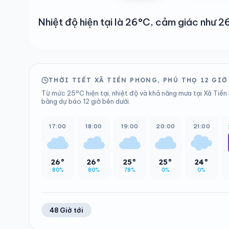
Nhiệt độ hiện tại là 26°C, cảm giác như
THỜI TIẾT XÃ TIỀN PHONG, PHÚ THỌ 12 GIỜ
Từ mức 25°C hiện tại, nhiệt độ và khả năng mưa tại Xã Tiền 
bảng dự báo 12 giờ bên dưới.
17:00
18:00
19:00
20:00
21:00
26°
26°
25°
25°
24°
80%
80%
78%
0%
0%
48 Giờ tới