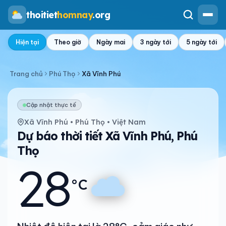
thoitiet
homnay
.org
Hiện tại
Theo giờ
Ngày mai
3 ngày tới
5 ngày tới
Trang chủ
Phú Thọ
Xã Vĩnh Phú
Cập nhật thực tế
Xã Vĩnh Phú • Phú Thọ • Việt Nam
Dự báo thời tiết Xã Vĩnh Phú, Phú
Thọ
28
°C