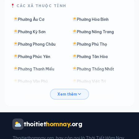
CÁC XÃ THUỘC TỈNH
Phường Âu Cơ
Phường Hòa Bình
Phường Kỳ Sơn
Phường Nông Trang
Phường Phong Châu
Phường Phú Thọ
Phường Phúc Yên
Phường Tân Hòa
Phường Thanh Miếu
Phường Thống Nhất
Phường Vân Phú
Phường Việt Trì
Phường Vĩnh Phúc
Phường Vĩnh Yên
Xem thêm
Phường Xuân Hòa
Xã An Bình
Xã An Nghĩa
Xã Bản Nguyên
thoitiet
homnay
.org
Xã Bằng Luân
Xã Bao La
Thoitiethomnay.org, hay còn gọi là Thời Tiết Hôm Nay