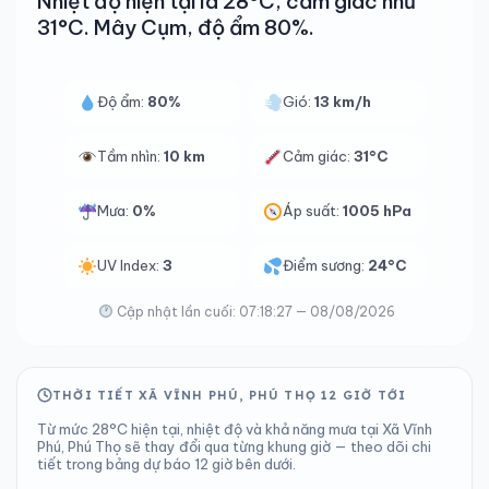
Nhiệt độ hiện tại là 28°C, cảm giác như
31°C. Mây Cụm, độ ẩm 80%.
Độ ẩm:
80%
Gió:
13 km/h
Tầm nhìn:
10 km
Cảm giác:
31°C
Mưa:
0%
Áp suất:
1005 hPa
UV Index:
3
Điểm sương:
24°C
Cập nhật lần cuối: 07:18:27 — 08/08/2026
THỜI TIẾT XÃ VĨNH PHÚ, PHÚ THỌ 12 GIỜ TỚI
Từ mức 28°C hiện tại, nhiệt độ và khả năng mưa tại Xã Vĩnh
Phú, Phú Thọ sẽ thay đổi qua từng khung giờ — theo dõi chi
tiết trong bảng dự báo 12 giờ bên dưới.