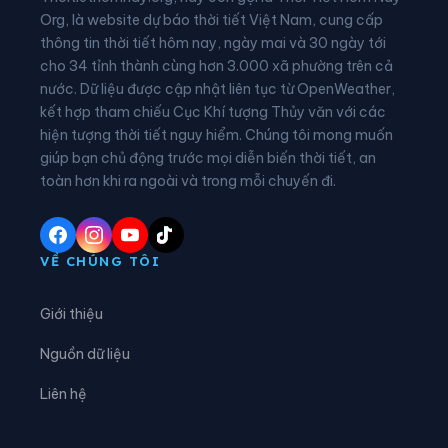
Xã Bình Nguyên
Xã Bình Phú
Org, là website dự báo thời tiết Việt Nam, cung cấp
thông tin thời tiết hôm nay, ngày mai và 30 ngày tới
Xã Bình Tuyền
Xã Bình Xuyên
cho 34 tỉnh thành cùng hơn 3.000 xã phường trên cả
nước. Dữ liệu được cập nhật liên tục từ OpenWeather,
Xã Cẩm Khê
Xã Cao Dương
kết hợp tham chiếu Cục Khí tượng Thủy văn với các
hiện tượng thời tiết nguy hiểm. Chúng tôi mong muốn
Xã Cao Phong
Xã Cao Sơn
giúp bạn chủ động trước mọi diễn biến thời tiết, an
Xã Chân Mộng
Xã Chí Đám
toàn hơn khi ra ngoài và trong mỗi chuyến đi.
Xã Chí Tiên
Xã Cự Đồng
Xã Đà Bắc
Xã Đại Đình
VỀ CHÚNG TÔI
Xã Đại Đồng
Xã Dân Chủ
Giới thiệu
Xã Đan Thượng
Xã Đạo Trù
Nguồn dữ liệu
Xã Đào Xá
Xã Đoan Hùng
Liên hệ
Xã Đồng Lương
Xã Đông Thành