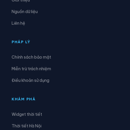
Xã Mường Chanh
Xã Mường Chiên
Nguồn dữ liệu
Xã Mường Cơi
Xã Mường É
Liên hệ
Xã Mường Giôn
Xã Mường Hung
Xã Mường Khiêng
Xã Mường La
PHÁP LÝ
Xã Mường Lầm
Xã Mường Lạn
Chính sách bảo mật
Xã Mường Sại
Xã Nậm Lầu
Miễn trừ trách nhiệm
Xã Nậm Ty
Xã Ngọc Chiến
Điều khoản sử dụng
Xã Pắc Ngà
Xã Phiêng Cằm
Xã Phiêng Khoài
Xã Phiêng Pằn
KHÁM PHÁ
Xã Phù Yên
Xã Púng Bánh
Widget thời tiết
Xã Quỳnh Nhai
Xã Song Khủa
Thời tiết Hà Nội