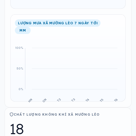
LƯỢNG MƯA XÃ MƯỜNG LÈO 7 NGÀY TỚI
MM
CHẤT LƯỢNG KHÔNG KHÍ XÃ MƯỜNG LÈO
18