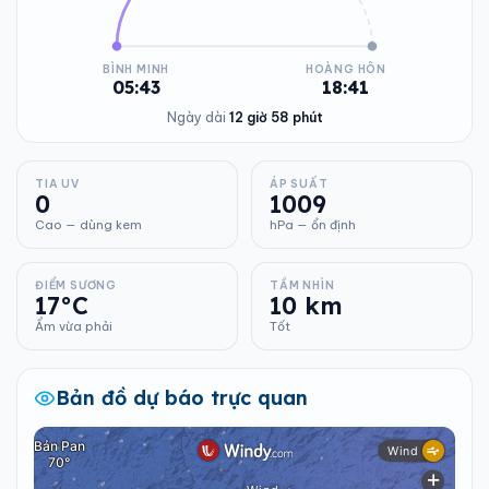
BÌNH MINH
HOÀNG HÔN
05:43
18:41
Ngày dài
12 giờ 58 phút
TIA UV
ÁP SUẤT
0
1009
Cao — dùng kem
hPa — ổn định
ĐIỂM SƯƠNG
TẦM NHÌN
17°C
10 km
Ẩm vừa phải
Tốt
Bản đồ dự báo trực quan