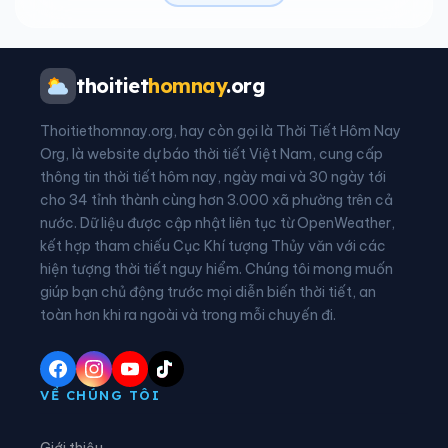
Xã Chiềng Khương
Xã Chiềng La
Xã Chiềng Lao
Xã Chiềng Mai
thoitiet
homnay
.org
Xã Chiềng Mung
Xã Chiềng Sại
Thoitiethomnay.org, hay còn gọi là Thời Tiết Hôm Nay
Xã Chiềng Sơ
Xã Chiềng Sơn
Org, là website dự báo thời tiết Việt Nam, cung cấp
thông tin thời tiết hôm nay, ngày mai và 30 ngày tới
Xã Chiềng Sung
Xã Co Mạ
cho 34 tỉnh thành cùng hơn 3.000 xã phường trên cả
nước. Dữ liệu được cập nhật liên tục từ OpenWeather,
Xã Đoàn Kết
Xã Gia Phù
kết hợp tham chiếu Cục Khí tượng Thủy văn với các
hiện tượng thời tiết nguy hiểm. Chúng tôi mong muốn
Xã Huổi Một
Xã Kim Bon
giúp bạn chủ động trước mọi diễn biến thời tiết, an
Xã Long Hẹ
Xã Lóng Phiêng
toàn hơn khi ra ngoài và trong mỗi chuyến đi.
Xã Lóng Sập
Xã Mai Sơn
Xã Muổi Nọi
Xã Mường Bám
VỀ CHÚNG TÔI
Xã Mường Bang
Xã Mường Bú
Giới thiệu