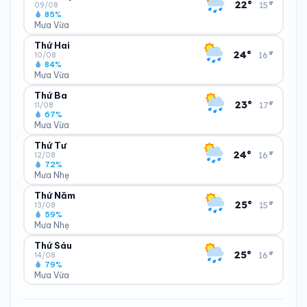
▾
22°
15°
88%
5 km/h
09/08
85%
Trung bình ngày
Tốc độ gió
Mưa Vừa
Thứ Hai
ĐỘ ẨM
GIÓ
TIA UV
TẦM NHÌN
▾
24°
16°
85%
5 km/h
10/08
10
Tốt
84%
Trung bình ngày
Tốc độ gió
Mưa Vừa
Chỉ số UV
Ước lượng
Thứ Ba
ĐỘ ẨM
GIÓ
TIA UV
TẦM NHÌN
▾
23°
17°
84%
5 km/h
11/08
LƯỢNG MƯA
ÁP SUẤT
13
Tốt
11 mm
67%
1007 hPa
Trung bình ngày
Tốc độ gió
Mưa Vừa
Chỉ số UV
Ước lượng
Tổng cả ngày
Bình thường
Thứ Tư
ĐỘ ẨM
GIÓ
TIA UV
TẦM NHÌN
▾
24°
16°
67%
6 km/h
12/08
LƯỢNG MƯA
ÁP SUẤT
8
Tốt
ĐIỂM SƯƠNG
% MƯA
14.26 mm
72%
1006 hPa
18°C
100%
Trung bình ngày
Tốc độ gió
Mưa Nhẹ
Chỉ số UV
Ước lượng
Tổng cả ngày
Bình thường
Ổn định
Khả năng mưa
Thứ Năm
ĐỘ ẨM
GIÓ
TIA UV
TẦM NHÌN
▾
25°
15°
72%
6 km/h
13/08
LƯỢNG MƯA
ÁP SUẤT
8
Tốt
ĐIỂM SƯƠNG
% MƯA
9.39 mm
59%
1004 hPa
21°C
100%
Trung bình ngày
Tốc độ gió
Mưa Nhẹ
Chỉ số UV
Ước lượng
Tổng cả ngày
Bình thường
Ổn định
Khả năng mưa
Thứ Sáu
ĐỘ ẨM
GIÓ
TIA UV
TẦM NHÌN
▾
25°
16°
59%
7 km/h
14/08
LƯỢNG MƯA
ÁP SUẤT
12
Tốt
ĐIỂM SƯƠNG
% MƯA
8.4 mm
79%
1003 hPa
21°C
100%
Trung bình ngày
Tốc độ gió
Mưa Vừa
Chỉ số UV
Ước lượng
Tổng cả ngày
Bình thường
Ổn định
Khả năng mưa
ĐỘ ẨM
GIÓ
TIA UV
TẦM NHÌN
LƯỢNG MƯA
ÁP SUẤT