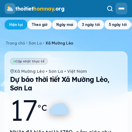
thoitiet
homnay
.org
Hiện tại
Theo giờ
Ngày mai
3 ngày tới
5 ngày tới
Trang chủ
Sơn La
Xã Mường Lèo
Cập nhật thực tế
Xã Mường Lèo • Sơn La • Việt Nam
Dự báo thời tiết Xã Mường Lèo,
Sơn La
17
°C