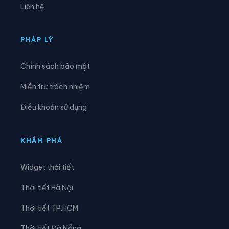
Liên hệ
Xã Lộc Ninh
Xã Long Cang
Xã Long Chữ
Xã Long Hựu
PHÁP LÝ
Xã Long Thuận
Xã Lương Hòa
Chính sách bảo mật
Xã Mộc Hóa
Xã Mỹ An
Miễn trừ trách nhiệm
Xã Mỹ Hạnh
Xã Mỹ Lệ
Điều khoản sử dụng
Xã Mỹ Lộc
Xã Mỹ Quý
Xã Mỹ Thạnh
Xã Mỹ Yên
KHÁM PHÁ
Xã Nhơn Hòa Lập
Xã Nhơn Ninh
Widget thời tiết
Xã Nhựt Tảo
Xã Ninh Điền
Thời tiết Hà Nội
Xã Phước Chỉ
Xã Phước Lý
Thời tiết TP.HCM
Xã Phước Thạnh
Xã Phước Vinh
Thời tiết Đà Nẵng