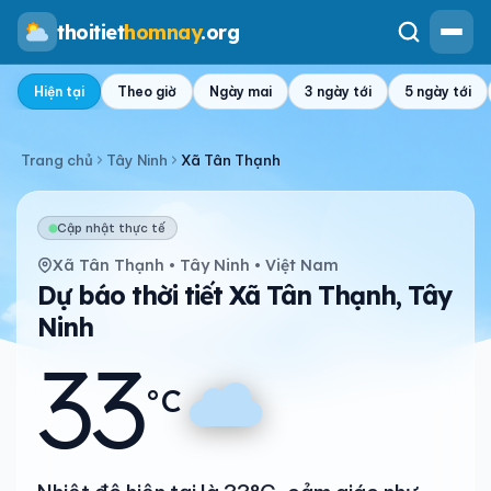
thoitiet
homnay
.org
Hiện tại
Theo giờ
Ngày mai
3 ngày tới
5 ngày tới
Trang chủ
Tây Ninh
Xã Tân Thạnh
Cập nhật thực tế
Xã Tân Thạnh • Tây Ninh • Việt Nam
Dự báo thời tiết Xã Tân Thạnh, Tây
Ninh
33
°C