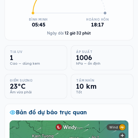
BÌNH MINH
HOÀNG HÔN
05:45
18:17
Ngày dài
12 giờ 32 phút
TIA UV
ÁP SUẤT
1
1006
Cao — dùng kem
hPa — ổn định
ĐIỂM SƯƠNG
TẦM NHÌN
23°C
10 km
Ẩm vừa phải
Tốt
Bản đồ dự báo trực quan