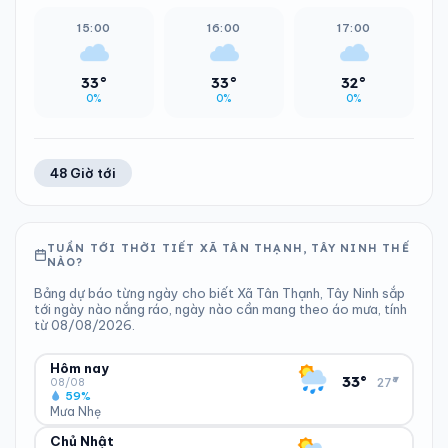
15:00
16:00
17:00
33°
33°
32°
0%
0%
0%
48 Giờ tới
TUẦN TỚI THỜI TIẾT XÃ TÂN THẠNH, TÂY NINH THẾ
NÀO?
Bảng dự báo từng ngày cho biết Xã Tân Thạnh, Tây Ninh sắp
tới ngày nào nắng ráo, ngày nào cần mang theo áo mưa, tính
từ 08/08/2026.
Hôm nay
▾
33°
27°
08/08
59%
Mưa Nhẹ
Chủ Nhật
ĐỘ ẨM
GIÓ