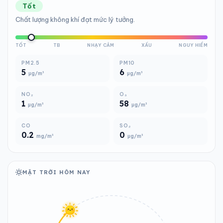
Tốt
Chất lượng không khí đạt mức lý tưởng.
TỐT
TB
NHẠY CẢM
XẤU
NGUY HIỂM
PM2.5
PM10
5
6
µg/m³
µg/m³
NO₂
O₃
1
58
µg/m³
µg/m³
CO
SO₂
0.2
0
mg/m³
µg/m³
MẶT TRỜI HÔM NAY