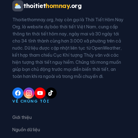
Xã Bến Cầu
Xã Bến Lức
thoitiet
homnay
.org
Xã Bình Đức
Xã Bình Hiệp
Thoitiethomnay.org, hay còn gọi là Thời Tiết Hôm Nay
Xã Bình Hòa
Xã Bình Thành
Org, là website dự báo thời tiết Việt Nam, cung cấp
thông tin thời tiết hôm nay, ngày mai và 30 ngày tới
Xã Cần Đước
Xã Cần Giuộc
cho 34 tỉnh thành cùng hơn 3.000 xã phường trên cả
nước. Dữ liệu được cập nhật liên tục từ OpenWeather,
Xã Cầu Khởi
Xã Châu Thành
kết hợp tham chiếu Cục Khí tượng Thủy văn với các
hiện tượng thời tiết nguy hiểm. Chúng tôi mong muốn
Xã Đông Thành
Xã Đức Hòa
giúp bạn chủ động trước mọi diễn biến thời tiết, an
Xã Đức Huệ
Xã Đức Lập
toàn hơn khi ra ngoài và trong mỗi chuyến đi.
Xã Dương Minh Châu
Xã Hảo Đước
Xã Hậu Nghĩa
Xã Hậu Thạnh
VỀ CHÚNG TÔI
Xã Hiệp Hòa
Xã Hòa Hội
Giới thiệu
Xã Hòa Khánh
Xã Hưng Điền
Nguồn dữ liệu
Xã Hưng Thuận
Xã Khánh Hưng