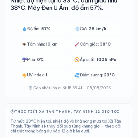
Nhiệt độ hiện tại là 33°C, cảm giác như
38°C. Mây Đen U Ám, độ ẩm 57%.
Độ ẩm:
57%
Gió:
26 km/h
Tầm nhìn:
10 km
Cảm giác:
38°C
Mưa:
0%
Áp suất:
1006 hPa
UV Index:
1
Điểm sương:
23°C
Cập nhật lần cuối: 15:39:41 — 08/08/2026
THỜI TIẾT XÃ TÂN THẠNH, TÂY NINH 12 GIỜ TỚI
Từ mức 29°C hiện tại, nhiệt độ và khả năng mưa tại Xã Tân
Thạnh, Tây Ninh sẽ thay đổi qua từng khung giờ — theo dõi
chi tiết trong bảng dự báo 12 giờ bên dưới.