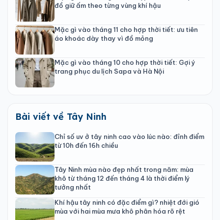
đồ giữ ấm theo từng vùng khí hậu
Mặc gì vào tháng 11 cho hợp thời tiết: ưu tiên
áo khoác dày thay vì đồ mỏng
Mặc gì vào tháng 10 cho hợp thời tiết: Gợi ý
trang phục du lịch Sapa và Hà Nội
Bài viết về Tây Ninh
Chỉ số uv ở tây ninh cao vào lúc nào: đỉnh điểm
từ 10h đến 16h chiều
Tây Ninh mùa nào đẹp nhất trong năm: mùa
khô từ tháng 12 đến tháng 4 là thời điểm lý
tưởng nhất
Khí hậu tây ninh có đặc điểm gì? nhiệt đới gió
mùa với hai mùa mưa khô phân hóa rõ rệt