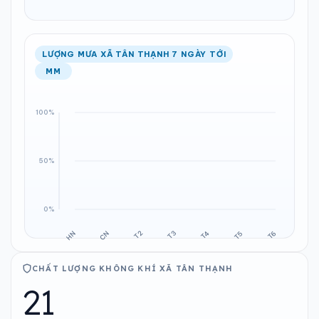
LƯỢNG MƯA XÃ TÂN THẠNH 7 NGÀY TỚI
MM
CHẤT LƯỢNG KHÔNG KHÍ XÃ TÂN THẠNH
21