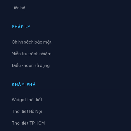
Xã Giao An
Xã Hà Long
Liên hệ
Xã Hà Trung
Xã Hậu Lộc
Xã Hiền Kiệt
Xã Hồ Vương
PHÁP LÝ
Xã Hoa Lộc
Xã Hóa Quỳ
Chính sách bảo mật
Xã Hoằng Châu
Xã Hoằng Giang
Miễn trừ trách nhiệm
Xã Hoằng Hóa
Xã Hoằng Lộc
Điều khoản sử dụng
Xã Hoằng Phú
Xã Hoằng Sơn
Xã Hoằng Thanh
Xã Hoằng Tiến
KHÁM PHÁ
Xã Hoạt Giang
Xã Hồi Xuân
Widget thời tiết
Xã Hợp Tiến
Xã Kiên Thọ
Thời tiết Hà Nội
Xã Kim Tân
Xã Lam Sơn
Thời tiết TP.HCM
Xã Linh Sơn
Xã Lĩnh Toại