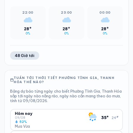
22:00
23:00
00:00
28°
28°
28°
0%
0%
0%
48 Giờ tới
TUẦN TỚI THỜI TIẾT PHƯỜNG TĨNH GIA, THANH
HÓA THẾ NÀO?
Bảng dự báo từng ngày cho biết Phường Tĩnh Gia, Thanh Hóa
sắp tới ngày nào nắng ráo, ngày nào cần mang theo áo mưa,
tính từ 09/08/2026.
Hôm nay
▾
35°
24°
09/08
52%
Mưa Vừa