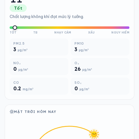
Tốt
Chất lượng không khí đạt mức lý tưởng.
TỐT
TB
NHẠY CẢM
XẤU
NGUY HIỂM
PM2.5
PM10
3
3
µg/m³
µg/m³
NO₂
O₃
0
26
µg/m³
µg/m³
CO
SO₂
0.2
0
mg/m³
µg/m³
MẶT TRỜI HÔM NAY