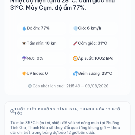
Nhiệt độ hiện tại là 28°C, cảm giác như
31°C. Mây Cụm, độ ẩm 77%.
Độ ẩm:
77%
Gió:
6 km/h
Tầm nhìn:
10 km
Cảm giác:
31°C
Mưa:
0%
Áp suất:
1002 hPa
UV Index:
0
Điểm sương:
23°C
Cập nhật lần cuối: 21:15:49 — 09/08/2026
THỜI TIẾT PHƯỜNG TĨNH GIA, THANH HÓA 12 GIỜ
TỚI
Từ mức 35°C hiện tại, nhiệt độ và khả năng mưa tại Phường
Tĩnh Gia, Thanh Hóa sẽ thay đổi qua từng khung giờ — theo
dõi chi tiết trong bảng dự báo 12 giờ bên dưới.