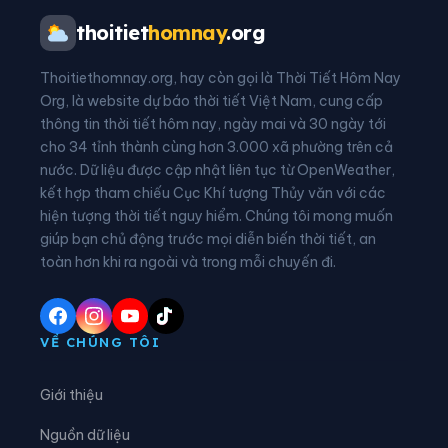
Phường Tân Dân
Phường Trúc Lâm
thoitiet
homnay
.org
Xã An Nông
Xã Ba Đình
Thoitiethomnay.org, hay còn gọi là Thời Tiết Hôm Nay
Xã Bá Thước
Xã Bát Mọt
Org, là website dự báo thời tiết Việt Nam, cung cấp
thông tin thời tiết hôm nay, ngày mai và 30 ngày tới
Xã Biện Thượng
Xã Các Sơn
cho 34 tỉnh thành cùng hơn 3.000 xã phường trên cả
nước. Dữ liệu được cập nhật liên tục từ OpenWeather,
Xã Cẩm Tân
Xã Cẩm Thạch
kết hợp tham chiếu Cục Khí tượng Thủy văn với các
hiện tượng thời tiết nguy hiểm. Chúng tôi mong muốn
Xã Cẩm Thủy
Xã Cẩm Tú
giúp bạn chủ động trước mọi diễn biến thời tiết, an
Xã Cẩm Vân
Xã Cổ Lũng
toàn hơn khi ra ngoài và trong mỗi chuyến đi.
Xã Công Chính
Xã Điền Lư
Xã Điền Quang
Xã Định Hòa
VỀ CHÚNG TÔI
Xã Định Tân
Xã Đồng Lương
Giới thiệu
Xã Đông Thành
Xã Đồng Tiến
Nguồn dữ liệu