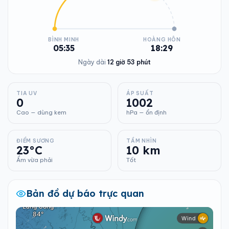
BÌNH MINH
HOÀNG HÔN
05:35
18:29
Ngày dài
12 giờ 53 phút
TIA UV
ÁP SUẤT
0
1002
Cao — dùng kem
hPa — ổn định
ĐIỂM SƯƠNG
TẦM NHÌN
23°C
10 km
Ẩm vừa phải
Tốt
Bản đồ dự báo trực quan