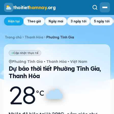
thoitiet
homnay
.org
Hiện tại
Theo giờ
Ngày mai
3 ngày tới
5 ngày tới
Trang chủ
Thanh Hóa
Phường Tĩnh Gia
Cập nhật thực tế
Phường Tĩnh Gia • Thanh Hóa • Việt Nam
Dự báo thời tiết Phường Tĩnh Gia,
Thanh Hóa
28
°C