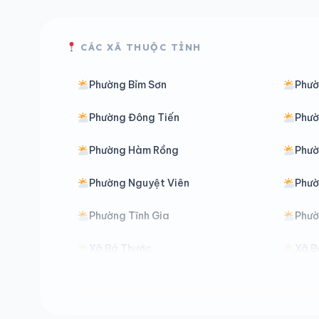
CÁC XÃ THUỘC TỈNH
Phường Bỉm Sơn
Phườ
Phường Đông Tiến
Phườ
Phường Hàm Rồng
Phườ
Phường Nguyệt Viên
Phườ
Phường Tĩnh Gia
Phườ
Xã Bá Thước
Xã B
Xã Cẩm Tân
Xã 
Xã Cẩm Vân
Xã C