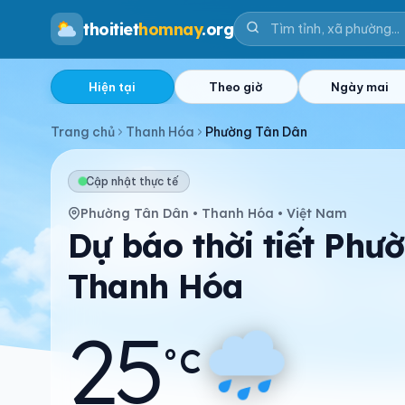
thoitiet
homnay
.org
Hiện tại
Theo giờ
Ngày mai
Trang chủ
Thanh Hóa
Phường Tân Dân
Cập nhật thực tế
Phường Tân Dân • Thanh Hóa • Việt Nam
Dự báo thời tiết Phư
Thanh Hóa
25
°C