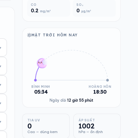
CO
SO₂
0.2
0
mg/m³
µg/m³
MẶT TRỜI HÔM NAY
▾
▾
▾
BÌNH MINH
HOÀNG HÔN
05:34
18:30
Ngày dài
12 giờ 55 phút
▾
TIA UV
ÁP SUẤT
▾
0
1002
Cao — dùng kem
hPa — ổn định