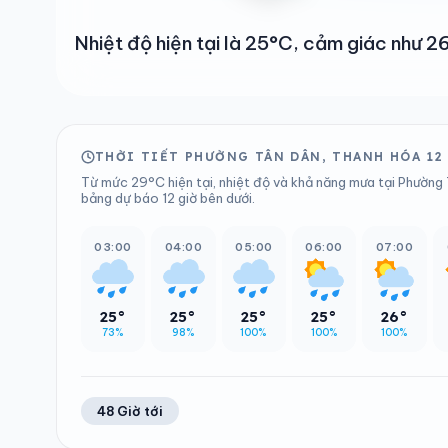
Nhiệt độ hiện tại là 25°C, cảm giác như 
THỜI TIẾT PHƯỜNG TÂN DÂN, THANH HÓA 12
Từ mức 29°C hiện tại, nhiệt độ và khả năng mưa tại Phường 
bảng dự báo 12 giờ bên dưới.
03:00
04:00
05:00
06:00
07:00
25°
25°
25°
25°
26°
73%
98%
100%
100%
100%
48 Giờ tới