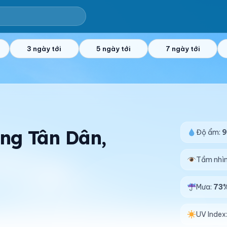
3 ngày tới
5 ngày tới
7 ngày tới
ờng Tân Dân,
Độ ẩm:
9
Tầm nhì
Mưa:
73
UV Index