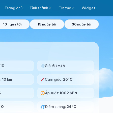
Trang chủ
Tỉnh thành
Tin tức
Widget
10 ngày tới
15 ngày tới
30 ngày tới
1%
Gió:
6 km/h
n:
10 km
Cảm giác:
26°C
%
Áp suất:
1002 hPa
:
0
Điểm sương:
24°C