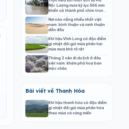
Nội: Lượng mưa kỷ lục 566 mm
khiến cả thành phố chìm trong
biển nước
Nơi nào nắng nhiều nhất việt
nam: bình thuận và ninh thuận
dẫn đầu
Khí hậu Vĩnh Long có đặc điểm
gì nhiệt đới gió mùa phân hai
mùa mưa khô rõ rệt
Tháng 2 nên đi du lịch ở đâu
việt nam: khám phá hoa ban
mộc châu
Bài viết về Thanh Hóa
Khí hậu thanh hóa có đặc điểm
gì nhiệt đới gió mùa phân hóa
theo mùa và vùng miền