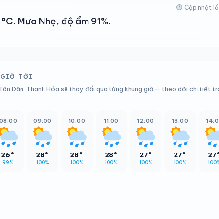
Cập nhật lầ
26°C. Mưa Nhẹ, độ ẩm 91%.
 GIỜ TỚI
Tân Dân, Thanh Hóa sẽ thay đổi qua từng khung giờ — theo dõi chi tiết t
08:00
09:00
10:00
11:00
12:00
13:00
14:
26°
28°
28°
28°
27°
27°
27
99%
100%
100%
100%
100%
100%
100