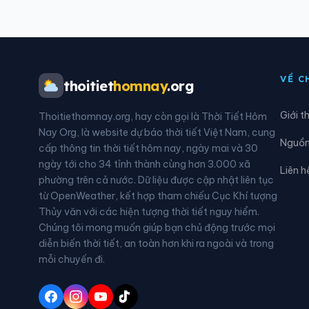
Xã Điền Quang
Xã Đ
Xã Đông Thành
Xã Đ
VỀ C
thoitiet
homnay
.org
Xã Hà Trung
Xã H
Giới t
Thoitiethomnay.org, hay còn gọi là Thời Tiết Hôm
Xã Hoa Lộc
Xã H
Nay Org, là website dự báo thời tiết Việt Nam, cung
Nguồn 
cấp thông tin thời tiết hôm nay, ngày mai và 30
Xã Hoằng Hóa
Xã H
ngày tới cho 34 tỉnh thành cùng hơn 3.000 xã
Liên h
phường trên cả nước. Dữ liệu được cập nhật liên tục
Xã Hoằng Thanh
Xã H
từ OpenWeather, kết hợp tham chiếu Cục Khí tượng
Thủy văn với các hiện tượng thời tiết nguy hiểm.
Xã Hợp Tiến
Xã K
Chúng tôi mong muốn giúp bạn chủ động trước mọi
diễn biến thời tiết, an toàn hơn khi ra ngoài và trong
Xã Linh Sơn
Xã L
mỗi chuyến đi.
Xã Lưu Vệ
Xã 