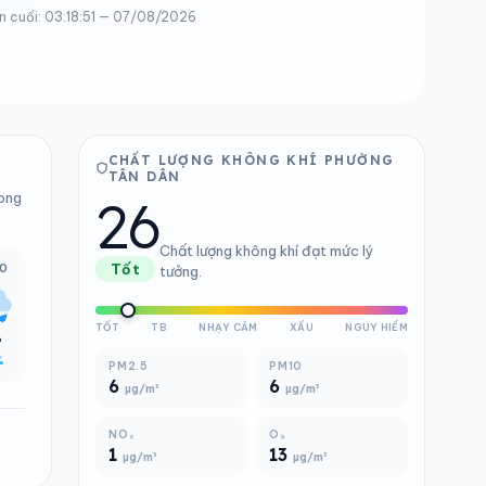
n cuối: 03:18:51 — 07/08/2026
CHẤT LƯỢNG KHÔNG KHÍ PHƯỜNG
TÂN DÂN
26
rong
Chất lượng không khí đạt mức lý
00
Tốt
tưởng.
TỐT
TB
NHẠY CẢM
XẤU
NGUY HIỂM
°
%
PM2.5
PM10
6
6
µg/m³
µg/m³
NO₂
O₃
1
13
µg/m³
µg/m³