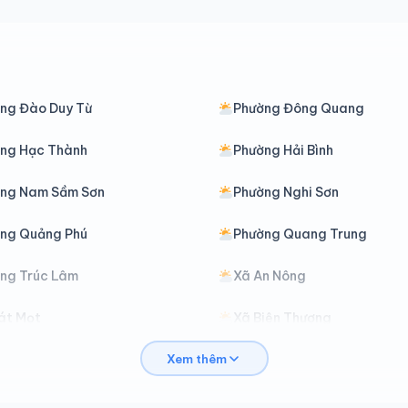
ng Đào Duy Từ
Phường Đông Quang
ng Hạc Thành
Phường Hải Bình
ng Nam Sầm Sơn
Phường Nghi Sơn
ng Quảng Phú
Phường Quang Trung
ng Trúc Lâm
Xã An Nông
át Mọt
Xã Biện Thượng
Xem thêm
Cẩm Thạch
Xã Cẩm Thủy
ổ Lũng
Xã Công Chính