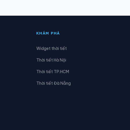
Xã Đồng Lương
Xã Hà Long
KHÁM PHÁ
Xã Hồ Vương
Widget thời tiết
Xã Hoằng Giang
Thời tiết Hà Nội
Xã Hoằng Sơn
Thời tiết TP.HCM
Xã Hồi Xuân
Thời tiết Đà Nẵng
Xã Lam Sơn
Xã Lương Sơn
Xã Mường Chanh