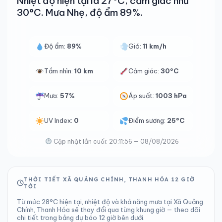
Nhiệt độ hiện tại là 27°C, cảm giác như
30°C. Mưa Nhẹ, độ ẩm 89%.
Độ ẩm:
89%
Gió:
11 km/h
Tầm nhìn:
10 km
Cảm giác:
30°C
Mưa:
57%
Áp suất:
1003 hPa
UV Index:
0
Điểm sương:
25°C
Cập nhật lần cuối: 20:11:56 — 08/08/2026
THỜI TIẾT XÃ QUẢNG CHÍNH, THANH HÓA 12 GIỜ
TỚI
Từ mức 28°C hiện tại, nhiệt độ và khả năng mưa tại Xã Quảng
Chính, Thanh Hóa sẽ thay đổi qua từng khung giờ — theo dõi
chi tiết trong bảng dự báo 12 giờ bên dưới.