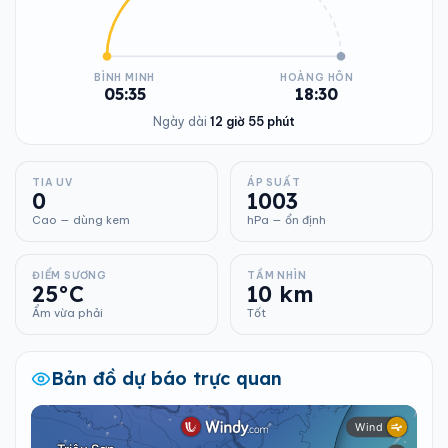
BÌNH MINH
HOÀNG HÔN
05:35
18:30
Ngày dài
12 giờ 55 phút
TIA UV
ÁP SUẤT
0
1003
Cao — dùng kem
hPa — ổn định
ĐIỂM SƯƠNG
TẦM NHÌN
25°C
10 km
Ẩm vừa phải
Tốt
Bản đồ dự báo trực quan