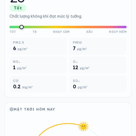
Tốt
Chất lượng không khí đạt mức lý tưởng.
TỐT
TB
NHẠY CẢM
XẤU
NGUY HIỂM
PM2.5
PM10
6
7
µg/m³
µg/m³
NO₂
O₃
1
12
µg/m³
µg/m³
CO
SO₂
0.2
0
mg/m³
µg/m³
MẶT TRỜI HÔM NAY