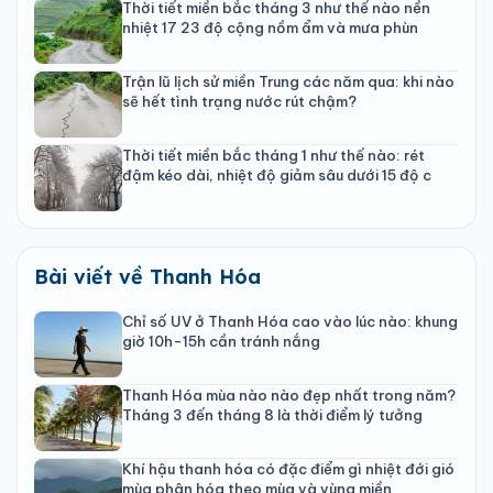
Thời tiết miền bắc tháng 3 như thế nào nền
nhiệt 17 23 độ cộng nồm ẩm và mưa phùn
Trận lũ lịch sử miền Trung các năm qua: khi nào
sẽ hết tình trạng nước rút chậm?
Thời tiết miền bắc tháng 1 như thế nào: rét
đậm kéo dài, nhiệt độ giảm sâu dưới 15 độ c
Bài viết về Thanh Hóa
Chỉ số UV ở Thanh Hóa cao vào lúc nào: khung
giờ 10h-15h cần tránh nắng
Thanh Hóa mùa nào nào đẹp nhất trong năm?
Tháng 3 đến tháng 8 là thời điểm lý tưởng
Khí hậu thanh hóa có đặc điểm gì nhiệt đới gió
mùa phân hóa theo mùa và vùng miền