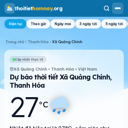
thoitiet
homnay
.org
Hiện tại
Theo giờ
Ngày mai
3 ngày tới
5 ngày tới
Trang chủ
Thanh Hóa
Xã Quảng Chính
Cập nhật thực tế
Xã Quảng Chính • Thanh Hóa • Việt Nam
Dự báo thời tiết Xã Quảng Chính,
Thanh Hóa
27
°C