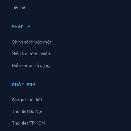
Xã Đồng Tiến
Xã Giao An
Liên hệ
Xã Hà Long
Xã Hà Trung
Xã Hậu Lộc
Xã Hiền Kiệt
PHÁP LÝ
Xã Hồ Vương
Xã Hoa Lộc
Chính sách bảo mật
Xã Hóa Quỳ
Xã Hoằng Châu
Miễn trừ trách nhiệm
Xã Hoằng Giang
Xã Hoằng Hóa
Điều khoản sử dụng
Xã Hoằng Lộc
Xã Hoằng Phú
Xã Hoằng Sơn
Xã Hoằng Thanh
KHÁM PHÁ
Xã Hoằng Tiến
Xã Hoạt Giang
Widget thời tiết
Xã Hồi Xuân
Xã Hợp Tiến
Thời tiết Hà Nội
Xã Kiên Thọ
Xã Kim Tân
Thời tiết TP.HCM
Xã Lam Sơn
Xã Linh Sơn