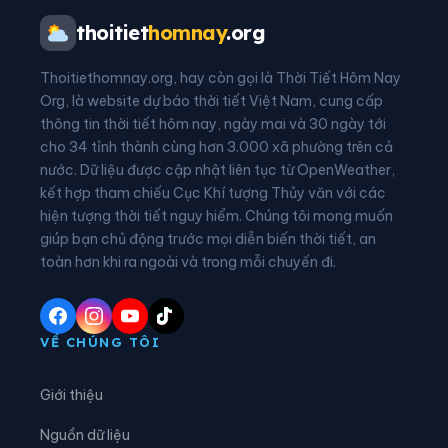
Phường Tân Dân
Phường Tĩnh Gia
thoitiet
homnay
.org
Phường Trúc Lâm
Xã An Nông
Thoitiethomnay.org, hay còn gọi là Thời Tiết Hôm Nay
Xã Ba Đình
Xã Bá Thước
Org, là website dự báo thời tiết Việt Nam, cung cấp
thông tin thời tiết hôm nay, ngày mai và 30 ngày tới
Xã Bát Mọt
Xã Biện Thượng
cho 34 tỉnh thành cùng hơn 3.000 xã phường trên cả
nước. Dữ liệu được cập nhật liên tục từ OpenWeather,
Xã Các Sơn
Xã Cẩm Tân
kết hợp tham chiếu Cục Khí tượng Thủy văn với các
hiện tượng thời tiết nguy hiểm. Chúng tôi mong muốn
Xã Cẩm Thạch
Xã Cẩm Thủy
giúp bạn chủ động trước mọi diễn biến thời tiết, an
Xã Cẩm Tú
Xã Cẩm Vân
toàn hơn khi ra ngoài và trong mỗi chuyến đi.
Xã Cổ Lũng
Xã Công Chính
Xã Điền Lư
Xã Điền Quang
VỀ CHÚNG TÔI
Xã Định Hòa
Xã Định Tân
Giới thiệu
Xã Đồng Lương
Xã Đông Thành
Nguồn dữ liệu