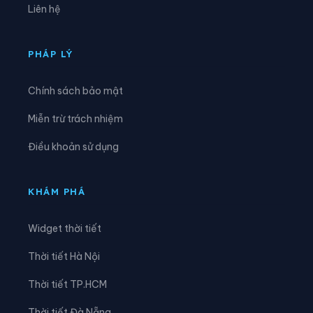
Liên hệ
Xã Hà Long
Xã Hà Trung
Xã Hậu Lộc
Xã Hiền Kiệt
PHÁP LÝ
Xã Hồ Vương
Xã Hoa Lộc
Chính sách bảo mật
Xã Hóa Quỳ
Xã Hoằng Châu
Miễn trừ trách nhiệm
Xã Hoằng Giang
Xã Hoằng Hóa
Điều khoản sử dụng
Xã Hoằng Lộc
Xã Hoằng Phú
Xã Hoằng Sơn
Xã Hoằng Thanh
KHÁM PHÁ
Xã Hoằng Tiến
Xã Hoạt Giang
Widget thời tiết
Xã Hồi Xuân
Xã Hợp Tiến
Thời tiết Hà Nội
Xã Kiên Thọ
Xã Kim Tân
Thời tiết TP.HCM
Xã Lam Sơn
Xã Linh Sơn
Thời tiết Đà Nẵng