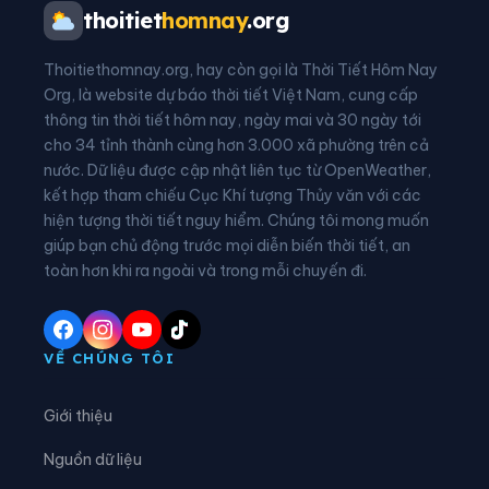
Phường Tân Dân
Phường Tĩnh Gia
thoitiet
homnay
.org
Phường Trúc Lâm
Xã An Nông
Thoitiethomnay.org, hay còn gọi là Thời Tiết Hôm Nay
Xã Ba Đình
Xã Bá Thước
Org, là website dự báo thời tiết Việt Nam, cung cấp
thông tin thời tiết hôm nay, ngày mai và 30 ngày tới
Xã Bát Mọt
Xã Biện Thượng
cho 34 tỉnh thành cùng hơn 3.000 xã phường trên cả
nước. Dữ liệu được cập nhật liên tục từ OpenWeather,
Xã Các Sơn
Xã Cẩm Tân
kết hợp tham chiếu Cục Khí tượng Thủy văn với các
hiện tượng thời tiết nguy hiểm. Chúng tôi mong muốn
Xã Cẩm Thạch
Xã Cẩm Thủy
giúp bạn chủ động trước mọi diễn biến thời tiết, an
Xã Cẩm Tú
Xã Cẩm Vân
toàn hơn khi ra ngoài và trong mỗi chuyến đi.
Xã Cổ Lũng
Xã Công Chính
Xã Điền Lư
Xã Điền Quang
VỀ CHÚNG TÔI
Xã Định Hòa
Xã Định Tân
Giới thiệu
Xã Đồng Lương
Xã Đông Thành
Nguồn dữ liệu
Xã Đồng Tiến
Xã Giao An