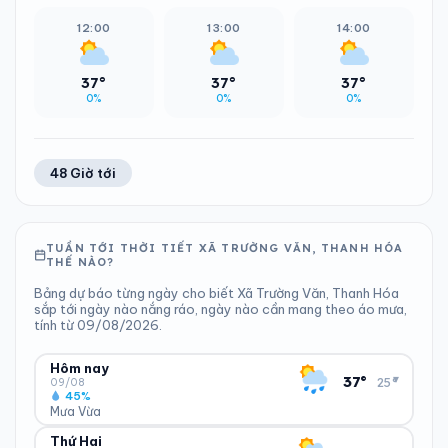
12:00
13:00
14:00
37°
37°
37°
0%
0%
0%
48 Giờ tới
TUẦN TỚI THỜI TIẾT XÃ TRƯỜNG VĂN, THANH HÓA
THẾ NÀO?
Bảng dự báo từng ngày cho biết Xã Trường Văn, Thanh Hóa
sắp tới ngày nào nắng ráo, ngày nào cần mang theo áo mưa,
tính từ 09/08/2026.
Hôm nay
▾
37°
25°
09/08
45%
Mưa Vừa
Thứ Hai
ĐỘ ẨM
GIÓ