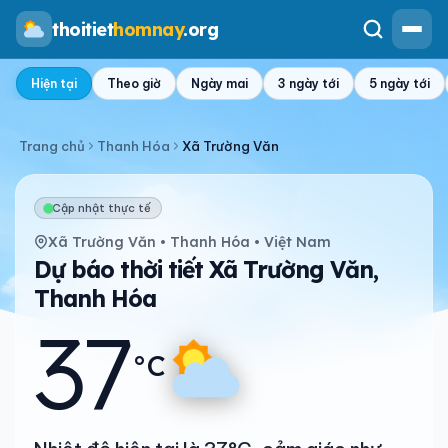
thoitiet
homnay
.org
Hiện tại
Theo giờ
Ngày mai
3 ngày tới
5 ngày tới
Trang chủ
Thanh Hóa
Xã Trường Văn
Cập nhật thực tế
Xã Trường Văn • Thanh Hóa • Việt Nam
Dự báo thời tiết Xã Trường Văn,
Thanh Hóa
37
°C