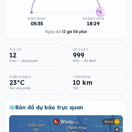
BÌNH MINH
HOÀNG HÔN
05:35
18:29
Ngày dài
12 giờ 54 phút
TIA UV
ÁP SUẤT
12
999
Cao — dùng kem
hPa — ổn định
ĐIỂM SƯƠNG
TẦM NHÌN
23°C
10 km
Ẩm vừa phải
Tốt
Bản đồ dự báo trực quan