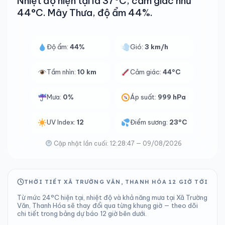
Nhiệt độ hiện tại là 37°C, cảm giác như
44°C. Mây Thưa, độ ẩm 44%.
Độ ẩm:
44%
Gió:
3 km/h
Tầm nhìn:
10 km
Cảm giác:
44°C
Mưa:
0%
Áp suất:
999 hPa
UV Index:
12
Điểm sương:
23°C
Cập nhật lần cuối: 12:28:47 — 09/08/2026
THỜI TIẾT XÃ TRƯỜNG VĂN, THANH HÓA 12 GIỜ TỚI
Từ mức 24°C hiện tại, nhiệt độ và khả năng mưa tại Xã Trường
Văn, Thanh Hóa sẽ thay đổi qua từng khung giờ — theo dõi
chi tiết trong bảng dự báo 12 giờ bên dưới.