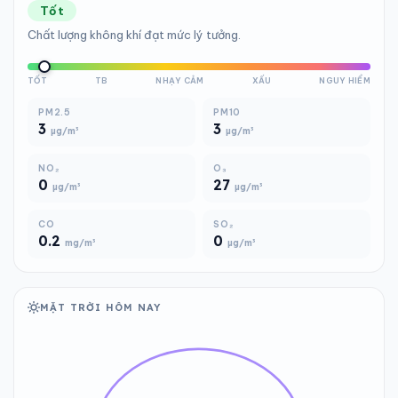
Tốt
Chất lượng không khí đạt mức lý tưởng.
TỐT
TB
NHẠY CẢM
XẤU
NGUY HIỂM
PM2.5
PM10
3
3
µg/m³
µg/m³
NO₂
O₃
0
27
µg/m³
µg/m³
CO
SO₂
0.2
0
mg/m³
µg/m³
MẶT TRỜI HÔM NAY