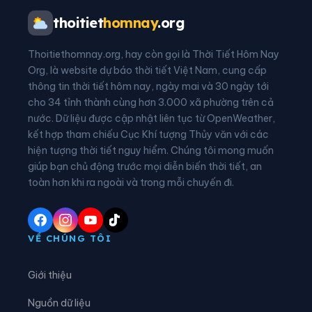
Phường Tân Dân
Phường Tĩnh Gia
thoitiet
homnay
.org
Phường Trúc Lâm
Xã An Nông
Thoitiethomnay.org, hay còn gọi là Thời Tiết Hôm Nay
Xã Ba Đình
Xã Bá Thước
Org, là website dự báo thời tiết Việt Nam, cung cấp
thông tin thời tiết hôm nay, ngày mai và 30 ngày tới
Xã Bát Mọt
Xã Biện Thượng
cho 34 tỉnh thành cùng hơn 3.000 xã phường trên cả
nước. Dữ liệu được cập nhật liên tục từ OpenWeather,
Xã Các Sơn
Xã Cẩm Tân
kết hợp tham chiếu Cục Khí tượng Thủy văn với các
hiện tượng thời tiết nguy hiểm. Chúng tôi mong muốn
Xã Cẩm Thạch
Xã Cẩm Thủy
giúp bạn chủ động trước mọi diễn biến thời tiết, an
Xã Cẩm Tú
Xã Cẩm Vân
toàn hơn khi ra ngoài và trong mỗi chuyến đi.
Xã Cổ Lũng
Xã Công Chính
Xã Điền Lư
Xã Điền Quang
VỀ CHÚNG TÔI
Xã Định Hòa
Xã Định Tân
Giới thiệu
Xã Đồng Lương
Xã Đồng Tiến
Nguồn dữ liệu