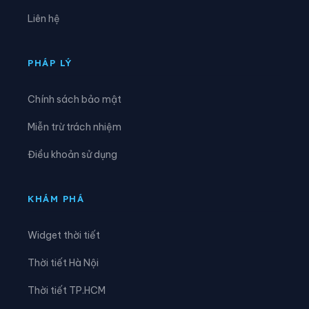
Xã Giao An
Xã Hà Long
Liên hệ
Xã Hà Trung
Xã Hậu Lộc
Xã Hiền Kiệt
Xã Hồ Vương
PHÁP LÝ
Xã Hoa Lộc
Xã Hóa Quỳ
Chính sách bảo mật
Xã Hoằng Châu
Xã Hoằng Giang
Miễn trừ trách nhiệm
Xã Hoằng Hóa
Xã Hoằng Lộc
Điều khoản sử dụng
Xã Hoằng Phú
Xã Hoằng Sơn
Xã Hoằng Thanh
Xã Hoằng Tiến
KHÁM PHÁ
Xã Hoạt Giang
Xã Hồi Xuân
Widget thời tiết
Xã Hợp Tiến
Xã Kiên Thọ
Thời tiết Hà Nội
Xã Kim Tân
Xã Lam Sơn
Thời tiết TP.HCM
Xã Linh Sơn
Xã Lĩnh Toại