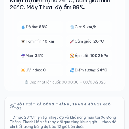
Nhiệt độ hiện tại là 26°C, cảm giác như
26°C. Mây Thưa, độ ẩm 88%.
Độ ẩm:
88%
Gió:
9 km/h
Tầm nhìn:
10 km
Cảm giác:
26°C
Mưa:
34%
Áp suất:
1002 hPa
UV Index:
0
Điểm sương:
24°C
Cập nhật lần cuối: 00:00:30 — 09/08/2026
THỜI TIẾT XÃ ĐÔNG THÀNH, THANH HÓA 12 GIỜ
TỚI
Từ mức 28°C hiện tại, nhiệt độ và khả năng mưa tại Xã Đông
Thành, Thanh Hóa sẽ thay đổi qua từng khung giờ — theo dõi
chi tiết trong bảng dự báo 12 giờ bên dưới.