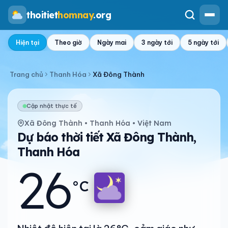
thoitiet
homnay
.org
Hiện tại
Theo giờ
Ngày mai
3 ngày tới
5 ngày tới
Trang chủ
Thanh Hóa
Xã Đông Thành
Cập nhật thực tế
Xã Đông Thành • Thanh Hóa • Việt Nam
Dự báo thời tiết Xã Đông Thành,
Thanh Hóa
26
°C