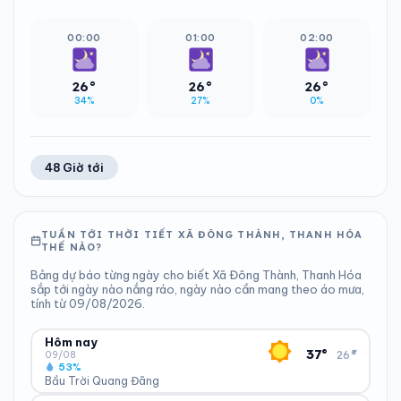
00:00
01:00
02:00
26°
26°
26°
34%
27%
0%
48 Giờ tới
TUẦN TỚI THỜI TIẾT XÃ ĐÔNG THÀNH, THANH HÓA
THẾ NÀO?
Bảng dự báo từng ngày cho biết Xã Đông Thành, Thanh Hóa
sắp tới ngày nào nắng ráo, ngày nào cần mang theo áo mưa,
tính từ 09/08/2026.
Hôm nay
▾
37°
26°
09/08
53%
Bầu Trời Quang Đãng