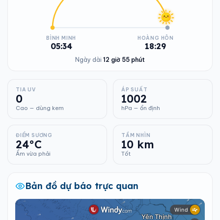
BÌNH MINH
HOÀNG HÔN
05:34
18:29
Ngày dài
12 giờ 55 phút
TIA UV
ÁP SUẤT
0
1002
Cao — dùng kem
hPa — ổn định
ĐIỂM SƯƠNG
TẦM NHÌN
24°C
10 km
Ẩm vừa phải
Tốt
Bản đồ dự báo trực quan