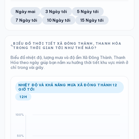
TIA UV
TẦM NHÌN
54%
21 km/h
LƯỢNG MƯA
ÁP SUẤT
11
Tốt
ĐIỂM SƯƠNG
% MƯA
2.33 mm
998 hPa
24°C
100%
Trung bình ngày
Tốc độ gió
Ngày mai
3 Ngày tới
5 Ngày tới
Chỉ số UV
Ước lượng
Tổng cả ngày
Bình thường
Ổn định
Khả năng mưa
7 Ngày tới
10 Ngày tới
15 Ngày tới
TIA UV
TẦM NHÌN
LƯỢNG MƯA
ÁP SUẤT
11
Tốt
ĐIỂM SƯƠNG
% MƯA
0.36 mm
998 hPa
25°C
100%
Chỉ số UV
Ước lượng
Tổng cả ngày
Bình thường
Ổn định
Khả năng mưa
BIỂU ĐỒ THỜI TIẾT XÃ ĐÔNG THÀNH, THANH HÓA
TRONG THỜI GIAN TỚI NHƯ THẾ NÀO?
LƯỢNG MƯA
ÁP SUẤT
ĐIỂM SƯƠNG
% MƯA
1.68 mm
999 hPa
24°C
76%
Biểu đồ nhiệt độ, lượng mưa và độ ẩm Xã Đông Thành, Thanh
Tổng cả ngày
Bình thường
Hóa theo ngày giúp bạn nắm xu hướng thời tiết khu vực mình ở
Ổn định
Khả năng mưa
chỉ trong vài giây.
ĐIỂM SƯƠNG
% MƯA
25°C
90%
Ổn định
Khả năng mưa
NHIỆT ĐỘ VÀ KHẢ NĂNG MƯA XÃ ĐÔNG THÀNH 12
GIỜ TỚI
12H