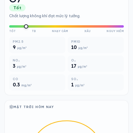
Tốt
Chất lượng không khí đạt mức lý tưởng.
TỐT
TB
NHẠY CẢM
XẤU
NGUY HIỂM
PM2.5
PM10
9
10
µg/m³
µg/m³
NO₂
O₃
3
17
µg/m³
µg/m³
CO
SO₂
0.3
1
mg/m³
µg/m³
MẶT TRỜI HÔM NAY