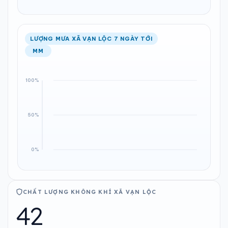
LƯỢNG MƯA XÃ VẠN LỘC 7 NGÀY TỚI
MM
CHẤT LƯỢNG KHÔNG KHÍ XÃ VẠN LỘC
42