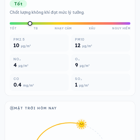
Tốt
Chất lượng không khí đạt mức lý tưởng.
TỐT
TB
NHẠY CẢM
XẤU
NGUY HIỂM
PM2.5
PM10
10
12
µg/m³
µg/m³
NO₂
O₃
4
9
µg/m³
µg/m³
CO
SO₂
0.4
1
mg/m³
µg/m³
MẶT TRỜI HÔM NAY