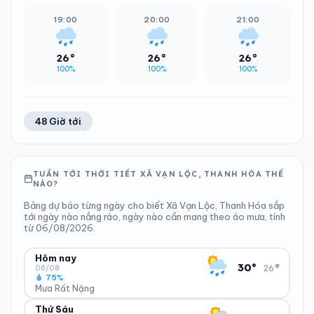
19:00
20:00
21:00
26°
26°
26°
100%
100%
100%
48 Giờ tới
TUẦN TỚI THỜI TIẾT XÃ VẠN LỘC, THANH HÓA THẾ
NÀO?
Bảng dự báo từng ngày cho biết Xã Vạn Lộc, Thanh Hóa sắp
tới ngày nào nắng ráo, ngày nào cần mang theo áo mưa, tính
từ 06/08/2026.
Hôm nay
▾
30°
26°
06/08
75%
Mưa Rất Nặng
Thứ Sáu
ĐỘ ẨM
GIÓ