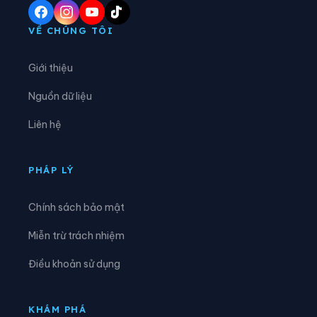
Xã Điền Lư
Xã Điền Quang
VỀ CHÚNG TÔI
Xã Định Hòa
Xã Định Tân
Giới thiệu
Xã Đồng Lương
Xã Đông Thành
Nguồn dữ liệu
Xã Đồng Tiến
Xã Giao An
Liên hệ
Xã Hà Long
Xã Hà Trung
Xã Hậu Lộc
Xã Hiền Kiệt
PHÁP LÝ
Xã Hồ Vương
Xã Hoa Lộc
Chính sách bảo mật
Xã Hóa Quỳ
Xã Hoằng Châu
Miễn trừ trách nhiệm
Xã Hoằng Giang
Xã Hoằng Hóa
Điều khoản sử dụng
Xã Hoằng Lộc
Xã Hoằng Phú
Xã Hoằng Sơn
Xã Hoằng Thanh
KHÁM PHÁ