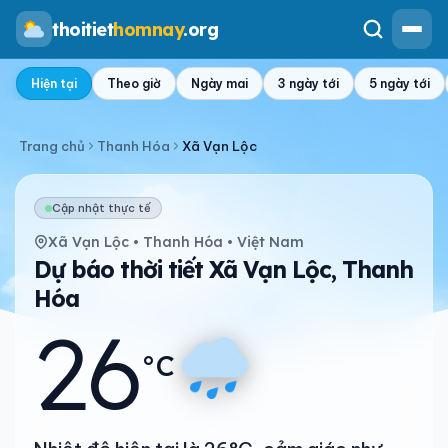
thoitiet
homnay
.org
Hiện tại
Theo giờ
Ngày mai
3 ngày tới
5 ngày tới
Trang chủ
Thanh Hóa
Xã Vạn Lộc
Cập nhật thực tế
Xã Vạn Lộc • Thanh Hóa • Việt Nam
Dự báo thời tiết Xã Vạn Lộc, Thanh
Hóa
26
°C