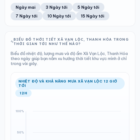
61%
17 km/h
13
Tốt
ĐIỂM SƯƠNG
% MƯA
1.37 mm
997 hPa
25°C
22%
Trung bình ngày
Tốc độ gió
Ngày mai
3 Ngày tới
5 Ngày tới
Chỉ số UV
Ước lượng
Tổng cả ngày
Bình thường
Ổn định
Khả năng mưa
7 Ngày tới
10 Ngày tới
15 Ngày tới
TIA UV
TẦM NHÌN
LƯỢNG MƯA
ÁP SUẤT
13
Tốt
ĐIỂM SƯƠNG
% MƯA
11.88 mm
999 hPa
25°C
61%
Chỉ số UV
Ước lượng
Tổng cả ngày
Bình thường
Ổn định
Khả năng mưa
BIỂU ĐỒ THỜI TIẾT XÃ VẠN LỘC, THANH HÓA TRONG
THỜI GIAN TỚI NHƯ THẾ NÀO?
LƯỢNG MƯA
ÁP SUẤT
ĐIỂM SƯƠNG
% MƯA
0 mm
998 hPa
26°C
100%
Biểu đồ nhiệt độ, lượng mưa và độ ẩm Xã Vạn Lộc, Thanh Hóa
Tổng cả ngày
Bình thường
theo ngày giúp bạn nắm xu hướng thời tiết khu vực mình ở chỉ
Ổn định
Khả năng mưa
trong vài giây.
ĐIỂM SƯƠNG
% MƯA
25°C
45%
Ổn định
Khả năng mưa
NHIỆT ĐỘ VÀ KHẢ NĂNG MƯA XÃ VẠN LỘC 12 GIỜ
TỚI
12H