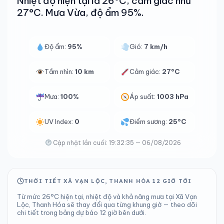
Nhiệt độ hiện tại là 26°C, cảm giác như
27°C. Mưa Vừa, độ ẩm 95%.
Độ ẩm:
95%
Gió:
7 km/h
Tầm nhìn:
10 km
Cảm giác:
27°C
Mưa:
100%
Áp suất:
1003 hPa
UV Index:
0
Điểm sương:
25°C
Cập nhật lần cuối: 19:32:35 — 06/08/2026
THỜI TIẾT XÃ VẠN LỘC, THANH HÓA 12 GIỜ TỚI
Từ mức 26°C hiện tại, nhiệt độ và khả năng mưa tại Xã Vạn
Lộc, Thanh Hóa sẽ thay đổi qua từng khung giờ — theo dõi
chi tiết trong bảng dự báo 12 giờ bên dưới.