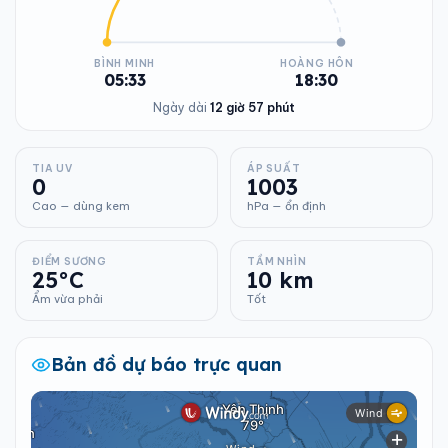
BÌNH MINH
HOÀNG HÔN
05:33
18:30
Ngày dài
12 giờ 57 phút
TIA UV
ÁP SUẤT
0
1003
Cao — dùng kem
hPa — ổn định
ĐIỂM SƯƠNG
TẦM NHÌN
25°C
10 km
Ẩm vừa phải
Tốt
Bản đồ dự báo trực quan